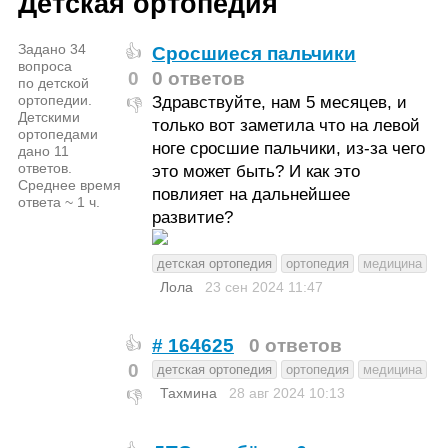
Детская ортопедия
Задано 34
Сросшиеся пальчики
👍
вопроса
0
0 ответов
по детской
ортопедии.
Здравствуйте, нам 5 месяцев, и
👎
Детскими
только вот заметила что на левой
ортопедами
ноге сросшие пальчики, из-за чего
дано 11
ответов.
это может быть? И как это
Среднее время
повлияет на дальнейшее
ответа ~ 1 ч.
развитие?
детская ортопедия
ортопедия
медицина
Лола
23 сен 2024
11:47
# 164625
0 ответов
👍
0
детская ортопедия
ортопедия
медицина
Тахмина
28 авг 2024
10:13
👎