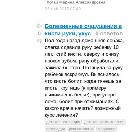
Когай Марина Александровна
23 май 2015
07:40
Болезненные очщущения в
👍
0
кисти руки, укус
0 ответов
Пол года назад домашняя собака,
👎
слегка сдавила руку ребенку 10
лет., сгиб кисти, сверху и снизу
прокол зубом, рану обработали,
зажила быстро. Потянула за руку,
ребенок вскрикнул. Выяснилось,
что кисть болит, когда тянешь за
кисть, крутишь (к примеру
выжимаешь белье), при упоре
лежа, болит при отжиманиях. С
какого врача начать? возможный
курс лечения?
детская ортопедия
детская ревматология
ортопедия
ревматология
медицина