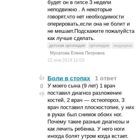
будет он в гипсе 3 недели
неподвижно . А некоторые
говорят,что нет необходимости
оперировать,если она не болит и
не мешает.Подскажите пожалуйста
как лучше сделать.
детская ортопедия
ортопедия
медицина
Мусатова Елена Петровна
22 янв 2019
11:03
Боли в стопах
1 ответ
👍
0
У моего сына (9 лет) 1 врач
поставил диагноз разложение
👎
костей, 2 врач — остеопороз, 3
врач поставил плоскостопие, у них
в руках был снимок обоих ног.
Почему такие разные диагнозы и
как лечить ребенка. У него ноги
иногда болят утром когда встает.