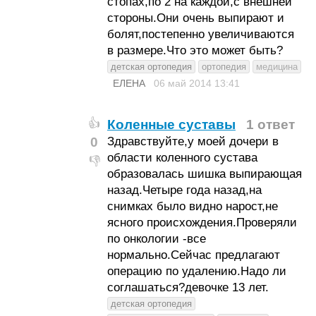
стопах,по 2 на каждой,с внешней
стороны.Они очень выпирают и
болят,постепенно увеличиваются
в размере.Что это может быть?
детская ортопедия
ортопедия
медицина
ЕЛЕНА
06 май 2014
13:41
Коленные суставы
1 ответ
👍
0
Здравствуйте,у моей дочери в
области коленного сустава
👎
образовалась шишка выпирающая
назад.Четыре года назад,на
снимках было видно нарост,не
ясного происхождения.Проверяли
по онкологии -все
нормально.Сейчас предлагают
операцию по удалению.Надо ли
соглашаться?девочке 13 лет.
детская ортопедия