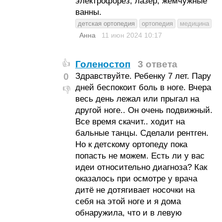
электрофорез, лазер, жемчужные
ванны.
детская ортопедия
ортопедия
медицина
Анна
11 июн 2024
10:17
Голеностоп
3 ответа
👍
0
Здравствуйте. Ребенку 7 лет. Пару
дней беспокоит боль в ноге. Вчера
👎
весь день лежал или прыгал на
другой ноге.. Он очень подвижный.
Все время скачит.. ходит на
бальные танцы. Сделали рентген.
Но к детскому ортопеду пока
попасть не можем. Есть ли у вас
идеи относительно диагноза? Как
оказалось при осмотре у врача
дитё не дотягивает носочки на
себя на этой ноге и я дома
обнаружила, что и в левую