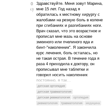
0
Здравствуйте. Меня зовут Марина,
мне 15 лет. Год назад я
👎
обратилась к местному хирургу с
жалобами на резкую боль в колене
при сгибаниях и разгибаниях ноги.
Врач сказал, что это возрастное и
прописал мне мазь на основе
змеиного или пчелиного яда и
бинт-"наколенник". Я закончила
курс лечения, боль осталась, но
не такая острая. В течение года я
раза 4 приходила к доктору, он
прописывал мне таблетки и
говорил носить наколенник
постоянно, я так…
детская ортопедия
детская травматология
детская ревматология
ортопедия
ревматология
травматология
медицина