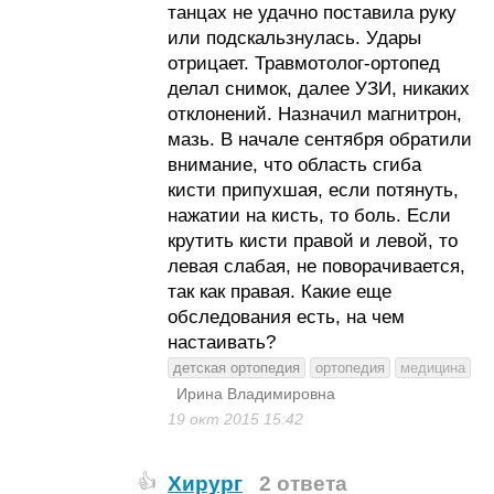
танцах не удачно поставила руку
или подскальзнулась. Удары
отрицает. Травмотолог-ортопед
делал снимок, далее УЗИ, никаких
отклонений. Назначил магнитрон,
мазь. В начале сентября обратили
внимание, что область сгиба
кисти припухшая, если потянуть,
нажатии на кисть, то боль. Если
крутить кисти правой и левой, то
левая слабая, не поворачивается,
так как правая. Какие еще
обследования есть, на чем
настаивать?
детская ортопедия
ортопедия
медицина
Ирина Владимировна
19 окт 2015
15:42
Хирург
2 ответа
👍