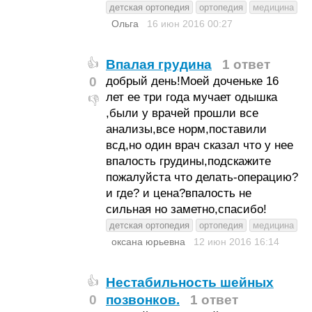
детская ортопедия
ортопедия
медицина
Oльга
16 июн 2016
00:27
Впалая грудина
1 ответ
👍
0
добрый день!Моей доченьке 16
лет ее три года мучает одышка
👎
,были у врачей прошли все
анализы,все норм,поставили
всд,но один врач сказал что у нее
впалость грудины,подскажите
пожалуйста что делать-операцию?
и где? и цена?впалость не
сильная но заметно,спасибо!
детская ортопедия
ортопедия
медицина
оксана юрьевна
12 июн 2016
16:14
Нестабильность шейных
👍
0
позвонков.
1 ответ