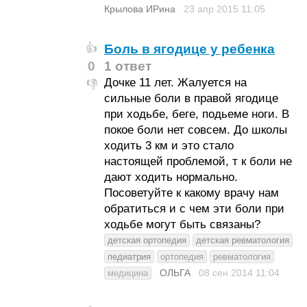
Крылова ИРина
23 апр 2015
11:05
Боль в ягодице у ребенка
👍
0
1 ответ
Дочке 11 лет. Жалуется на
👎
сильные боли в правой ягодице
при ходьбе, беге, подьеме ноги. В
покое боли нет совсем. До школы
ходить 3 км и это стало
настоящей проблемой, т к боли не
дают ходить нормально.
Посоветуйте к какому врачу нам
обратиться и с чем эти боли при
ходьбе могут быть связаны?
детская ортопедия
детская ревматология
педиатрия
ортопедия
ревматология
ОЛЬГА
08 сен 2014
11:04
медицина