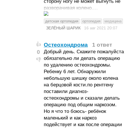
сторону ногу не может выгнуть не
разворачивая колено.…
детская ортопедия
ортопедия
медицина
ЗЕЛЁНЫЙ ШАРИК
16 авг 2021
20:07
Остеохондрома
1 ответ
👍
0
Добрый день. Скажите пожалуйста
обязательно ли делать операцию
👎
по удалению остеохондромы.
Ребенку 6 лет. Обнаружили
небольшую шишку около колена
на берцовой кости.по рентгену
поставили диагноз-
остеохондромы и сказали делать
операцию под общим наркозом.
Но я что то боюсь- ребёнок
маленький и как наркоз
подействует и как после операции