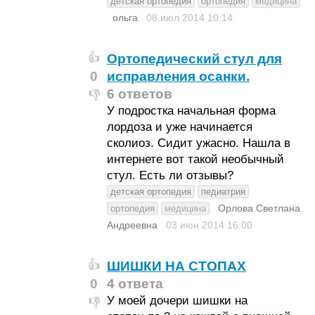
детская ортопедия
ортопедия
медицина
ольга
08 июл 2014
10:14
Ортопедический стул для
👍
0
исправления осанки.
6 ответов
👎
У подростка начальная форма
лордоза и уже начинается
сколиоз. Сидит ужасно. Нашла в
интернете вот такой необычный
стул. Есть ли отзывы?
детская ортопедия
педиатрия
Орлова Светлана
ортопедия
медицина
Андреевна
03 июн 2014
16:00
ШИШКИ НА СТОПАХ
👍
0
4 ответа
У моей дочери шишки на
👎