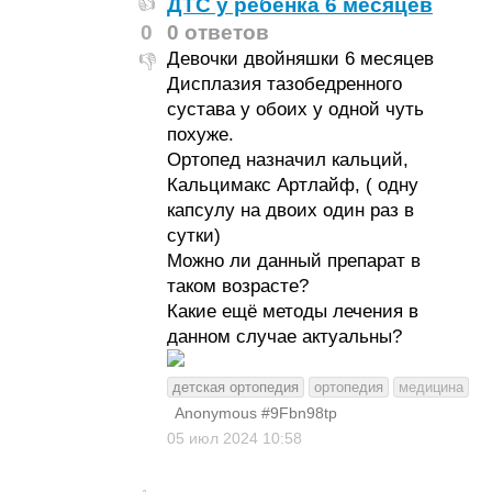
ДТС у ребёнка 6 месяцев
👍
0
0 ответов
Девочки двойняшки 6 месяцев
👎
Дисплазия тазобедренного
сустава у обоих у одной чуть
похуже.
Ортопед назначил кальций,
Кальцимакс Артлайф, ( одну
капсулу на двоих один раз в
сутки)
Можно ли данный препарат в
таком возрасте?
Какие ещё методы лечения в
данном случае актуальны?
детская ортопедия
ортопедия
медицина
Anonymous #9Fbn98tp
05 июл 2024
10:58