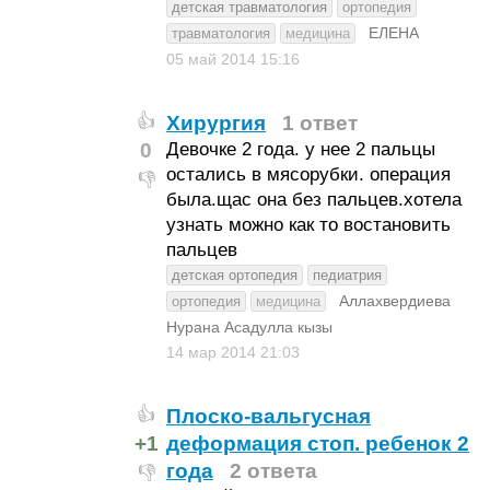
детская травматология
ортопедия
ЕЛЕНА
травматология
медицина
05 май 2014
15:16
Хирургия
1 ответ
👍
0
Девочке 2 года. у нее 2 пальцы
остались в мясорубки. операция
👎
была.щас она без пальцев.хотела
узнать можно как то востановить
пальцев
детская ортопедия
педиатрия
Аллахвердиева
ортопедия
медицина
Нурана Асадулла кызы
14 мар 2014
21:03
Плоско-вальгусная
👍
+1
деформация стоп. ребенок 2
года
2 ответа
👎