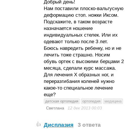
Добрый день!
Нам поставили плоско-вальгусную
деформацию стоп. ножки Иксом.
Подскажите, в таком возрасте
назначается ношение
индивидуальных стелек. Или их
одевают только после 3 лет.
Боюсь навредить ребенку, но и не
лечить тоже страшно. Носим
обувь ортек с высокими берцами 2
месяца, сделали курс массажа.
Для лечения Х образных ног, и
переразгибания коленей нужно
какое-то специальное лечение
еще?
детская ортопедия
ортопедия
медицина
Светлана
12 дек 2013
00:03
Дисплазия
3 ответа
👍