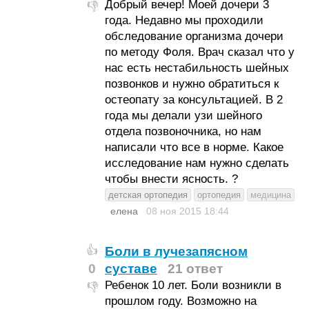
Добрый вечер! Моей дочери 3
👎
года. Недавно мы проходили
обследование организма дочери
по методу Фоля. Врач сказал что у
нас есть нестабильность шейных
позвонков и нужно обратиться к
остеопату за консультацией. В 2
года мы делали узи шейного
отдела позвоночника, но нам
написали что все в норме. Какое
исследование нам нужно сделать
чтобы внести ясность. ?
детская ортопедия
ортопедия
медицина
елена
08 ноя 2015
18:44
Боли в лучезапясном
👍
0
суставе
21 ответ
Ребенок 10 лет. Боли возникли в
👎
прошлом году. Возможно на