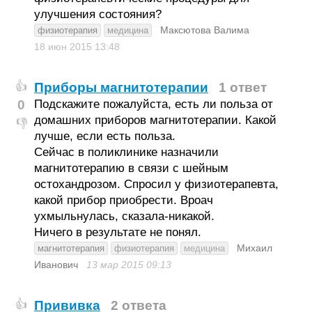
улучшения состояния?
Максютова Валима
физиотерапия
медицина
18 июн 2015
13:48
Приборы магнитотерапии
1 ответ
👍
0
Подскажите пожалуйста, есть ли польза от
домашних приборов магнитотерапии. Какой
👎
лучше, если есть польза.
Сейчас в поликлинике назначили
магнитотерапию в связи с шейным
остохандрозом. Спросил у физиотерапевта,
какой прибор приобрести. Вроач
ухмыльнулась, сказала-никакой.
Ничего в результате не понял.
Михаил
магнитотерапия
физиотерапия
медицина
Иванович
13 мар 2015
09:13
Прививка
2 ответа
👍