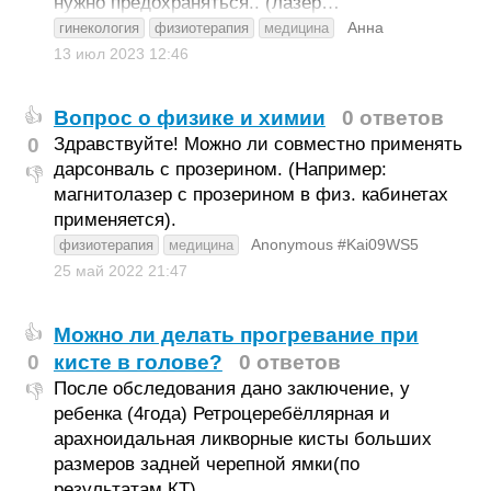
нужно предохраняться.. (лазер…
Анна
гинекология
физиотерапия
медицина
13 июл 2023
12:46
Вопрос о физике и химии
0 ответов
👍
0
Здравствуйте! Можно ли совместно применять
дарсонваль с прозерином. (Например:
👎
магнитолазер с прозерином в физ. кабинетах
применяется).
Anonymous #Kai09WS5
физиотерапия
медицина
25 май 2022
21:47
Можно ли делать прогревание при
👍
0
кисте в голове?
0 ответов
После обследования дано заключение, у
👎
ребенка (4года) Ретроцеребёллярная и
арахноидальная ликворные кисты больших
размеров задней черепной ямки(по
результатам КТ).