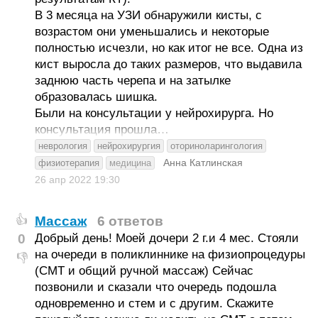
В 3 месяца на УЗИ обнаружили кисты, с
возрастом они уменьшались и некоторые
полностью исчезли, но как итог не все. Одна из
кист выросла до таких размеров, что выдавила
заднюю часть черепа и на затылке
образовалась шишка.
Были на консультации у нейрохирурга. Но
консультация прошла…
неврология
нейрохирургия
оториноларингология
Анна Катлинская
физиотерапия
медицина
26 апр 2022
19:30
Массаж
6 ответов
👍
0
Добрый день! Моей дочери 2 г.и 4 мес. Стояли
на очереди в поликлиннике на физиопроцедуры
👎
(СМТ и общий ручной массаж) Сейчас
позвонили и сказали что очередь подошла
одновременно и стем и с другим. Скажите