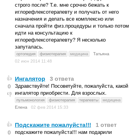
строго после? Т.е. мне срочно бежать к
иглорефлексотерапевту и получать от него
назначения и делать все комплексно или
сначала пройти физ.процедуры и только потом
идти на консультацию к
иглорефлексотерапевту? Я несколько
запуталась.
Татьяна
ортопедия
физиотерапия
медицина
02 июн 2014
11:48
Ингалятор
3 ответа
👍
0
Здравствуйте! Посоветуйте, пожалуйста, какой
ингалятор приобрести. Для взрослых.
👎
пульмонология
физиотерапия
терапевты
медицина
Елена
02 фев 2014
15:33
Подскажите пожалуйста!!!
1 ответ
👍
0
подскажите пожалуйста!!! нам подарили