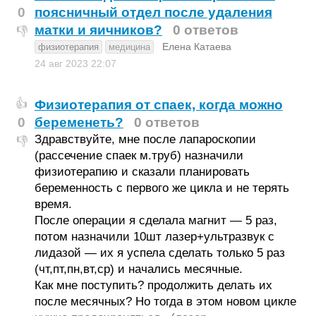
0
поясничный отдел после удаления
матки и яичников?
0 ответов
👎
Елена Катаева
физиотерапия
медицина
24 авг 2023
22:07
Физиотерапия от спаек, когда можно
👍
0
беременеть?
0 ответов
Здравствуйте, мне после лапароскопии
👎
(рассечение спаек м.труб) назначили
физиотерапию и сказали планировать
беременность с первого же цикла и не терять
время.
После операции я сделала магнит — 5 раз,
потом назначили 10шт лазер+ультразвук с
лидазой — их я успела сделать только 5 раз
(чт,пт,пн,вт,ср) и начались месячные.
Как мне поступить? продолжить делать их
после месячных? Но тогда в этом новом цикле