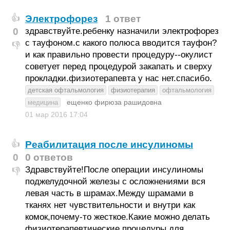
Электрофорез
1 ответ
👍
0
здравствуйте.ребенку назначили электрофорез
с тауфоном.с какого полюса вводится тауфон?
👎
и как правильно провести процедуру--окулист
советует перед процедурой закапать и сверху
прокладки.физиотерапевта у нас нет.спасибо.
детская офтальмология
физиотерапия
офтальмология
ещенко фирюза рашидовна
медицина
01 мар 2016
17:04
Реабилитация после инсулиномы
👍
0
0 ответов
Здравствуйте!После операции инсулиномы
👎
поджелудочной железы с осложнениями вся
левая часть в шрамах.Между шрамами в
тканях нет чувствительности и внутри как
комок,почему-то жесткое.Какие можно делать
физиотерапевтические процедуры для