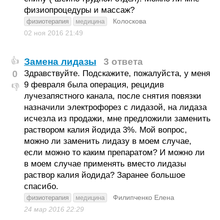
физиопроцедуры и массаж?
Колоскова
физиотерапия
медицина
02 ноя 2016
21:49
Замена лидазы
3 ответа
👍
0
Здравствуйте. Подскажите, пожалуйста, у меня
9 февраля была операция, рецидив
👎
лучезапястного канала, после снятия повязки
назначили электрофорез с лидазой, на лидаза
исчезла из продажи, мне предложили заменить
раствором калия йодида 3%. Мой вопрос,
можно ли заменить лидазу в моем случае,
если можно то каким препаратом? И можно ли
в моем случае применять вместо лидазы
раствор калия йодида? Заранее большое
спасибо.
Филипченко Елена
физиотерапия
медицина
24 мар 2016
22:29