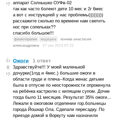
аппарат Солнышко ОУФв-02
👎
так как часто болеют дети 10 мес и 2г 6мес
а вот с инструкцией у нас проблемы)))))))))
расскажите сколько по времени нам светить
нос при сопельках??
спасибо большое!!!
конева анастасия
физиотерапия
медицина
александровна
27 сен 2013
07:22
Ожоги
1 ответ
👍
0
Здравствуйте!!! У моей маленькой
дочурки(1год и 4мес.) большие ожоги в
👎
области груди и плеча--Когда женас детьми
была в отпуске по неосторожности опрокинула
на ребёнка кастрюлю с кипящим супом. Дочке
тогда было 11 месяцев. Результат 35% ожоги...
Лежали в ожоговом отделении гор.больницы
города Йошкар Ола. Сделали пересадку. По
приезде домой в Воркуту нам назначили