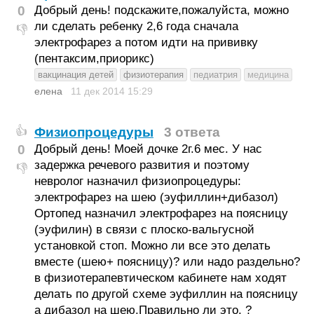
0
Добрый день! подскажите,пожалуйста, можно
ли сделать ребенку 2,6 года сначала
👎
электрофарез а потом идти на прививку
(пентаксим,приорикс)
вакцинация детей
физиотерапия
педиатрия
медицина
елена
11 дек 2014
15:29
Физиопроцедуры
3 ответа
👍
0
Добрый день! Моей дочке 2г.6 мес. У нас
задержка речевого развития и поэтому
👎
невролог назначил физиопроцедуры:
электрофарез на шею (эуфиллин+дибазол)
Ортопед назначил электрофарез на поясницу
(эуфилин) в связи с плоско-вальгусной
установкой стоп. Можно ли все это делать
вместе (шею+ поясницу)? или надо раздельно?
в физиотерапевтическом кабинете нам ходят
делать по другой схеме эуфиллин на поясницу
а дибазол на шею.Правильно ли это. ?