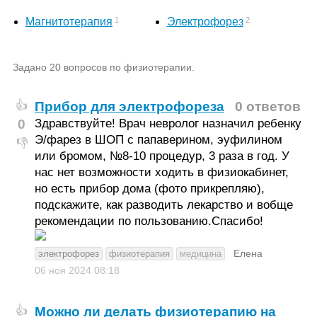
1
2
Магнитотерапия
Электрофорез
Задано 20 вопросов по физиотерапии.
Прибор для электрофореза
0 ответов
👍
0
Здравствуйте! Врач невролог назначил ребенку
Э/фарез в ШОП с папаверином, эуфилином
👎
или бромом, №8-10 процедур, 3 раза в год. У
нас нет возможности ходить в физиокабинет,
но есть прибор дома (фото прикрепляю),
подскажите, как разводить лекарство и вобще
рекомендации по пользованию.Спасибо!
Елена
электрофорез
физиотерапия
медицина
06 ноя 2024
08:18
Можно ли делать физиотерапию на
👍