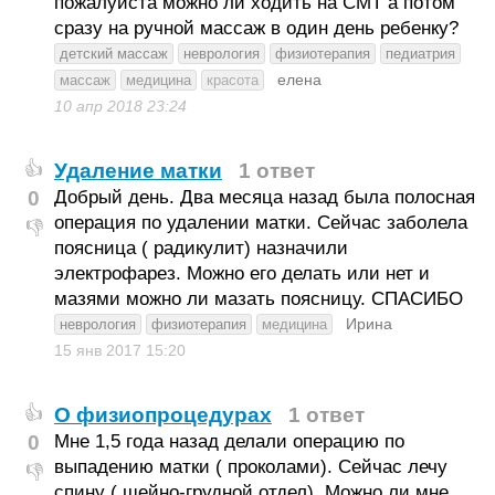
пожалуйста можно ли ходить на СМТ а потом
сразу на ручной массаж в один день ребенку?
детский массаж
неврология
физиотерапия
педиатрия
елена
массаж
медицина
красота
10 апр 2018
23:24
Удаление матки
1 ответ
👍
0
Добрый день. Два месяца назад была полосная
операция по удалении матки. Сейчас заболела
👎
поясница ( радикулит) назначили
электрофарез. Можно его делать или нет и
мазями можно ли мазать поясницу. СПАСИБО
Ирина
неврология
физиотерапия
медицина
15 янв 2017
15:20
О физиопроцедурах
1 ответ
👍
0
Мне 1,5 года назад делали операцию по
выпадению матки ( проколами). Сейчас лечу
👎
спину ( шейно-грудной отдел). Можно ли мне