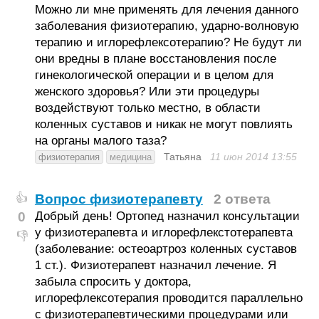
Можно ли мне применять для лечения данного
заболевания физиотерапию, ударно-волновую
терапию и иглорефлексотерапию? Не будут ли
они вредны в плане восстановления после
гинекологической операции и в целом для
женского здоровья? Или эти процедуры
воздействуют только местно, в области
коленных суставов и никак не могут повлиять
на органы малого таза?
Татьяна
11 июн 2014
13:55
физиотерапия
медицина
Вопрос физиотерапевту
2 ответа
👍
0
Добрый день! Ортопед назначил консультации
у физиотерапевта и иглорефлекстотерапевта
👎
(заболевание: остеоартроз коленных суставов
1 ст.). Физиотерапевт назначил лечение. Я
забыла спросить у доктора,
иглорефлексотерапия проводится параллельно
с физиотерапевтическими процедурами или