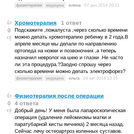
елена
07 дек 2014
20:21
физиотерапия
медицина
Хромотерапия
1 ответ
👍
0
Подскажите ,пожалуста ,через сколько времени
можно делать хромотерапию ребенку в 2 года.В
👎
апреле месяце мы делали по направлению
ортопеда на ножки и позвоночник ,а теперь
назначил невролог на шею и глазки .Не часто
ли эта процедура.?Заодно спрошу через
сколько времени можно делать электрофорез?
ольга
24 авг 2014
13:15
физиотерапия
медицина
Физиотерапия после операции
👍
0
4 ответа
Добрый день! У меня была лапароскопическая
👎
операция (удаление лейомиомы матки и
паратубарной кисты яичника) 2 месяца назад.
Сейчас лечу остеоартроз коленных суставов.