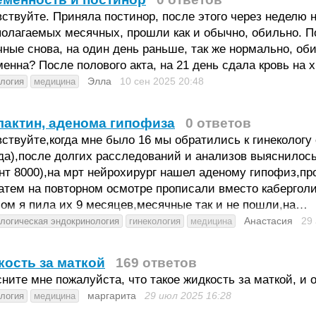
ствуйте. Приняла постинор, после этого через неделю 
полагаемых месячных, прошли как и обычно, обильно. 
ные снова, на один день раньше, так же нормально, об
енна? После полового акта, на 21 день сдала кровь на х
Элла
10 сен 2025
20:48
ология
медицина
актин, аденома гипофиза
0 ответов
ствуйте,когда мне было 16 мы обратились к гинекологу
да),после долгих расследований и анализов выяснилось
т 8000),на мрт нейрохирург нашел аденому гипофиз,про
атем на повторном осмотре прописали вместо каберголин
ом я пила их 9 месяцев,месячные так и не пошли,на…
Анастасия
29
ологическая эндокринология
гинекология
медицина
ость за маткой
169 ответов
ните мне пожалуйста, что такое жидкость за маткой, и 
маргарита
29 июл 2025
16:28
ология
медицина