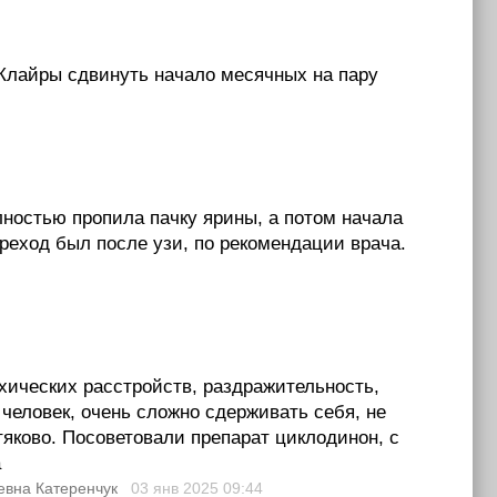
 Клайры сдвинуть начало месячных на пару
остью пропила пачку ярины, а потом начала
реход был после узи, по рекомендации врача.
хических расстройств, раздражительность,
человек, очень сложно сдерживать себя, не
тяково. Посоветовали препарат циклодинон, с
а
евна Катеренчук
03 янв 2025
09:44