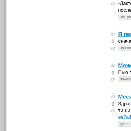
-Лакт
👎
посл
гастр
Я пе
👍
0
снача
гинек
👎
Може
👍
0
Пью п
гинек
👎
Меся
👍
0
Здрав
тишин
👎
ee7a4
детск