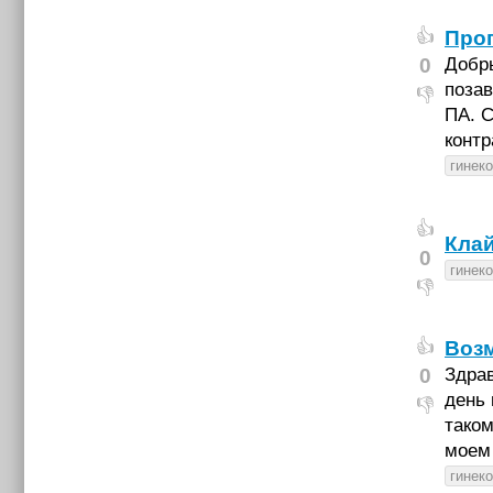
Проп
👍
0
Добры
позав
👎
ПА. С
контр
гинек
👍
Кла
0
гинек
👎
Воз
👍
0
Здрав
день 
👎
таком
моем 
гинек