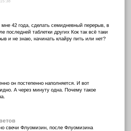
15:38
у мне 42 года, сделать семидневный перерыв, в
е последней таблетки других Кок так всё таки
в и не знаю, начинать клайру пить или нет?
енно он постепенно наполняется. И вот
идно. А через минуту одна. Почему такое
на.
тветов
нно свечи Флуомизин, после Флуомизина