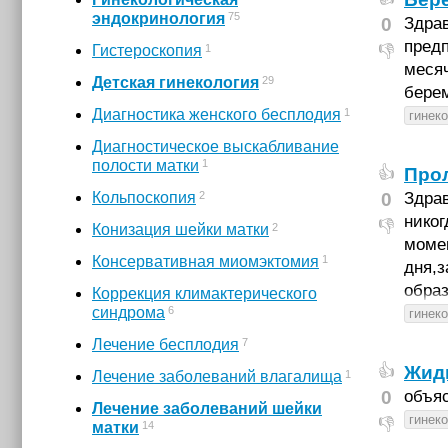
75
эндокринология
0
Здрав
пред
👎
1
Гистероскопия
месяч
29
Детская гинекология
берем
1
Диагностика женского бесплодия
гинек
Диагностическое выскабливание
1
полости матки
Прол
👍
2
Кольпоскопия
0
Здрав
никог
👎
2
Конизация шейки матки
момен
1
Консервативная миомэктомия
дня,з
образ
Коррекция климактерического
6
синдрома
гинек
7
Лечение бесплодия
Жидк
👍
1
Лечение заболеваний влагалища
0
объяс
Лечение заболеваний шейки
гинек
👎
14
матки