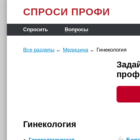
СПРОСИ ПРОФИ
Спросить
Вопросы
Все разделы
←
Медицина
←
Гинекология
Задай
проф
Гинекология
Бере
👍
Гинекологическая