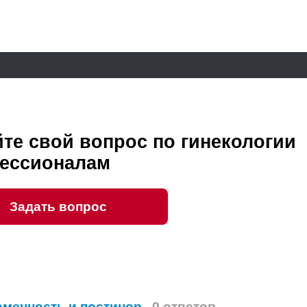
те свой вопрос по гинекологии
ессионалам
Задать вопрос
менность и постинор
0 ответов