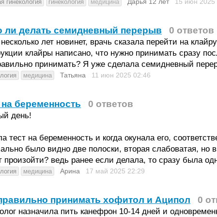
Дарья 12 лет
15 июн 2025
ая гинекология
гинекология
медицина
о ли делать семидневный перерыв
0 ответов
несколько лет новинет, врачь сказала перейти на клайр
укции клайры написано, что нужно принимать сразу посл
равильно принимать? Я уже сделала семидневный переры
Татьяна
11 июн 2025
02:46
ология
медицина
 на беременность
0 ответов
ый день!
а тест на беременность и когда окунала его, соответств
ально было видно две полоски, вторая слабоватая, но в
 произойти? ведь ранее если делала, то сразу была од
Арина
17 май 2025
22:29
ология
медицина
правильно принимать хофитол и Аципол
0 о
олог назначила пить канефрон 10-14 дней и одновреме