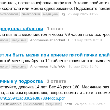
ожиналь, после канефрона- хофитол. А также пробиотик
е хофитола или можно одновременно. Подскажите пожал
Ig
25 мар 2025
00:56
оэнтерология
гинекология
медицина
репутала таблетки
1 ответ
ла выпила мизопристол и через 7/9 часов началась кро
Anonymous #hzZcbmUH
19 мар 2025
07:10
ология
медицина
т ли быть мазня при приеме пятой пачки кла
ятый месяц клайру на 12 таблетке кровянистые выделе
Anonymous #Llfp7nQy
18 мар 2025
16:40
ология
медицина
чные у подростка
3 ответа
ствуйте, девочка 14 лет. Вес 48 рост 160. Месячные раз
а, анализы прикрепляю, вопрос норма ли это и в норме 
8f9125941ac8362e3f873844dc6.pdf
Катя
24 фев 2025
23:57
ая гинекология
гинекология
медицина