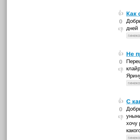
Как 
👍
0
Добры
дней
👎
гинек
Не 
👍
0
Пере
клайр
👎
Ярину
гинек
С ка
👍
0
Добры
уныни
👎
хочу 
каког
гинек