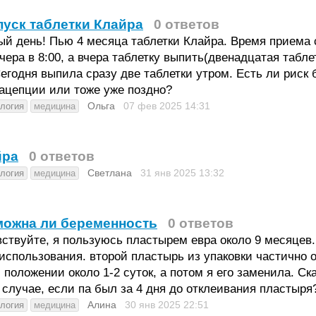
уск таблетки Клайра
0 ответов
й день! Пью 4 месяца таблетки Клайра. Время приема с
чера в 8:00, а вчера таблетку выпить(двенадцатая таб
егодня выпила сразу две таблетки утром. Есть ли риск
ацепции или тоже уже поздно?
Ольга
07 фев 2025
14:31
ология
медицина
йра
0 ответов
Светлана
31 янв 2025
13:32
ология
медицина
можна ли беременность
0 ответов
ствуйте, я пользуюсь пластырем евра около 9 месяцев.
использования. второй пластырь из упаковки частично о
 положении около 1-2 суток, а потом я его заменила. 
случае, если па был за 4 дня до отклеивания пластыря
Алина
30 янв 2025
22:51
ология
медицина