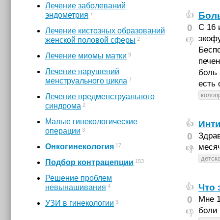
Лечение заболеваний
Боль
👍
7
эндометрия
0
С 16 
Лечение кистозных образований
экофу
2
женской половой сферы
👎
Беспо
9
Лечение миомы матки
печен
Лечение нарушений
боль 
7
менструального цикла
есть 
колоп
Лечение предменструального
2
синдрома
Малые гинекологические
Инти
👍
3
операции
0
Здрав
17
Онкогинекология
месяч
👎
детск
153
Подбор контрацепции
Решение проблем
Что 
👍
4
невынашивания
0
Мне 1
3
УЗИ в гинекологии
боли 
👎