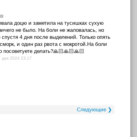
ов
девала доцю и заметила на тусишках сухую
ничего не было. На боли не жаловалась, но
 спустя 4 дня после выделений. Только опять
сморк, и один раз рвота с мокротой.На боли
о посоветуете делать?🙏🏻🙏🏻🙏🏻
7 дек 2024
23:17
Следующие ❯