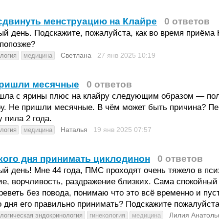
сдвинуть менструацию на Клайре
0 ответов
й день. Подскажите, пожалуйста, как во время приёма
 попозже?
Светлана
27 янв 2025
10:19
ология
медицина
пришли месячные
0 ответов
шла с ярины плюс на клайру следующим образом — полн
у. Не пришли месячные. В чём может быть причина? Пе
 пила 2 года.
Наталья
19 янв 2025
07:57
ология
медицина
кого дня принимать циклодинон
0 ответов
й день! Мне 44 года, ПМС проходят очень тяжело в пси
е, ворчливость, раздражение близких. Сама спокойный 
реветь без повода, понимаю что это всё временно и пус
о дня его правильно принимать? Подскажите пожалуйст
Лилия Анатоль
ологическая эндокринология
гинекология
медицина