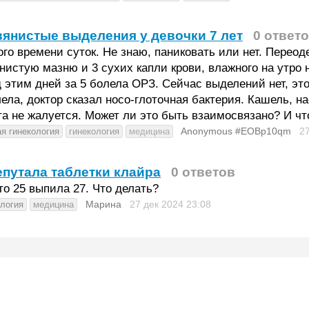
янистые выделения у девочки 7 лет
0 ответ
го времени суток. Не знаю, паниковать или нет. Перео
нистую мазню и 3 сухих капли крови, влажного на утро 
 этим дней за 5 болела ОРЗ. Сейчас выделений нет, это
ела, доктор сказал носо-глоточная бактерия. Кашель, на
а не жалуется. Может ли это быть взаимосвязано? И чт
Anonymous #EOBp10qm
2
ая гинекология
гинекология
медицина
путала таблетки клайра
0 ответов
о 25 выпила 27. Что делать?
Марина
27 дек 2024
23:08
ология
медицина