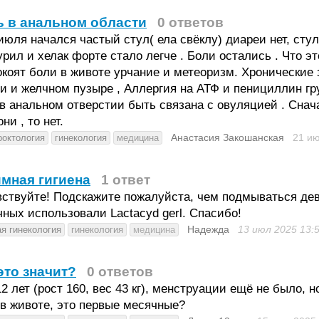
 в анальном области
0 ответов
июля начался частый стул( ела свёклу) диареи нет, сту
рил и хелак форте стало легче . Боли остались . Что э
коят боли в животе урчание и метеоризм. Хронические 
и и желчном пузыре , Аллергия на АТФ и пенициллин гру
в анальном отверстии быть связана с овуляцией . Снач
они , то нет.
Анастасия Закошанская
21 и
роктология
гинекология
медицина
мная гигиена
1 ответ
ствуйте! Подскажите пожалуйста, чем подмываться дево
ных использовали Lactacyd gerl. Спасибо!
Надежда
13 июл 2025
13:
ая гинекология
гинекология
медицина
это значит?
0 ответов
2 лет (рост 160, вес 43 кг), менструации ещё не было,
в животе, это первые месячные?