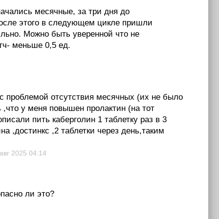
начались месячные, за три дня до
После этого в следующем цикле пришли
ильно. Можно быть уверенной что не
гч- меньше 0,5 ед.
 с проблемой отсутствия месячных (их не было
 ,что у меня повышен пролактин (на тот
писали пить каберголин 1 таблетку раз в 3
а ,достинкс ,2 таблетки через день,таким
 авг 2025
04:14
опасно ли это?