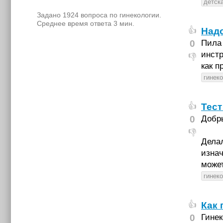
детск
Задано 1924 вопроса по гинекологии.
Среднее время ответа 3 мин.
Над
👍
0
Пила 
инстр
👎
как п
гинек
Тест
👍
0
Добр
👎
Делал
изнач
может
гинек
Как 
👍
0
Гинек