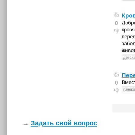
Кров
👍
0
Добро
кровя
👎
перед
забол
живот
детск
Пере
👍
0
Вмест
гинек
👎
→
Задать свой вопрос