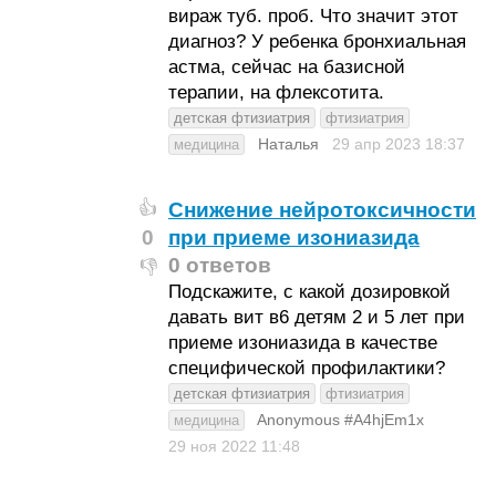
вираж туб. проб. Что значит этот
диагноз? У ребенка бронхиальная
астма, сейчас на базисной
терапии, на флексотита.
детская фтизиатрия
фтизиатрия
Наталья
29 апр 2023
18:37
медицина
Снижение нейротоксичности
👍
0
при приеме изониазида
0 ответов
👎
Подскажите, с какой дозировкой
давать вит в6 детям 2 и 5 лет при
приеме изониазида в качестве
специфической профилактики?
детская фтизиатрия
фтизиатрия
Anonymous #A4hjEm1x
медицина
29 ноя 2022
11:48