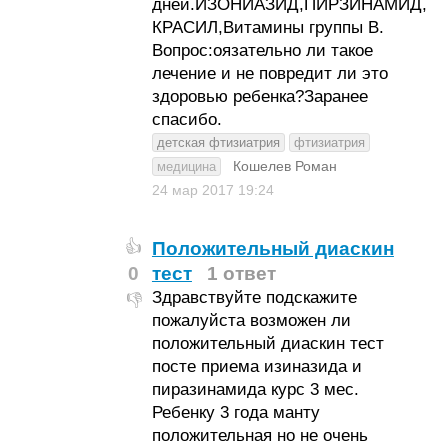
дней.ИЗОНИАЗИД,ПИРЗИНАМИД,
КРАСИЛ,Витамины группы В.
Вопрос:оязательно ли такое
лечение и не повредит ли это
здоровью ребенка?Заранее
спасибо.
детская фтизиатрия
фтизиатрия
Кошелев Роман
медицина
24 мар 2017
19:24
Положительный диаскин
👍
0
тест
1 ответ
Здравствуйте подскажите
👎
пожалуйста возможен ли
положительный диаскин тест
посте приема изиназида и
пиразинамида курс 3 мес.
Ребенку 3 года манту
положительная но не очень