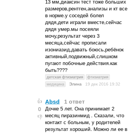
13 мм,диаксин тест тоже больших
размеров,рентген,анализы и кт все
в норме.у соседей болел
дядя,дети играли вместе,сейчас
дядя умер.мы посеяли
мочу,результат через 3
месяца,сейчас прописали
изониазид,давать боюсь,ребёнок
активный,подвижный,слишком
пугают побочные действия.как
быть????
детская фтизиатрия
фтизиатрия
Элина
19 дек 2016
19:32
медицина
Absd
1 ответ
👍
0
Дочке 5 лет. Она принимает 2
месяц пиразинмид . Сказали, что
👎
контакт с больным, у родителей
результат хороший. Можно ли ее в