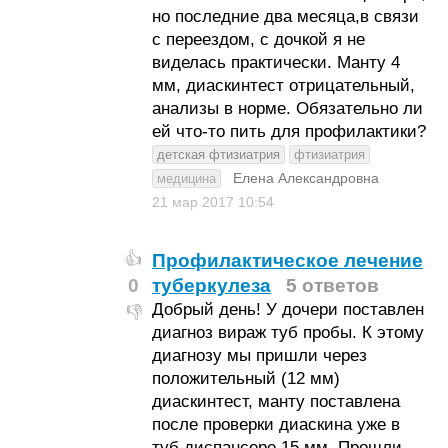
но последние два месяца,в связи
с переездом, с дочкой я не
виделась практически. Манту 4
мм, диаскинтест отрицательный,
анализы в норме. Обязательно ли
ей что-то пить для профилактики?
детская фтизиатрия
фтизиатрия
Елена Александровна
медицина
21 мар 2017
10:54
Профилактическое лечение
👍
0
туберкулеза
5 ответов
Добрый день! У дочери поставлен
👎
диагноз вираж туб пробы. К этому
диагнозу мы пришли через
положительный (12 мм)
диаскинтест, манту поставлена
после проверки диаскина уже в
туб диспансере 15 мм. Прошли