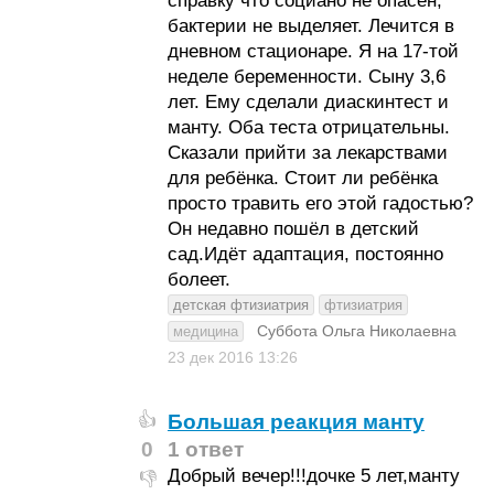
справку что социано не опасен,
бактерии не выделяет. Лечится в
дневном стационаре. Я на 17-той
неделе беременности. Сыну 3,6
лет. Ему сделали диаскинтест и
манту. Оба теста отрицательны.
Сказали прийти за лекарствами
для ребёнка. Стоит ли ребёнка
просто травить его этой гадостью?
Он недавно пошёл в детский
сад.Идёт адаптация, постоянно
болеет.
детская фтизиатрия
фтизиатрия
Суббота Ольга Николаевна
медицина
23 дек 2016
13:26
Большая реакция манту
👍
0
1 ответ
Добрый вечер!!!дочке 5 лет,манту
👎