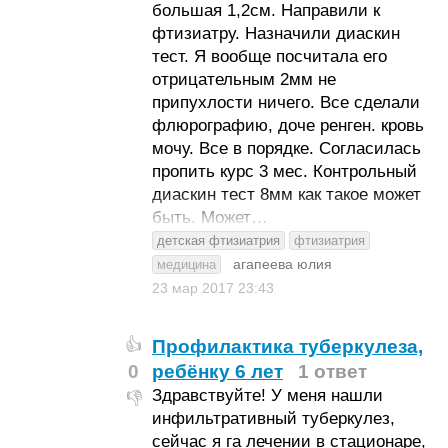
большая 1,2см. Направили к
фтизиатру. Назначили диаскин
тест. Я вообще посчитала его
отрицательным 2мм не
припухлости ничего. Все сделали
флюрографию, доче ренген. кровь
мочу. Все в порядке. Согласилась
пропить курс 3 мес. Контрольный
диаскин тест 8мм как такое может
быть. Может…
детская фтизиатрия
фтизиатрия
агапеева юлия
медицина
23 мар 2017
23:43
Профилактика туберкулеза,
👍
0
ребёнку 6 лет
1 ответ
Здравствуйте! У меня нашли
👎
инфильтративный туберкулез,
сейчас я га лечении в стационаре,