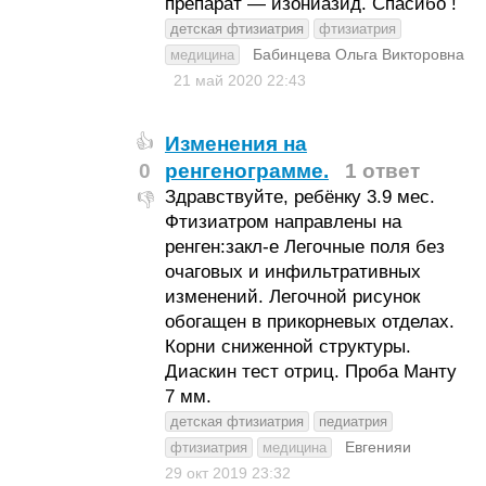
препарат — изониазид. Спасибо !
детская фтизиатрия
фтизиатрия
Бабинцева Ольга Викторовна
медицина
21 май 2020
22:43
Изменения на
👍
0
ренгенограмме.
1 ответ
Здравствуйте, ребёнку 3.9 мес.
👎
Фтизиатром направлены на
ренген:закл-е Легочные поля без
очаговых и инфильтративных
изменений. Легочной рисунок
обогащен в прикорневых отделах.
Корни сниженной структуры.
Диаскин тест отриц. Проба Манту
7 мм.
детская фтизиатрия
педиатрия
Евгенияи
фтизиатрия
медицина
29 окт 2019
23:32