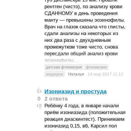
рентген (чисто), по анализу крови
СДАННОМУ в день проведения
манту — превышены эозинофилы.
Врач на глазок сказала что глисты,
сдали анализы на некоторых из
них два раза с двухдневным
промежутком тоже чисто, снова
пересдали общий анализ крови
эозинофилы…
детская фтизиатрия
фтизиатрия
Наталья
14 мар 2017
11:12
медицина
Изониазид и простуда
👍
0
2 ответа
Ребёнку 4 года, в январе начали
👎
приём изониазида (положительная
реакция диаскинтест). Принимаем
изониазид 0,15, в6, Карсил пол