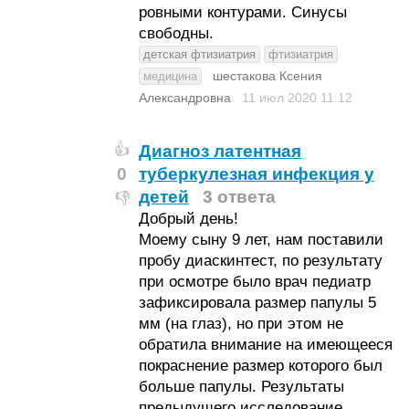
ровными контурами. Синусы
свободны.
детская фтизиатрия
фтизиатрия
шестакова Ксения
медицина
Александровна
11 июл 2020
11:12
Диагноз латентная
👍
0
туберкулезная инфекция у
детей
3 ответа
👎
Добрый день!
Моему сыну 9 лет, нам поставили
пробу диаскинтест, по результату
при осмотре было врач педиатр
зафиксировала размер папулы 5
мм (на глаз), но при этом не
обратила внимание на имеющееся
покраснение размер которого был
больше папулы. Результаты
предыдущего исследование