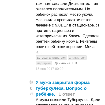
там нам сделали Диаксинтест, он
оказался положительным. Но
ребёнок расчесал место укола.
Назначили профилактическое
лечение с 9.01.17 в стационаре. Я
против стационара и
категорически их боюсь. Сделали
рентген ребёнку норма. Рентгены
родителей тоже хорошии. Моча
и…
детская фтизиатрия
фтизиатрия
Даньшина Т. В
медицина
13 янв 2017
00:29
У мужа закрытая форма
👍
0
туберкулеза. Вопрос о
ребёнке.
1 ответ
👎
У мужа выявили Туберкулез. Дали