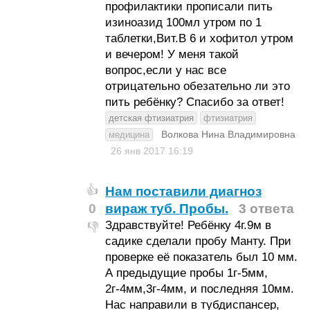
профилактики прописали пить
изиноазид 100мл утром по 1
таблетки,Вит.В 6 и хофитол утром
и вечером! У меня такой
вопрос,если у нас все
отрицательно обезательно ли это
пить ребёнку? Спасибо за ответ!
детская фтизиатрия
фтизиатрия
Волкова Нина Владимировна
медицина
26 янв 2017
16:19
Нам поставили диагноз
👍
0
вираж туб. Пробы.
3 ответа
Здравствуйте! Ребёнку 4г.9м в
👎
садике сделали пробу Манту. При
проверке её показатель был 10 мм.
А предыдущие пробы 1г-5мм,
2г-4мм,3г-4мм, и последняя 10мм.
Нас направили в тубдиспансер,