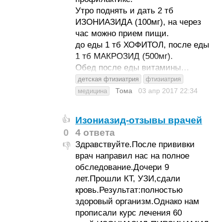
Утро поднять и дать 2 тб
ИЗОНИАЗИДА (100мг), на через
час можно прием пищи.
до еды 1 тб ХОФИТОЛ, после еды
1 тб МАКРОЗИД (500мг).
Обед после еды витамины…
детская фтизиатрия
фтизиатрия
Тома
03 апр 2017
22:34
медицина
Изониазид-отзывы врачей
👍
0
4 ответа
Здравствуйте.После прививки
👎
врач направил нас на полное
обследование.Дочери 9
лет.Прошли КТ, УЗИ,сдали
кровь.Результат:полностью
здоровый организм.Однако нам
прописали курс лечения 60