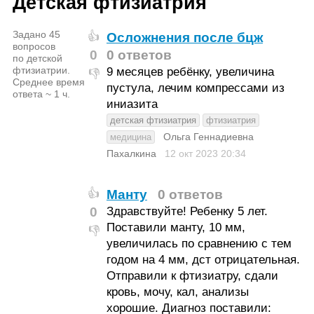
Детская фтизиатрия
Задано 45
Осложнения после бцж
👍
вопросов
0
0 ответов
по детской
фтизиатрии.
9 месяцев ребёнку, увеличина
👎
Среднее время
пустула, лечим компрессами из
ответа ~ 1 ч.
иниазита
детская фтизиатрия
фтизиатрия
Ольга Геннадиевна
медицина
Пахалкина
12 окт 2023
20:34
Манту
0 ответов
👍
0
Здравствуйте! Ребенку 5 лет.
Поставили манту, 10 мм,
👎
увеличилась по сравнению с тем
годом на 4 мм, дст отрицательная.
Отправили к фтизиатру, сдали
кровь, мочу, кал, анализы
хорошие. Диагноз поставили: