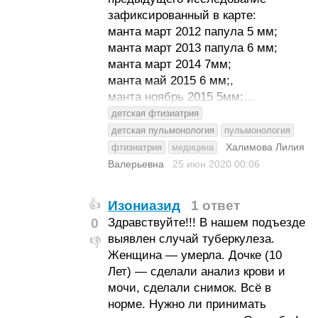
зафиксированный в карте:
манта март 2012 папула 5 мм;
манта март 2013 папула 6 мм;
манта март 2014 7мм;
манта май 2015 6 мм;,
манта ноябрь 2015 5мм;…
детская фтизиатрия
детская пульмонология
пульмонология
Халимова Лилия
фтизиатрия
медицина
Валерьевна
25 июн 2020
00:06
Изониазид
1 ответ
👍
0
Здравствуйте!!! В нашем подъезде
выявлен случай туберкулеза.
👎
Женщина — умерла. Дочке (10
Лет) — сделали анализ крови и
мочи, сделали снимок. Всё в
норме. Нужно ли принимать