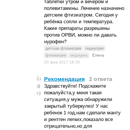
таблетки утром и вечером и
полевитамины. Лечение назначено
детским фтизиатром. Сегодня у
ребёнка сопли и температура.
Какие препараты разрешены
против ОРВИ, можно ли давать
нурофен?
детская фтизиатрия
педиатрия
Елена
фтизиатрия
медицина
20 фев 2017
18:39
Рекомендация
2 ответа
👍
0
Здравствуйте! Подскажите
пожалуйста,у меня такая
👎
ситуация,у мужа обнаружили
закрытый туберкулез! У нас
ребенок 1 год,нам сделали манту
и рентген легких,показало все
отрицательно,но для