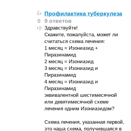
Профилактика туберкулеза
👍
0
9 ответов
Здравствуйте!
👎
Скажите, пожалуйста, может ли
считаться схема лечения:
1 месяц = Изониазид +
Пиразинамид
2 месяц = Изониазид
3 месяц = Изониазид и
Пиразинамид
4 месяц = Изониазид и
Пиразинамид
эквивалентной шестимесячной
или девятимесячной схеме
лечения одним Изониазидом?
Схема лечения, указанная первой,
это наша схема, получившаяся в