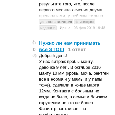
результате того, что, после
первого месяца лечения двумя
препаратами, у ребенка сильно…
детская фтизиатрия
фтизиатрия
Ирина
03 фев 2019
19:48
медицина
Нужно ли нам принимать
👍
0
все ЭТО!!!
1 ответ
Добрый день!
👎
У нас витраж пробы манту,
девочке 9 лет . В октябре 2016
манту 10 мм (кровь, моча, рентген
все в норма и у мамы и у папы
тоже), сделали в конце марта
12мм. Контакта с больным не
когда не было, в семье и близком
окружении не кто не болел…
Физиатр настаивает на
профилактике.