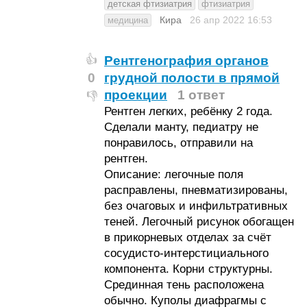
детская фтизиатрия
фтизиатрия
Кира
26 апр 2022
16:53
медицина
Рентгенография органов
👍
0
грудной полости в прямой
проекции
1 ответ
👎
Рентген легких, ребёнку 2 года.
Сделали манту, педиатру не
понравилось, отправили на
рентген.
Описание: легочные поля
расправлены, пневматизированы,
без очаговых и инфильтративных
теней. Легочный рисунок обогащен
в прикорневых отделах за счёт
сосудисто-интерстициального
компонента. Корни структурны.
Срединная тень расположена
обычно. Куполы диафрагмы с