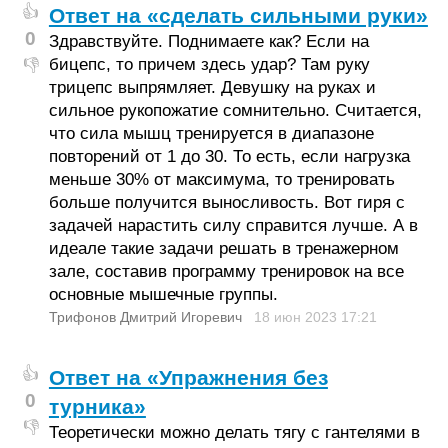
👍
Ответ на «сделать сильными руки»
0
Здравствуйте. Поднимаете как? Если на
бицепс, то причем здесь удар? Там руку
👎
трицепс выпрямляет. Девушку на руках и
сильное рукопожатие сомнительно. Считается,
что сила мышц тренируется в диапазоне
повторений от 1 до 30. То есть, если нагрузка
меньше 30% от максимума, то тренировать
больше получится выносливость. Вот гиря с
задачей нарастить силу справится лучше. А в
идеале такие задачи решать в тренажерном
зале, составив программу тренировок на все
основные мышечные группы.
Трифонов Дмитрий Игоревич
18 июн 2023
17:21
👍
Ответ на «Упражнения без
0
турника»
👎
Теоретически можно делать тягу с гантелями в