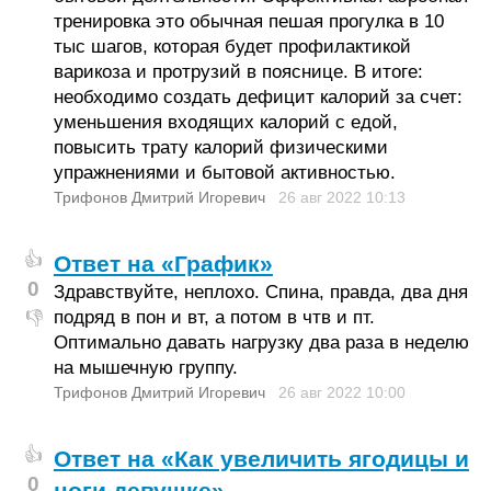
тренировка это обычная пешая прогулка в 10
тыс шагов, которая будет профилактикой
варикоза и протрузий в пояснице. В итоге:
необходимо создать дефицит калорий за счет:
уменьшения входящих калорий с едой,
повысить трату калорий физическими
упражнениями и бытовой активностью.
Трифонов Дмитрий Игоревич
26 авг 2022
10:13
👍
Ответ на «График»
0
Здравствуйте, неплохо. Спина, правда, два дня
подряд в пон и вт, а потом в чтв и пт.
👎
Оптимально давать нагрузку два раза в неделю
на мышечную группу.
Трифонов Дмитрий Игоревич
26 авг 2022
10:00
👍
Ответ на «Как увеличить ягодицы и
0
ноги девушке»