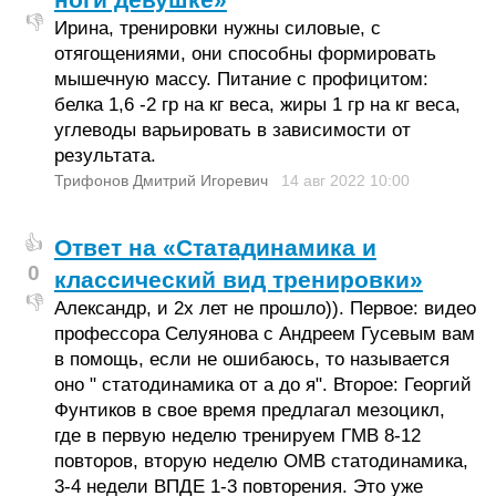
👎
Ирина, тренировки нужны силовые, с
отягощениями, они способны формировать
мышечную массу. Питание с профицитом:
белка 1,6 -2 гр на кг веса, жиры 1 гр на кг веса,
углеводы варьировать в зависимости от
результата.
Трифонов Дмитрий Игоревич
14 авг 2022
10:00
👍
Ответ на «Статадинамика и
0
классический вид тренировки»
👎
Александр, и 2х лет не прошло)). Первое: видео
профессора Селуянова с Андреем Гусевым вам
в помощь, если не ошибаюсь, то называется
оно " статодинамика от а до я". Второе: Георгий
Фунтиков в свое время предлагал мезоцикл,
где в первую неделю тренируем ГМВ 8-12
повторов, вторую неделю ОМВ статодинамика,
3-4 недели ВПДЕ 1-3 повторения. Это уже