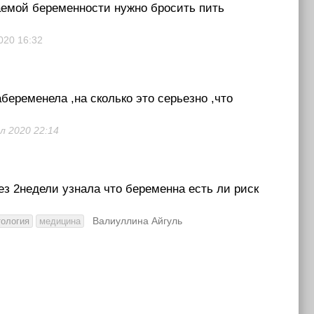
гаемой беременности нужно бросить пить
2020
16:32
беременела ,на сколько это серьезно ,что
юл 2020
22:14
з 2недели узнала что беременна есть ли риск
Валиуллина Айгуль
тология
медицина