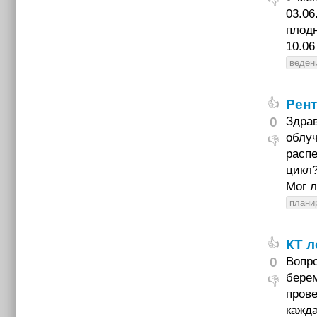
👎
03.06
плодн
10.06
веден
Рент
👍
0
Здрав
облуч
👎
распе
цикл
Мог л
плани
КТ л
👍
0
Вопро
берем
👎
прове
кажда