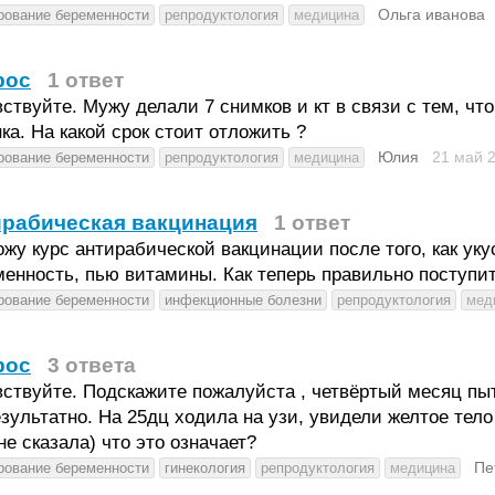
Ольга иванова
рование беременности
репродуктология
медицина
рос
1 ответ
ствуйте. Мужу делали 7 снимков и кт в связи с тем, ч
ка. На какой срок стоит отложить ?
Юлия
21 май 
рование беременности
репродуктология
медицина
ирабическая вакцинация
1 ответ
жу курс антирабической вакцинации после того, как ук
енность, пью витамины. Как теперь правильно поступи
рование беременности
инфекционные болезни
репродуктология
мед
рос
3 ответа
ствуйте. Подскажите пожалуйста , четвёртый месяц пыт
зультатно. На 25дц ходила на узи, увидели желтое тело 
не сказала) что это означает?
Пе
рование беременности
гинекология
репродуктология
медицина