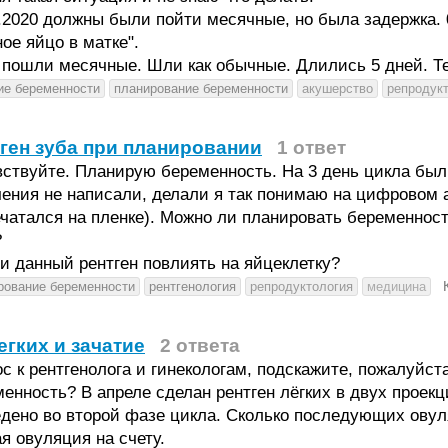
.2020 должны были пойти месячные, но была задержка. 
ое яйцо в матке".
 пошли месячные. Шли как обычные. Длились 5 дней. Т
ие беременности
планирование беременности
акушерство
репродук
ген зуба при планировании
1 ответ
ствуйте. Планирую беременность. На 3 день цикла был 
ения не написали, делали я так понимаю на цифровом 
чатался на пленке). Можно ли планировать беременност
?
и данный рентген повлиять на яйцеклетку?
рование беременности
рентгенология
репродуктология
медицина
егких и зачатие
2 ответа
с к рентгенолога и гинекологам, подскажите, пожалуйст
енность? В апреле сделан рентген лёгких в двух проекц
дено во второй фазе цикла. Сколько последующих овуля
я овуляция на счету.