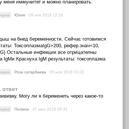
и у меня иммунитет и можно планировать
Юлия
09 ноя 2018
12:26
ицина
дыш на 6нед беременности. Сейчас готовимся
ьтаты: ТоксоплазмаIgG>200, рефер.знач<10,
 IgG) Остальные инфекции все отрицателны
ма IgМи Краснуха IgМ результаты: токсоплазма
Роза сатарбаева
05 ноя 2018
15:03
ицина
1 ответ
вивку. Могу ли я беременеть через какое-то
Полина
27 июн 2018
00:31
ицина