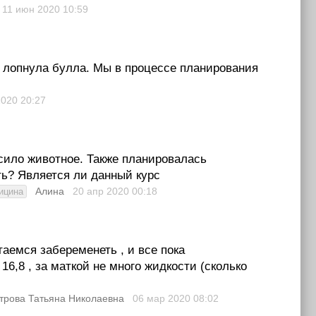
11 июн 2020
10:59
то лопнула булла. Мы в процессе планирования
2020
20:27
усило животное. Также планировалась
ть? Является ли данный курс
Алина
20 апр 2020
00:18
ицина
аемся забеременеть , и все пока
16,8 , за маткой не много жидкости (сколько
трова Татьяна Николаевна
06 мар 2020
08:02