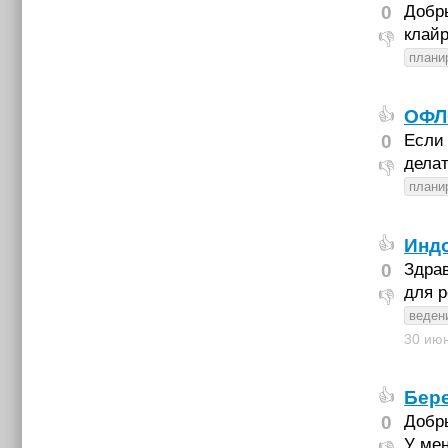
0
Добры
клай
👎
плани
ОФЛ
👍
0
Если 
делат
👎
плани
Инд
👍
0
Здрав
для р
👎
веден
30 ию
Бер
👍
0
Добр
У мен