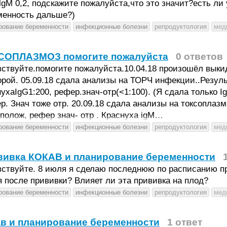
 lgM 0,2, подскажите пожалуйста,что это значит?есть л
менность дальше?)
рование беременности
инфекционные болезни
репродуктология
мед
СОПЛАЗМОЗ помогите пожалуйста
0 ответов
ствуйте.помогите пожалуйста.10.04.18 произошёл выки
орой. 05.09.18 сдала анализы на ТОРЧ инфекции..Резул
ухаIgG1:200, рефер.знач-отр(<1:100). (Я сдала только
р. Знач тоже отр. 20.09.18 сдала анализы на токсоплаз
-полож, рефер знач- отр . Краснуха igM…
рование беременности
инфекционные болезни
репродуктология
мед
вивка КОКАВ и планирование беременности
ствуйте. 8 июля я сделаю последнюю по расписанию при
 после прививки? Влияет ли эта прививка на плод?
рование беременности
инфекционные болезни
репродуктология
мед
в и планирование беременности
1 ответ