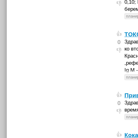
0,10;
👎
бере
плани
ТОК
👍
0
Здрав
ко вт
👎
Красн
,рефе
Ig M 
плани
При
👍
0
Здрав
время
👎
плани
Кока
👍