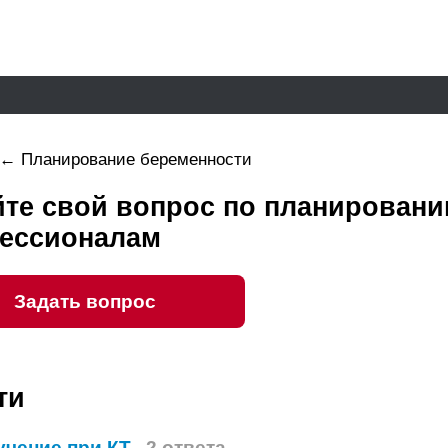
←
Планирование беременности
йте свой вопрос по планирован
ессионалам
Задать вопрос
ти
чение при КТ
2 ответа