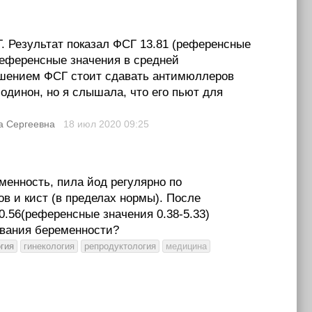
. Результат показал ФСГ 13.81 (референсные
(референсные значения в средней
вышением ФСГ стоит сдавать антимюллеров
одинон, но я слышала, что его пьют для
а Сергеевна
18 июл 2020
09:25
менность, пила йод регулярно по
в и кист (в пределах нормы). После
 0.56(референсные значения 0.38-5.33)
ования беременности?
гия
гинекология
репродуктология
медицина