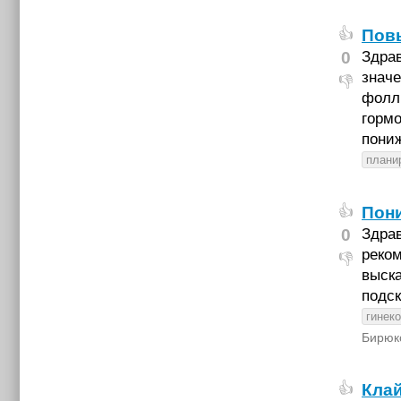
Пов
👍
0
Здрав
значе
👎
фолл
гормо
пониж
плани
Пон
👍
0
Здрав
реком
👎
выска
подск
гинек
Бирюк
Кла
👍