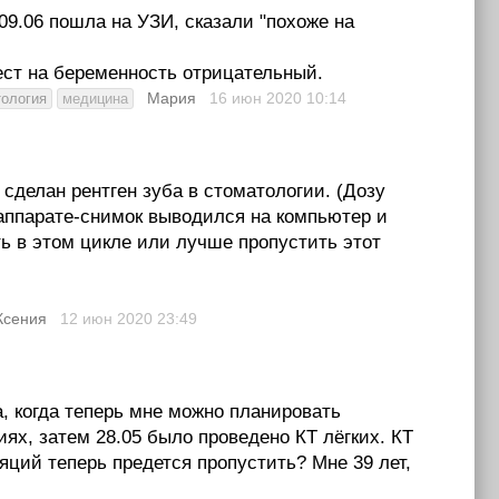
09.06 пошла на УЗИ, сказали "похоже на
ест на беременность отрицательный.
Мария
16 июн 2020
10:14
тология
медицина
сделан рентген зуба в стоматологии. (Дозу
аппарате-снимок выводился на компьютер и
ь в этом цикле или лучше пропустить этот
Ксения
12 июн 2020
23:49
а, когда теперь мне можно планировать
иях, затем 28.05 было проведено КТ лёгких. КТ
ций теперь предется пропустить? Мне 39 лет,