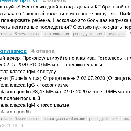
ствуйте! Несколько дней назад сделала КТ брюшной по
тивах по брюшной полости в интернете пишут до 10м3в.
 планировать ребёнка. Насколько это большая нагрузка н
иметь негативные последствия? Сколько нужно ждать п
рование беременности
рентгенология
репродуктология
медицина
соплазмос
4 ответа
й вечер. Проконсультируйте по анализа. Готовлюсь к 
л 02.07.2020 >10,0 МЕ/мл — положительный
ела класса IgM к вирусу
ухи (Rubella virus) Отрицательный 02.07.2020 (Отрицат
ела класса IgG к токсоплазме
plasma gondii) 33,47 ME/мл 02.07.2020 менее 10МЕ/мл-о
л-положительный
ела класса IgМ к токсоплазме
plasma gondii)…
рование беременности
инфекционные болезни
репродуктология
мед
л 2020
18:44