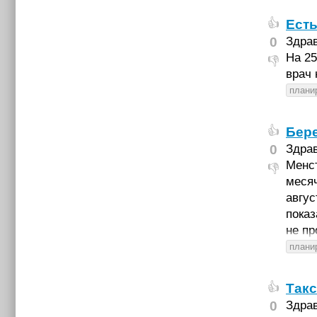
Есть
👍
0
Здрав
На 25
👎
врач 
плани
Бер
👍
0
Здрав
Менст
👎
месяч
авгус
показ
не пр
плани
Так
👍
0
Здрав