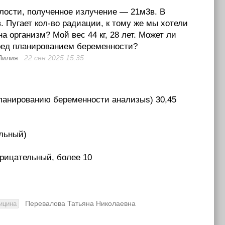
лости, полученное излучение — 21м3в. В
 Пугает кол-во радиации, к тому же мы хотели
а организм? Мой вес 44 кг, 28 лет. Может ли
еред планированием беременности?
Лилия
22 сен 2025
15:35
планированию беременности анализыs) 30,45
ельный)
трицательный, более 10
Перевалова Татьяна Николаевна
ицина