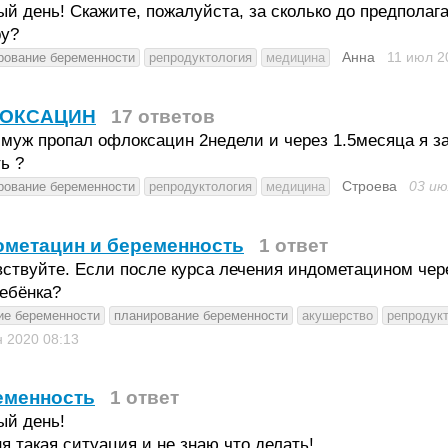
й день! Скажите, пожалуйста, за сколько до предпола
ру?
Анна
11 июл 
рование беременности
репродуктология
медицина
ОКСАЦИН
17 ответов
муж пропал офлоксацин 2недели и через 1.5месяца я за
ь ?
Строева
03 и
рование беременности
репродуктология
медицина
ометацин и беременность
1 ответ
ствуйте. Если после курса лечения индометацином чере
ебёнка?
ие беременности
планирование беременности
акушерство
репродук
н 2020
08:13
еменность
1 ответ
ый день!
я такая ситуация и не знаю что делать!