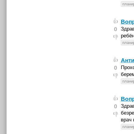
плани
Воп
👍
0
Здрав
ребён
👎
плани
Ант
👍
0
Прохо
берем
👎
плани
Воп
👍
0
Здрав
безре
👎
врач 
плани