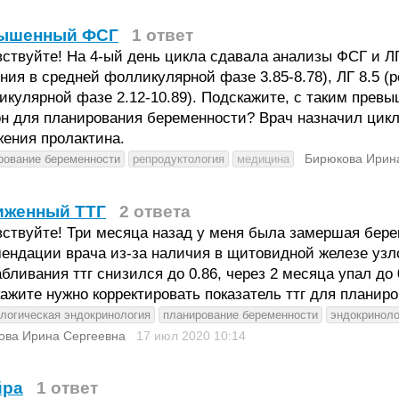
ышенный ФСГ
1 ответ
ствуйте! На 4-ый день цикла сдавала анализы ФСГ и ЛГ
ния в средней фолликулярной фазе 3.85-8.78), ЛГ 8.5 
икулярной фазе 2.12-10.89). Подскажите, с таким пре
н для планирования беременности? Врач назначил цикл
ения пролактина.
Бирюкова Ирин
рование беременности
репродуктология
медицина
иженный ТТГ
2 ответа
ствуйте! Три месяца назад у меня была замершая бере
ендации врача из-за наличия в щитовидной железе узло
бливания ттг снизился до 0.86, через 2 месяца упал до
ажите нужно корректировать показатель ттг для планир
ологическая эндокринология
планирование беременности
эндокриноло
ова Ирина Сергеевна
17 июл 2020
10:14
йра
1 ответ