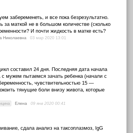
ем забеременеть, и все пока безрезультатно.
ть за маткой не в большом количестве (сколько
ременности? И почти жидкость в матке есть?
а Николаевна
03 мар 2020
13:01
цикл составил 24 дня. Последняя дата начала
 с мужем пытаемся зачать ребенка (начали с
а беременность, чувствительностью 15 —
покоить тянущие боли внизу живота, которые
Елена
09 янв 2020
00:41
ицина
ивание, сдала анализ на таксоплазмоз, lgG