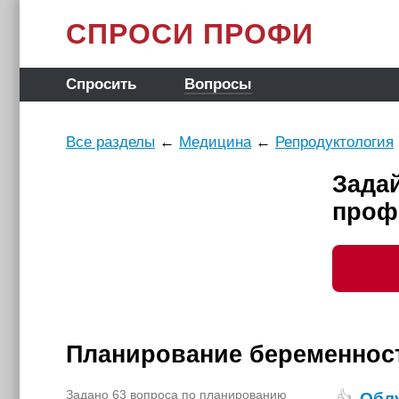
СПРОСИ ПРОФИ
Спросить
Вопросы
Все разделы
←
Медицина
←
Репродуктология
Зада
проф
Планирование беременнос
Задано 63 вопроса по планированию
Облу
👍