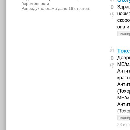
беременности.
0
Здрав
Репродуктологами дано 16 ответов.
норма
👎
скоро
она 
плани
Ток
👍
0
Добры
ME/м
👎
Антит
красн
Антит
(Toxo
МЕ/м
Антит
(Toxo
плани
23 ию