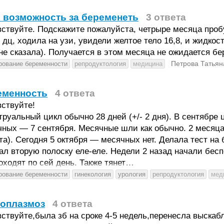
 возможность за беременеть
3 ответа
ствуйте. Подскажите пожалуйста, четрыре месяца пробу
 дц, ходила на узи, увидели желтое тело 16,8, и жидкос
не сказала). Получается в этом месяца не ожидается бе
Петрова Татьян
рование беременности
репродуктология
медицина
еменность
4 ответа
ствуйте!
руальный цикл обычно 28 дней (+/- 2 дня). В сентябре 
ных — 7 сентября. Месячные шли как обычно. 2 месяца
та). Сегодня 5 октября — месячных нет. Делала тест н
ал вторую полоску еле-еле. Недели 2 назад начали бес
оходят по сей день. Также тянет…
рование беременности
гинекология
урология
репродуктология
мед
соплазмоз
4 ответа
ствуйте,была зб на сроке 4-5 недель,перенесла выскабл