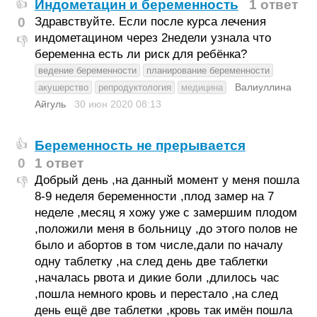
Индометацин и беременность
1 ответ
👍
0
Здравствуйте. Если после курса лечения
индометацином через 2недели узнала что
👎
беременна есть ли риск для ребёнка?
ведение беременности
планирование беременности
Валиуллина
акушерство
репродуктология
медицина
Айгуль
30 июн 2020
08:13
Беременность не прерывается
👍
0
1 ответ
Добрый день ,на данный момент у меня пошла
👎
8-9 неделя беременности ,плод замер на 7
неделе ,месяц я хожу уже с замершим плодом
,положили меня в больницу ,до этого полов не
было и абортов в том числе,дали по началу
одну таблетку ,на след день две таблетки
,началась рвота и дикие боли ,длилось час
,пошла немного кровь и перестало ,на след
день ещё две таблетки ,кровь так имён пошла