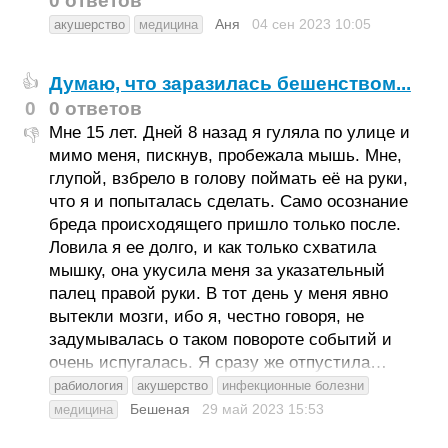
0 ответов
Аня
04 сен 2023
10:05
акушерство
медицина
Думаю, что заразилась бешенством...
👍
0
0 ответов
Мне 15 лет. Дней 8 назад я гуляла по улице и
👎
мимо меня, пискнув, пробежала мышь. Мне,
глупой, взбрело в голову поймать её на руки,
что я и попыталась сделать. Само осознание
бреда происходящего пришло только после.
Ловила я ее долго, и как только схватила
мышку, она укусила меня за указательный
палец правой руки. В тот день у меня явно
вытекли мозги, ибо я, честно говоря, не
задумывалась о таком повороте событий и
очень испугалась. Я сразу же отпустила…
рабиология
акушерство
инфекционные болезни
Бешеная
29 май 2023
15:53
медицина