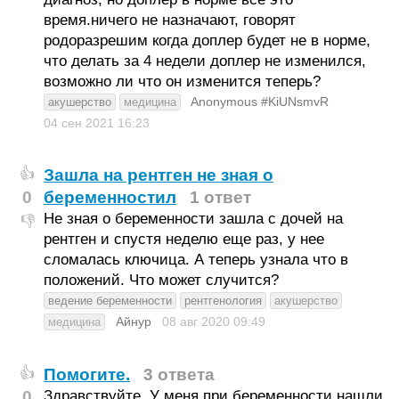
время.ничего не назначают, говорят
родоразрешим когда доплер будет не в норме,
что делать за 4 недели доплер не изменился,
возможно ли что он изменится теперь?
Anonymous #KiUNsmvR
акушерство
медицина
04 сен 2021
16:23
Зашла на рентген не зная о
👍
0
беременностил
1 ответ
Не зная о беременности зашла с дочей на
👎
рентген и спустя неделю еще раз, у нее
сломалась ключица. А теперь узнала что в
положений. Что может случится?
ведение беременности
рентгенология
акушерство
Айнур
08 авг 2020
09:49
медицина
Помогите.
3 ответа
👍
0
Здравствуйте. У меня при беременности нашли