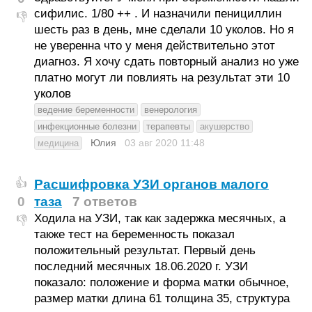
сифилис. 1/80 ++ . И назначили пенициллин
👎
шесть раз в день, мне сделали 10 уколов. Но я
не уверенна что у меня действительно этот
диагноз. Я хочу сдать повторный анализ но уже
платно могут ли повлиять на результат эти 10
уколов
ведение беременности
венерология
инфекционные болезни
терапевты
акушерство
Юлия
03 авг 2020
11:48
медицина
Расшифровка УЗИ органов малого
👍
0
таза
7 ответов
Ходила на УЗИ, так как задержка месячных, а
👎
также тест на беременность показал
положительный результат. Первый день
последний месячных 18.06.2020 г. УЗИ
показало: положение и форма матки обычное,
размер матки длина 61 толщина 35, структура