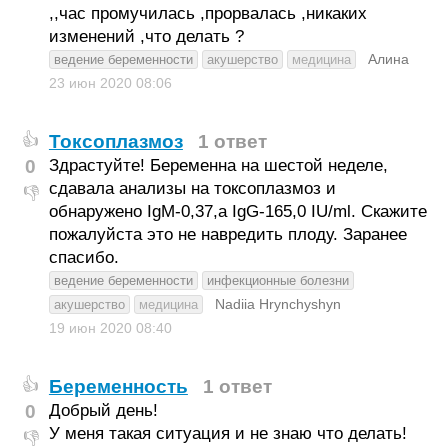
,,час промучилась ,прорвалась ,никаких
изменений ,что делать ?
Алина
ведение беременности
акушерство
медицина
23 июн 2020
08:06
Токсоплазмоз
1 ответ
👍
0
Здрастуйте! Беременна на шестой неделе,
сдавала анализы на токсоплазмоз и
👎
обнаружено IgM-0,37,a IgG-165,0 IU/ml. Скажите
пожалуйста это не навредить плоду. Заранее
спасибо.
ведение беременности
инфекционные болезни
Nadiia Hrynchyshyn
акушерство
медицина
19 июн 2020
08:40
Беременность
1 ответ
👍
0
Добрый день!
У меня такая ситуация и не знаю что делать!
👎