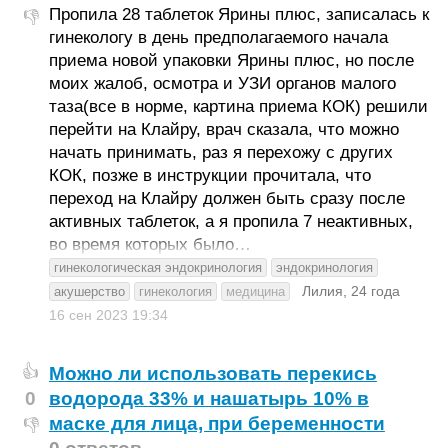
Пропила 28 таблеток Ярины плюс, записалась к
👎
гинекологу в день предполагаемого начала
приема новой упаковки Ярины плюс, но после
моих жалоб, осмотра и УЗИ органов малого
таза(все в норме, картина приема КОК) решили
перейти на Клайру, врач сказала, что можно
начать принимать, раз я перехожу с других
КОК, позже в инструкции прочитала, что
переход на Клайру должен быть сразу после
активных таблеток, а я пропила 7 неактивных,
во время которых было…
гинекологическая эндокринология
эндокринология
Лилия, 24 года
акушерство
гинекология
медицина
16 сен 2023
19:34
Можно ли использовать перекись
👍
0
водорода 33% и нашатырь 10% в
маске для лица, при беременности
👎