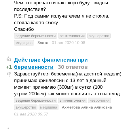
Чем это чревато и как скоро будут видны
последствия?
P.S: Под самим излучателем я не стояла,
стояла как то сбоку
Спасибо
ведение беременности
рентгенология
акушерство
Злата
01 авг 2020
10:08
медицина
Действие финлепсина при
👍
+1
беременности
30 ответов
Здравствуйте,я беременна(на десятой недели)
👎
принимаю финлепсин с 13 лет в данный
момент принимаю (300мг) в сутки (100
утром.200веч) как может повлиять это на плод .
ведение беременности
эпилептология
неврология
Ахметова Алина Аликовна
акушерство
медицина
01 авг 2020
09:57