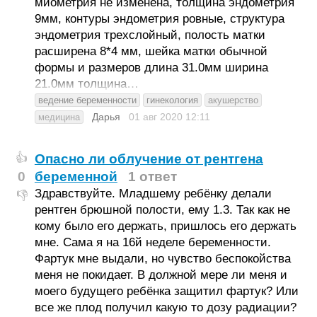
миометрия не изменена, толщина эндометрия
9мм, контуры эндометрия ровные, структура
эндометрия трехслойный, полость матки
расширена 8*4 мм, шейка матки обычной
формы и размеров длина 31.0мм ширина
21.0мм толщина…
ведение беременности
гинекология
акушерство
Дарья
01 авг 2020
12:11
медицина
Опасно ли облучение от рентгена
👍
0
беременной
1 ответ
Здравствуйте. Младшему ребёнку делали
👎
рентген брюшной полости, ему 1.3. Так как не
кому было его держать, пришлось его держать
мне. Сама я на 16й неделе беременности.
Фартук мне выдали, но чувство беспокойства
меня не покидает. В должной мере ли меня и
моего будущего ребёнка защитил фартук? Или
все же плод получил какую то дозу радиации?