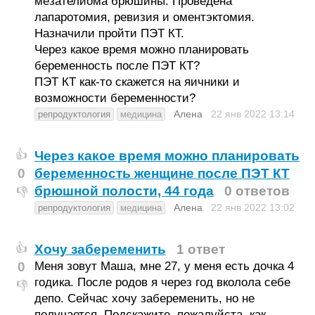
мезателиома брюшины. Проведена
лапаротомия, ревизия и оментэктомия.
Назначили пройти ПЭТ КТ.
Через какое время можно планировать
беременность после ПЭТ КТ?
ПЭТ КТ как-то скажется на яичники и
возможности беременности?
Алена
22 янв 2022
13:14
репродуктология
медицина
Через какое время можно планировать
👍
0
беременность женщине после ПЭТ КТ
брюшной полости, 44 года
0 ответов
👎
Алена
22 янв 2022
13:02
репродуктология
медицина
Хочу забеременить
1 ответ
👍
0
Меня зовут Маша, мне 27, у меня есть дочка 4
годика. После родов я через год вколола себе
👎
депо. Сейчас хочу забеременить, но не
получается. Подскажите, пожалуйста, как