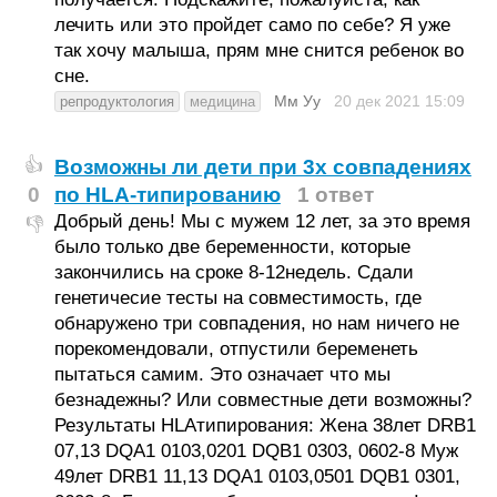
лечить или это пройдет само по себе? Я уже
так хочу малыша, прям мне снится ребенок во
сне.
Мм Уу
20 дек 2021
15:09
репродуктология
медицина
Возможны ли дети при 3х совпадениях
👍
0
по HLA-типированию
1 ответ
Добрый день! Мы с мужем 12 лет, за это время
👎
было только две беременности, которые
закончились на сроке 8-12недель. Сдали
генетичесие тесты на совместимость, где
обнаружено три совпадения, но нам ничего не
порекомендовали, отпустили беременеть
пытаться самим. Это означает что мы
безнадежны? Или совместные дети возможны?
Результаты HLAтипирования: Жена 38лет DRB1
07,13 DQA1 0103,0201 DQB1 0303, 0602-8 Муж
49лет DRB1 11,13 DQA1 0103,0501 DQB1 0301,