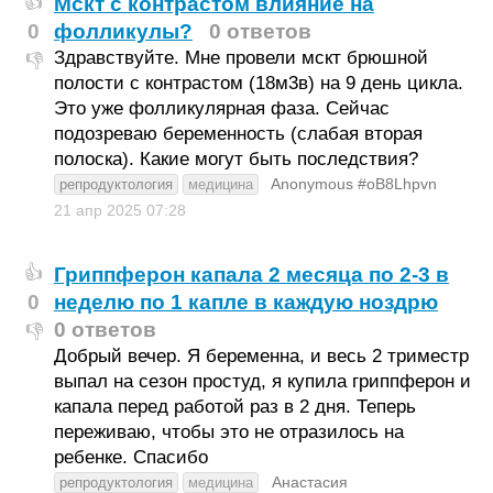
Мскт с контрастом влияние на
👍
0
фолликулы?
0 ответов
Здравствуйте. Мне провели мскт брюшной
👎
полости с контрастом (18м3в) на 9 день цикла.
Это уже фолликулярная фаза. Сейчас
подозреваю беременность (слабая вторая
полоска). Какие могут быть последствия?
Anonymous #oB8Lhpvn
репродуктология
медицина
21 апр 2025
07:28
Гриппферон капала 2 месяца по 2-3 в
👍
0
неделю по 1 капле в каждую ноздрю
0 ответов
👎
Добрый вечер. Я беременна, и весь 2 триместр
выпал на сезон простуд, я купила гриппферон и
капала перед работой раз в 2 дня. Теперь
переживаю, чтобы это не отразилось на
ребенке. Спасибо
Анастасия
репродуктология
медицина