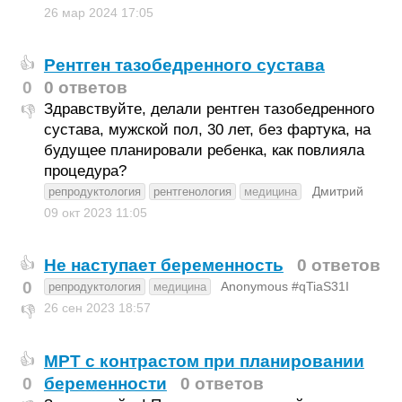
26 мар 2024
17:05
Рентген тазобедренного сустава
👍
0
0 ответов
Здравствуйте, делали рентген тазобедренного
👎
сустава, мужской пол, 30 лет, без фартука, на
будущее планировали ребенка, как повлияла
процедура?
Дмитрий
репродуктология
рентгенология
медицина
09 окт 2023
11:05
Не наступает беременность
0 ответов
👍
0
Anonymous #qTiaS31I
репродуктология
медицина
26 сен 2023
18:57
👎
МРТ с контрастом при планировании
👍
0
беременности
0 ответов