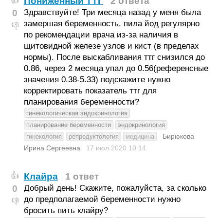
Пониженный ТТГ
2 ответа
👍
0
Здравствуйте! Три месяца назад у меня была
замершая беременность, пила йод регулярно
👎
по рекомендации врача из-за наличия в
щитовидной железе узлов и кист (в пределах
нормы). После выскабливания ттг снизился до
0.86, через 2 месяца упал до 0.56(референсные
значения 0.38-5.33) подскажите нужно
корректировать показатель ттг для
планирования беременности?
гинекологическая эндокринология
планирование беременности
эндокринология
Бирюкова
гинекология
репродуктология
медицина
Ирина Сергеевна
17 июл 2020
10:14
Клайра
1 ответ
👍
0
Добрый день! Скажите, пожалуйста, за сколько
до предполагаемой беременности нужно
👎
бросить пить клайру?