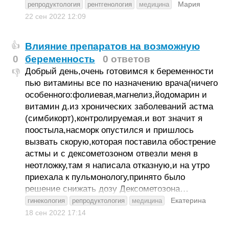
Мария
репродуктология
рентгенология
медицина
22 сен 2022
12:09
Влияние препаратов на возможную
👍
0
беременность
0 ответов
Добрый день,очень готовимся к беременности
👎
пью витамины все по назначению врача(ничего
особенного:фолиевая,магнелиз,йодомарин и
витамин д.из хронических заболеваний астма
(симбикорт),контролируемая.и вот значит я
поостыла,насморк опустился и пришлось
вызвать скорую,которая поставила обострение
астмы и с дексометозоном отвезли меня в
неотложку,там я написала отказную,и на утро
приехала к пульмонологу,принято было
решение снижать дозу Дексометозона…
Екатерина
гинекология
репродуктология
медицина
18 сен 2022
17:14