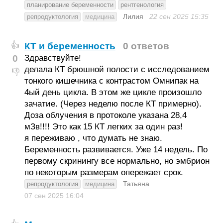
планирование беременности
рентгенология
Лилия
22 сен 2025
15:35
репродуктология
медицина
КТ и беременность
0 ответов
👍
0
Здравствуйте!
делала КТ брюшной полости с исследованием
👎
тонкого кишечника с контрастом Омнипак на
4ый день цикла. В этом же цикле произошло
зачатие. (Через неделю после КТ примерно).
Доза облучения в протоколе указана 28,4
мЗв!!!! Это как 15 КТ легких за один раз!
я переживаю , что думать не знаю.
Беременность развивается. Уже 14 недель. По
первому скринингу все нормально, но эмбрион
по некоторым размерам опережает срок.
Татьяна
репродуктология
медицина
07 сен 2025
16:04