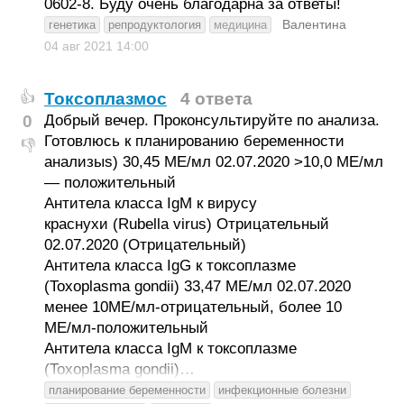
0602-8. Буду очень благодарна за ответы!
Валентина
генетика
репродуктология
медицина
04 авг 2021
14:00
Токсоплазмос
4 ответа
👍
0
Добрый вечер. Проконсультируйте по анализа.
Готовлюсь к планированию беременности
👎
анализыs) 30,45 ME/мл 02.07.2020 >10,0 МЕ/мл
— положительный
Антитела класса IgM к вирусу
краснухи (Rubella virus) Отрицательный
02.07.2020 (Отрицательный)
Антитела класса IgG к токсоплазме
(Toxoplasma gondii) 33,47 ME/мл 02.07.2020
менее 10МЕ/мл-отрицательный, более 10
МЕ/мл-положительный
Антитела класса IgМ к токсоплазме
(Toxoplasma gondii)…
планирование беременности
инфекционные болезни