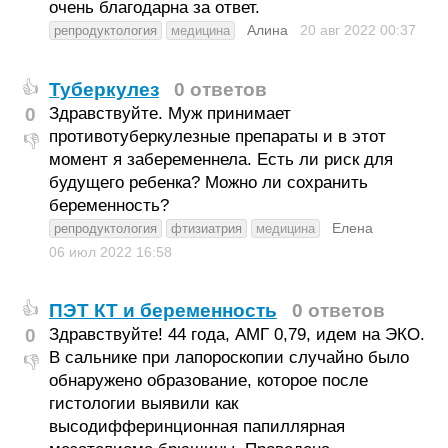
очень благодарна за ответ.
Алина
20 авг 2022
00:37
репродуктология
медицина
Туберкулез
0 ответов
👍
0
Здравствуйте. Муж принимает
противотуберкулезные препараты и в этот
👎
момент я забеременнела. Есть ли риск для
будущего ребенка? Можно ли сохранить
беременность?
Елена
репродуктология
фтизиатрия
медицина
06 июл 2022
16:58
ПЭТ КТ и беременность
0 ответов
👍
0
Здравствуйте! 44 года, АМГ 0,79, идем на ЭКО.
В сальнике при лапороскопии случайно было
👎
обнаружено образование, которое после
гистологии выявили как
высодифферинционная папиллярная