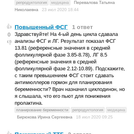
Перевалова Татьяна
репродуктология
медицина
Николаевна
23 июл 2020
18:44
Повышенный ФСГ
1 ответ
👍
0
Здравствуйте! На 4-ый день цикла сдавала
анализы ФСГ и ЛГ. Результат показал ФСГ
👎
13.81 (референсные значения в средней
фолликулярной фазе 3.85-8.78), ЛГ 8.5
(референсные значения в средней
фолликулярной фазе 2.12-10.89). Подскажите,
с таким превышением ФСГ стоит сдавать
антимюллеров гормон для планирования
беременности? Врач назначил циклодинон, но
я слышала, что его пьют для понижения
пролактина.
планирование беременности
репродуктология
медицина
Бирюкова Ирина Сергеевна
18 июл 2020
09:25