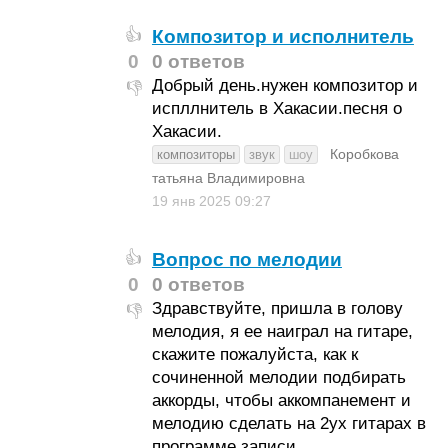
Композитор и исполнитель
👍
0
0 ответов
Добрый день.нужен композитор и
👎
испллнитель в Хакасии.песня о
Хакасии.
Коробкова
композиторы
звук
шоу
татьяна Владимировна
19 янв 2025
09:27
Вопрос по мелодии
👍
0
0 ответов
Здравствуйте, пришла в голову
👎
мелодия, я ее наиграл на гитаре,
скажите пожалуйста, как к
сочиненной мелодии подбирать
аккорды, чтобы аккомпанемент и
мелодию сделать на 2ух гитарах в
программе записи.