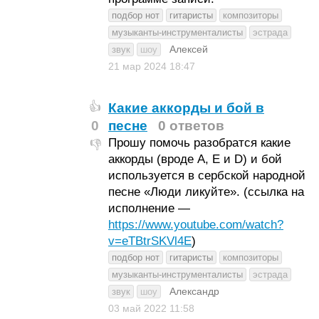
подбор нот
гитаристы
композиторы
музыканты-инструменталисты
эстрада
Алексей
звук
шоу
21 мар 2024
18:47
Какие аккорды и бой в
👍
0
песне
0 ответов
Прошу помочь разобратся какие
👎
аккорды (вроде A, E и D) и бой
используется в сербской народной
песне «Люди ликуйте». (ссылка на
исполнение —
https://www.youtube.com/watch?
v=eTBtrSKVl4E
)
подбор нот
гитаристы
композиторы
музыканты-инструменталисты
эстрада
Александр
звук
шоу
03 май 2022
11:58