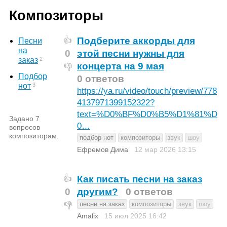
Композиторы
Подберите аккорды для
👍
Песни
на
0
этой песни нужны для
2
заказ
концерта на 9 мая
👎
Подбор
0 ответов
3
нот
https://ya.ru/video/touch/preview/778
4137971399152322?
text=%D0%BF%D0%B5%D1%81%D
Задано 7
0…
вопросов
композиторам.
подбор нот
композиторы
звук
шоу
Ефремов Дима
12 мар 2026
13:15
Как писать песни на заказ
👍
0
другим?
0 ответов
песни на заказ
композиторы
звук
шоу
👎
Amalix
15 июл 2025
16:42