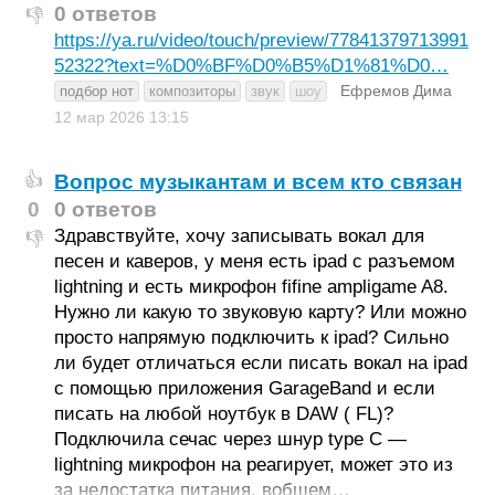
0 ответов
👎
https://ya.ru/video/touch/preview/77841379713991
52322?text=%D0%BF%D0%B5%D1%81%D0…
Ефремов Дима
подбор нот
композиторы
звук
шоу
12 мар 2026
13:15
Вопрос музыкантам и всем кто связан
👍
0
0 ответов
Здравствуйте, хочу записывать вокал для
👎
песен и каверов, у меня есть ipad с разъемом
lightning и есть микрофон fifine ampligame A8.
Нужно ли какую то звуковую карту? Или можно
просто напрямую подключить к ipad? Сильно
ли будет отличаться если писать вокал на ipad
с помощью приложения GarageBand и если
писать на любой ноутбук в DAW ( FL)?
Подключила сечас через шнур type C —
lightning микрофон на реагирует, может это из
за недостатка питания, вобщем…