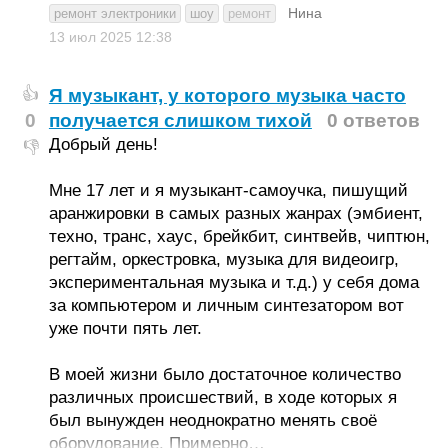
Нина
ремонт электроники
шоу
ремонт
13 июл 2025
12:38
Я музыкант, у которого музыка часто
👍
0
получается слишком тихой
0 ответов
Добрый день!
👎
Мне 17 лет и я музыкант-самоучка, пишущий
аранжировки в самых разных жанрах (эмбиент,
техно, транс, хаус, брейкбит, синтвейв, чиптюн,
регтайм, оркестровка, музыка для видеоигр,
экспериментальная музыка и т.д.) у себя дома
за компьютером и личным синтезатором вот
уже почти пять лет.
В моей жизни было достаточное количество
различных происшествий, в ходе которых я
был вынужден неоднократно менять своё
оборудование. Примерно…