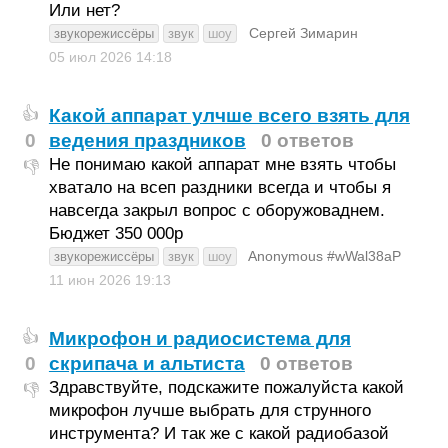
Или нет?
Сергей Зимарин
звукорежиссёры
звук
шоу
05 июл 2026
14:18
Какой аппарат улчше всего взять для
👍
0
ведения праздников
0 ответов
Не понимаю какой аппарат мне взять чтобы
👎
хватало на всеп раздники всегда и чтобы я
навсегда закрыл вопрос с оборужоваднем.
Бюджет 350 000р
Anonymous #wWal38aP
звукорежиссёры
звук
шоу
11 июн 2026
19:13
Микрофон и радиосистема для
👍
0
скрипача и альтиста
0 ответов
Здравствуйте, подскажите пожалуйста какой
👎
микрофон лучше выбрать для струнного
инструмента? И так же с какой радиобазой