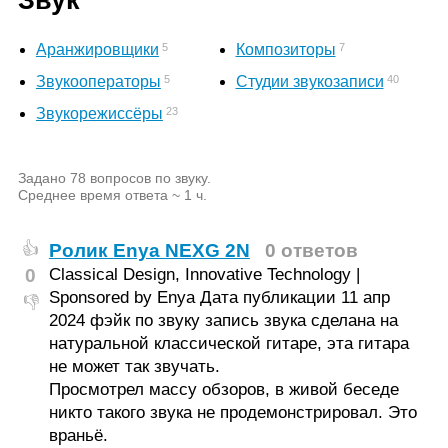
Звук
5
7
Аранжировщики
Композиторы
5
40
Звукооператоры
Студии звукозаписи
23
Звукорежиссёры
Задано 78 вопросов по звуку.
Среднее время ответа ~ 1 ч.
Ролик Enya NEXG 2N
0 ответов
👍
0
Classical Design, Innovative Technology |
Sponsored by Enya Дата публикации 11 апр
👎
2024 фэйк по звуку запись звука сделана на
натуральной классической гитаре, эта гитара
не может так звучать.
Просмотрел массу обзоров, в живой беседе
никто такого звука не продемонстрировал. Это
враньё.