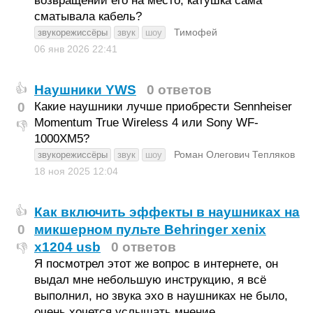
возвращении его на место, катушка сама
сматывала кабель?
Тимофей
звукорежиссёры
звук
шоу
06 янв 2026
22:41
Наушники YWS
0 ответов
👍
0
Какие наушники лучше приобрести Sennheiser
Momentum True Wireless 4 или Sony WF-
👎
1000XM5?
Роман Олегович Тепляков
звукорежиссёры
звук
шоу
18 ноя 2025
12:04
Как включить эффекты в наушниках на
👍
0
микшерном пульте Behringer xenix
x1204 usb
0 ответов
👎
Я посмотрел этот же вопрос в интернете, он
выдал мне небольшую инструкцию, я всë
выполнил, но звука эхо в наушниках не было,
очень хочется услышать мнение