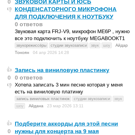
0
ЗВУКОВОЙ КАРТЫ И ЮСБ
КОНДЕНСАТОРНОГО МИКРОФОНА
👎
ДЛЯ ПОДКЛЮЧЕНИЯ К НОУТБУКУ
0 ответов
Звуковая карта FRJ-V9, микрофон МЕ6Р , нужно
все это подключить к ноутбуку MEGABOOKT1
Айдар
звукорежиссёры
студии звукозаписи
звук
шоу
Тоноян
04 апр 2026
14:28
Запись на виниловую пластинку
👍
0
0 ответов
Хотела записать 3 мин песню которая у меня
👎
есть на виниловую платинку
запись виниловых пластинок
студии звукозаписи
звук
Айдана
23 мар 2026
13:11
шоу
Подберите аккорды для этой песни
👍
0
нужны для концерта на 9 мая