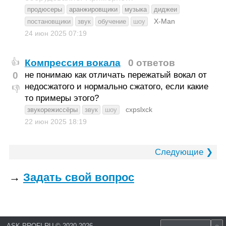
продюсеры
аранжировщики
музыка
диджеи
X-Man
постановщики
звук
обучение
шоу
24 июн 2025
07:19
Компрессия вокала
0 ответов
👍
0
не понимаю как отличать пережатый вокал от
недосжатого и нормально сжатого, если какие
👎
то примеры этого?
cxpslxck
звукорежиссёры
звук
шоу
22 июн 2025
18:19
Следующие ❯
→
Задать свой вопрос
ASK.PROFI.RU
©
2020-2026