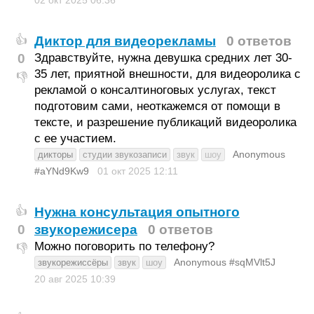
02 окт 2025
06:36
Диктор для видеорекламы
0 ответов
👍
0
Здравствуйте, нужна девушка средних лет 30-
35 лет, приятной внешности, для видеоролика с
👎
рекламой о консалтиноговых услугах, текст
подготовим сами, неоткажемся от помощи в
тексте, и разрешение публикаций видеоролика
с ее участием.
Anonymous
дикторы
студии звукозаписи
звук
шоу
#aYNd9Kw9
01 окт 2025
12:11
Нужна консультация опытного
👍
0
звукорежисера
0 ответов
Можно поговорить по телефону?
👎
Anonymous #sqMVlt5J
звукорежиссёры
звук
шоу
20 авг 2025
10:39