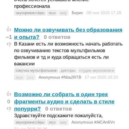
профессионала
Борис
08 ноя 2025
17:28
звукорежиссёры
звук
шоу
Можно ли озвучивать без образования
👍
−1
и опыта?
0 ответов
В Казани есть ли возможность начать работать
👎
по озвучиванию текстов мультфильмов
фильмов и тд и куда обращаться есть ли
вакансии
озвучка мультфильмов
дикторы
студии звукозаписи
Anonymous #Nita2RTB
17 окт 2025
20:33
звук
шоу
Возможно ли собрать в один трек
👍
0
фрагменты аудио и сделать в стиле
попурри?
0 ответов
👎
Здравствуйте подскажите пожалуйста,
Anonymous #AlCAn6Vn
звукорежиссёры
звук
шоу