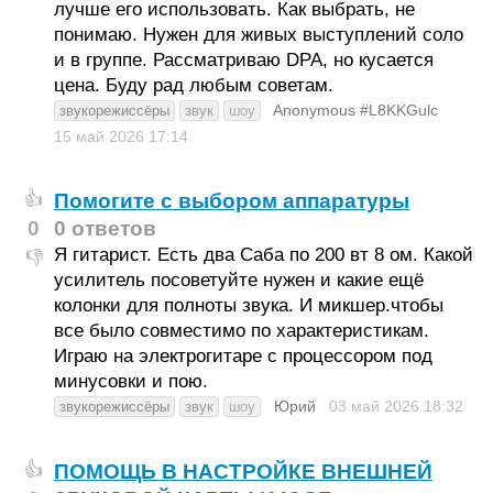
лучше его использовать. Как выбрать, не
понимаю. Нужен для живых выступлений соло
и в группе. Рассматриваю DPA, но кусается
цена. Буду рад любым советам.
Anonymous #L8KKGulc
звукорежиссёры
звук
шоу
15 май 2026
17:14
Помогите с выбором аппаратуры
👍
0
0 ответов
Я гитарист. Есть два Саба по 200 вт 8 ом. Какой
👎
усилитель посоветуйте нужен и какие ещё
колонки для полноты звука. И микшер.чтобы
все было совместимо по характеристикам.
Играю на электрогитаре с процессором под
минусовки и пою.
Юрий
03 май 2026
18:32
звукорежиссёры
звук
шоу
ПОМОЩЬ В НАСТРОЙКЕ ВНЕШНЕЙ
👍