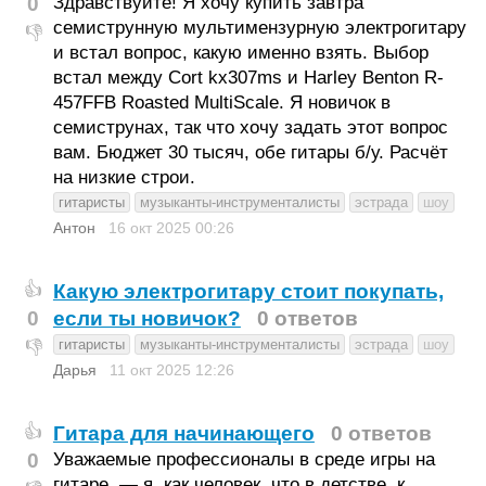
0
Здравствуйте! Я хочу купить завтра
семиструнную мультимензурную электрогитару
👎
и встал вопрос, какую именно взять. Выбор
встал между Cort kx307ms и Harley Benton R-
457FFB Roasted MultiScale. Я новичок в
семиструнах, так что хочу задать этот вопрос
вам. Бюджет 30 тысяч, обе гитары б/у. Расчёт
на низкие строи.
гитаристы
музыканты-инструменталисты
эстрада
шоу
Антон
16 окт 2025
00:26
Какую электрогитару стоит покупать,
👍
0
если ты новичок?
0 ответов
гитаристы
музыканты-инструменталисты
эстрада
шоу
👎
Дарья
11 окт 2025
12:26
Гитара для начинающего
0 ответов
👍
0
Уважаемые профессионалы в среде игры на
гитаре, — я, как человек, что в детстве, к