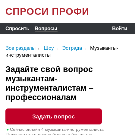
СПРОСИ ПРОФИ
Спросить
Вопросы
Войти
Все разделы
←
Шоу
←
Эстрада
←
Музыканты-
инструменталисты
Задайте свой вопрос
музыкантам-
инструменталистам –
профессионалам
Задать вопрос
●
Сейчас онлайн
4
музыканта-инструменталиста
Получите ответ профи быстро и бесплатно