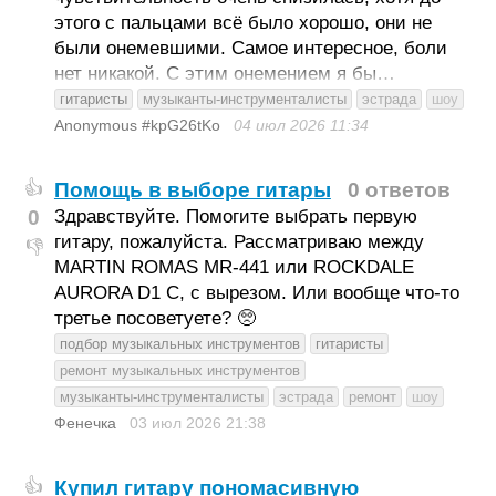
этого с пальцами всё было хорошо, они не
были онемевшими. Самое интересное, боли
нет никакой. С этим онемением я бы…
гитаристы
музыканты-инструменталисты
эстрада
шоу
Anonymous #kpG26tKo
04 июл 2026
11:34
Помощь в выборе гитары
0 ответов
👍
0
Здравствуйте. Помогите выбрать первую
гитару, пожалуйста. Рассматриваю между
👎
MARTIN ROMAS MR-441 или ROCKDALE
AURORA D1 С, с вырезом. Или вообще что-то
третье посоветуете? 🥺
подбор музыкальных инструментов
гитаристы
ремонт музыкальных инструментов
музыканты-инструменталисты
эстрада
ремонт
шоу
Фенечка
03 июл 2026
21:38
Купил гитару пономасивную
👍