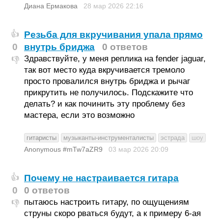
Диана Ермакова
28 мар 2026
22:16
Резьба для вкручивания упала прямо
👍
0
внутрь бриджа
0 ответов
Здравствуйте, у меня реплика на fender jaguar,
👎
так вот место куда вкручивается тремоло
просто провалился внутрь бриджа и рычаг
прикрутить не получилось. Подскажите что
делать? и как починить эту проблему без
мастера, если это возможно
гитаристы
музыканты-инструменталисты
эстрада
шоу
Anonymous #mTw7aZR9
03 мар 2026
20:09
Почему не настраивается гитара
👍
0
0 ответов
пытаюсь настроить гитару, по ощущениям
👎
струны скоро рваться будут, а к примеру 6-ая