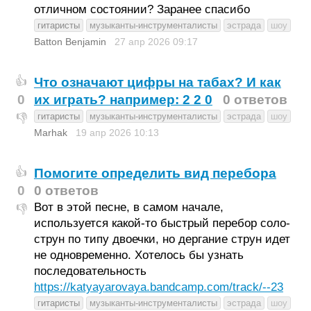
отличном состоянии? Заранее спасибо
гитаристы
музыканты-инструменталисты
эстрада
шоу
Batton Benjamin
27 апр 2026
09:17
Что означают цифры на табах? И как
👍
0
их играть? например: 2 2 0
0 ответов
гитаристы
музыканты-инструменталисты
эстрада
шоу
👎
Marhak
19 апр 2026
10:13
Помогите определить вид перебора
👍
0
0 ответов
Вот в этой песне, в самом начале,
👎
используется какой-то быстрый перебор соло-
струн по типу двоечки, но дергание струн идет
не одновременно. Хотелось бы узнать
последовательность
https://katyayarovaya.bandcamp.com/track/--23
гитаристы
музыканты-инструменталисты
эстрада
шоу