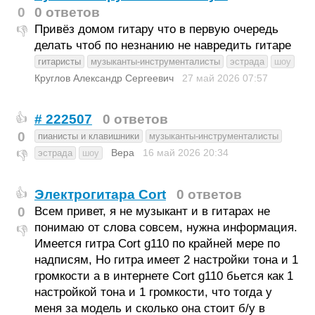
0
0 ответов
Привёз домом гитару что в первую очередь
👎
делать чтоб по незнанию не навредить гитаре
гитаристы
музыканты-инструменталисты
эстрада
шоу
Круглов Александр Сергеевич
27 май 2026
07:57
# 222507
0 ответов
👍
0
пианисты и клавишники
музыканты-инструменталисты
Вера
16 май 2026
20:34
эстрада
шоу
👎
Электрогитара Cort
0 ответов
👍
0
Всем привет, я не музыкант и в гитарах не
понимаю от слова совсем, нужна информация.
👎
Имеется гитра Cort g110 по крайней мере по
надписям, Но гитра имеет 2 настройки тона и 1
громкости а в интернете Cort g110 бьется как 1
настройкой тона и 1 громкости, что тогда у
меня за модель и сколько она стоит б/у в