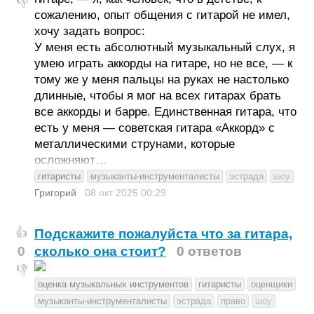
👎
сожалению, опыт общения с гитарой не имел,
хочу задать вопрос:
У меня есть абсолютный музыкальный слух, я
умею играть аккорды на гитаре, но не все, — к
тому же у меня пальцы на руках не настолько
длинные, чтобы я мог на всех гитарах брать
все аккорды и барре. Единственная гитара, что
есть у меня — советская гитара «Аккорд» с
металлическими струнами, которые
осложняют…
гитаристы
музыканты-инструменталисты
эстрада
шоу
Григорий
08 окт 2025
00:29
Подскажите пожалуйста что за гитара,
👍
0
сколько она стоит?
0 ответов
👎
оценка музыкальных инструментов
гитаристы
оценщики
музыканты-инструменталисты
эстрада
право
шоу