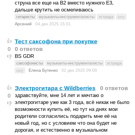
струна все еще на B2 вместо нужного Е3,
дальше крутить не осмеливаюсь
гитаристы
музыканты-инструменталисты
эстрада
шоу
Арсений
04 дек 2025
15:01
Тест саксофона при покупке
👍
0
0 ответов
BS GDR
👎
саксофонисты
музыканты-инструменталисты
эстрада
Елена Бутенко
02 дек 2025
09:00
шоу
Электрогитара с Wildberries
0 ответов
👍
0
здравствуйте, мне 14 лет и мечтаю о
электрогитаре уже как 3 года, всё никак не было
👎
возможности купить её, но тут на днях мои
родители согласились подарить мне её на
новый год, но с условием что она будет не
дорогая, и естественно в музыкальном