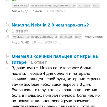
👎
гитаристы
музыканты-инструменталисты
эстрада
шоу
Александр Шлыков
01 авг 2026
16:59
Natasha Nebula 2.0 чем заряжать?
👍
0
1 ответ
Anonymous
музыканты-инструменталисты
эстрада
шоу
👎
#Ky8nWvIB
19 июл 2026
10:53
Онемели кончики пальцев от игры на
👍
0
гитаре
1 ответ
Здравствуйте. Играю на гитаре уже больше
👎
недели. Первые 4 дня болели и натирало
кончики пальцев левой руки, которыми струны
зажимаю. Был небольшой перерыв 3 дня.
Вчера взял гитару, так как прошла полностью
боль в пальцах, поиграл полчаса, боли нет, но
вот кончики пальцев левой руки онемели,
чувствительность очень снизилась, хотя до