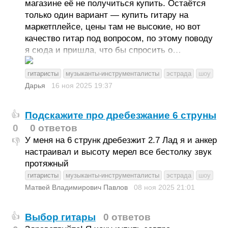
магазине её не получиться купить. Остаётся
только один вариант — купить гитару на
маркетплейсе, цены там не высокие, но вот
качество гитар под вопросом, по этому поводу
я сюда и пришла, что бы спросить о…
гитаристы
музыканты-инструменталисты
эстрада
шоу
Дарья
16 ноя 2025
19:37
Подскажите про дребезжание 6 струны
👍
0
0 ответов
У меня на 6 струнк дребезжит 2.7 Лад я и анкер
👎
настраивал и высоту мерел все бестолку звук
протяжный
гитаристы
музыканты-инструменталисты
эстрада
шоу
Матвей Владимирович Павлов
08 ноя 2025
21:01
Выбор гитары
0 ответов
👍