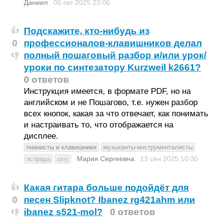
Даниил
06 окт 2025
23:06
Подскажите, кто-нибудь из
👍
0
профессионалов-клавишников делал
полный пошаговый разбор и/или урок/
👎
уроки по синтезатору Kurzweil k2661?
0 ответов
Инструкция имеется, в формате PDF, но на
английском и не Пошагово, т.е. нужен разбор
всех кнопок, какая за что отвечает, как понимать
и настраивать то, что отображается на
дисплее.
пианисты и клавишники
музыканты-инструменталисты
Мария Сергеевна
13 сен 2025
10:30
эстрада
шоу
Какая гитара больше подойдëт для
👍
0
песен Slipknot? Ibanez rg421ahm или
ibanez s521-mol?
0 ответов
👎