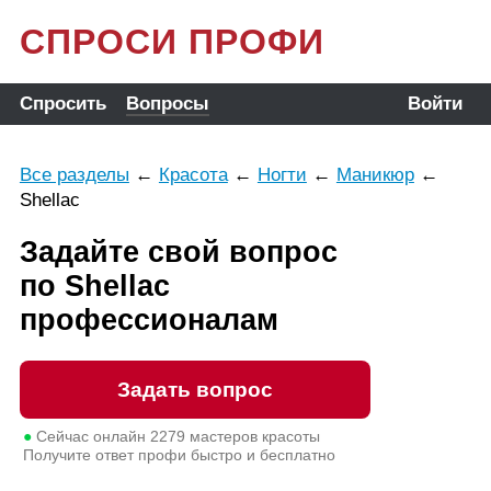
СПРОСИ ПРОФИ
Спросить
Вопросы
Войти
Все разделы
←
Красота
←
Ногти
←
Маникюр
←
Shellac
Задайте свой вопрос
по Shellac
профессионалам
Задать вопрос
●
Сейчас онлайн
2279
мастеров красоты
Получите ответ профи быстро и бесплатно