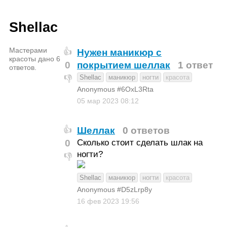
Shellac
Мастерами
Нужен маникюр с
👍
красоты дано 6
0
покрытием шеллак
1 ответ
ответов.
Shellac
маникюр
ногти
красота
👎
Anonymous #6OxL3Rta
05 мар 2023
08:12
Шеллак
0 ответов
👍
0
Сколько стоит сделать шлак на
ногти?
👎
Shellac
маникюр
ногти
красота
Anonymous #D5zLrp8y
16 фев 2023
19:56