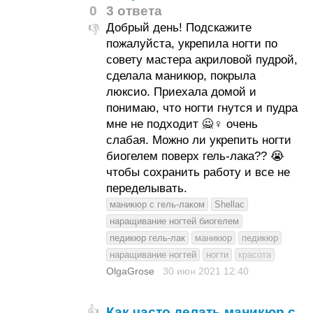
0
3 ответа
Добрый день! Подскажите
👎
пожалуйста, укрепила ногти по
совету мастера акриловой пудрой,
сделала маникюр, покрыла
люксио. Приехала домой и
понимаю, что ногти гнутся и пудра
мне не подходит 🙅♀ очень
слабая. Можно ли укрепить ногти
биогелем поверх гель-лака?? 😭
чтобы сохранить работу и все не
переделывать.
маникюр с гель-лаком
Shellac
наращивание ногтей биогелем
педикюр гель-лак
маникюр
педикюр
наращивание ногтей
ногти
красота
OlgaGrose
30 июн 2021
12:40
Как часто делать маникюр с
👍