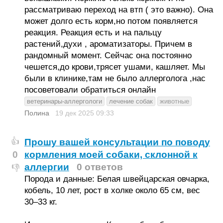
рассматриваю переход на втп ( это важно). Она
может долго есть корм,но потом появляется
реакция. Реакция есть и на пальцу
растений,духи , ароматизаторы. Причем в
рандомный момент. Сейчас она постоянно
чешется,до крови,трясет ушами, кашляет. Мы
были в клинике,там не было аллерголога ,нас
посоветовали обратиться онлайн
ветеринары-аллергологи
лечение собак
животные
Полина
19 дек 2025
09:33
Прошу вашей консультации по поводу
👍
0
кормления моей собаки, склонной к
аллергии
0 ответов
👎
Порода и данные: Белая швейцарская овчарка,
кобель, 10 лет, рост в холке около 65 см, вес
30–33 кг.