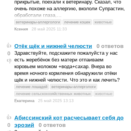
прикрытые, поехали к ветеринару. Сказал, что
очень похоже на аллергию, вкололи Супрастин,
обработали глаза,…
ветеринары-аллергологи
лечение кошек
животные
Ксения
28 май 2025
11:33
Отёк щёк и нижней челюсти
0 ответов
👍
0
Здравствуйте, подскажите пожалуйста у нас
есть жеребёнок без матери отпаиваем
👎
коровьем молоком +вода+сахар. Вчера во
время ночного кормления обнаружили отёки
щёк и нижней челюсти. Что это и как лечить?
лечение лошадей
ветеринары-аллергологи
лечение сельскохозяйственных животных
животные
Екатерина
25 май 2025
13:13
Абиссинский кот расчесывает себя до
👍
0
эрозий
0 ответов