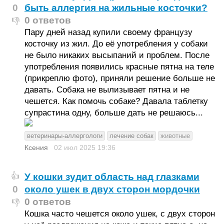
0
быть аллергия на жильные косточки?
0 ответов
👎
Пару дней назад купили своему французу
косточку из жил. До её употребления у собаки
не было никаких высыпаний и проблем. После
употребления появились красные пятна на теле
(прикреплю фото), приняли решение больше не
давать. Собака не вылизывает пятна и не
чешется. Как помочь собаке? Давала таблетку
супрастина одну, больше дать не решаюсь...
ветеринары-аллергологи
лечение собак
животные
Ксения
02 июл 2025
19:36
У кошки зудит область над глазками
👍
0
около ушек в двух сторон мордочки
0 ответов
👎
Кошка часто чешется около ушек, с двух сторон