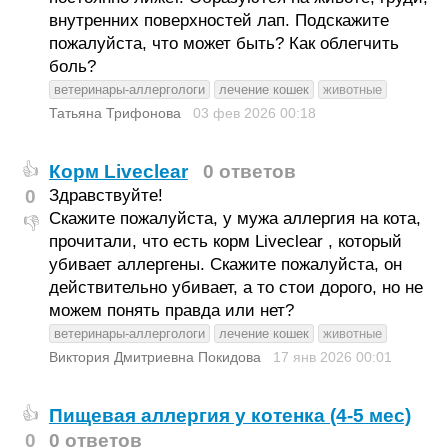
внутренних поверхностей лап. Подскажите
пожалуйста, что может быть? Как облегчить
боль?
ветеринары-аллергологи
лечение кошек
животные
Татьяна Трифонова
03 фев 2026
00:18
Корм Liveclear
0 ответов
👍
0
Здравствуйте!
Скажите пожалуйста, у мужа аллергия на кота,
👎
прочитали, что есть корм Liveclear , который
убивает аллергены. Скажите пожалуйста, он
действительно убивает, а то стои дорого, но не
можем понять правда или нет?
ветеринары-аллергологи
лечение кошек
животные
Виктория Дмитриевна Покидова
17 янв 2026
00:01
Пищевая аллергия у котенка (4-5 мес)
👍
0
0 ответов