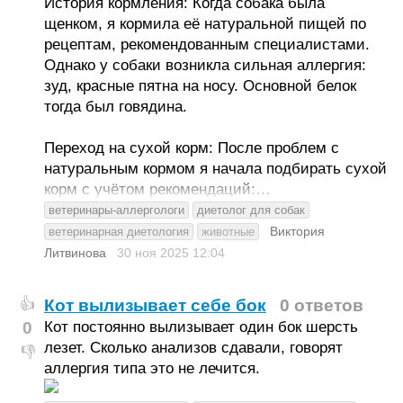
История кормления: Когда собака была
щенком, я кормила её натуральной пищей по
рецептам, рекомендованным специалистами.
Однако у собаки возникла сильная аллергия:
зуд, красные пятна на носу. Основной белок
тогда был говядина.
Переход на сухой корм: После проблем с
натуральным кормом я начала подбирать сухой
корм с учётом рекомендаций:…
ветеринары-аллергологи
диетолог для собак
Виктория
ветеринарная диетология
животные
Литвинова
30 ноя 2025
12:04
Кот вылизывает себе бок
0 ответов
👍
0
Кот постоянно вылизывает один бок шерсть
лезет. Сколько анализов сдавали, говорят
👎
аллергия типа это не лечится.