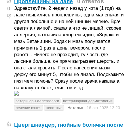
Проплешины на лапе
0 ответов
👍
0
Здравствуйте, 2 недели назад у кота (1 год) на
лапе появились проплешины, одна маленькая и
👎
другая побольше и на ней шишки мягкие. Врач
светила лампой, сказала что не лишай, скорее
аллергия, назначила хлоргексидин, «Зодак» и
мазь Бетаницин. Зодак и мазь получается
применять 1 раз в день, вечером, после
работы. Ничего не проходит, ту часть где
лысина больше, он прям выгрызает шерсть, и
она стала кровить. После нанесения мази
держу его минут 5, чтобы не лизал. Подскажите
пжл чем помочь? Сразу после врача накапала
на холку от блох, глистов и тд
ветеринары-аллергологи
ветеринарная дерматология
Наталья
16 окт 2025
12:20
лечение кошек
животные
Цвергшнауцер, гнойные болячки после
👍