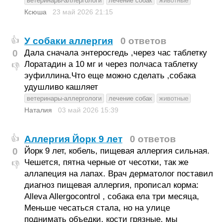
ветеринары-аллергологи
лечение собак
животные
Ксюша
23 май 2026
21:15
У собаки аллергия
0 ответов
👍
0
Дала сначала энтеросгедь ,через час таблетку
Лоратадин а 10 мг и через полчаса таблетку
👎
эуфиллина.Что еще можно сделать ,собака
удушливо кашляет
ветеринары-аллергологи
лечение собак
животные
Наталия
03 май 2026
15:39
Аллергия Йорк 9 лет
0 ответов
👍
0
Йорк 9 лет, кобель, пищевая аллергия сильная.
Чешется, пятна черные от чесотки, так же
👎
аллапеция на лапах. Врач дерматолог поставил
диагноз пищевая аллергия, прописал корма:
Alleva Allergocontrol , собака ела три месяца,
Меньше чесаться стала, но на улице
поднимать объедки, кости грязные, мы