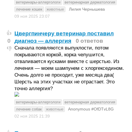
ветеринары-аллергологи
ветеринарная дерматология
Лилия Чернышева
лечение кошек
животные
09 ноя 2025
23:07
Цвергпинчеру ветеринар поставил
👍
0
диагноз — аллергия
0 ответов
Сначала появляются выпуклости, потом
👎
покрываются коркой, корка челушится,
отваливается кусками вместе с шерстью. Из
лечения — моем шампунем с хлоргекседином.
Очень долго не проходит, уже месяца два(
Шерсть на этих участках не отрастает. Это
точно аллергия?
ветеринары-аллергологи
ветеринарная дерматология
Anonymous #OfDTvL8G
лечение собак
животные
02 ноя 2025
21:39