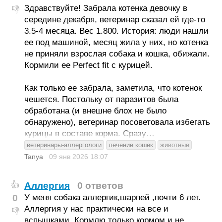
Здравствуйте! Забрала котенка девочку в
👎
середине декабря, ветеринар сказал ей где-то
3.5-4 месяца. Вес 1.800. История: люди нашли
ее под машиной, месяц жила у них, но котенка
не приняли взрослая собака и кошка, обижали.
Кормили ее Perfect fit с курицей.
Как только ее забрала, заметила, что котенок
чешется. Постольку от паразитов была
обработана (и внешне блох не было
обнаружено), ветеринар посоветовала избегать
курицы в составе корма. Сразу…
ветеринары-аллергологи
лечение кошек
животные
Tanya
09 янв 2026
18:07
Аллергия
0 ответов
👍
0
У меня собака аллергик,шарпей ,почти 6 лет.
Аллергия у нас практически на все и
👎
вспышками. Кормлю только кормом и не