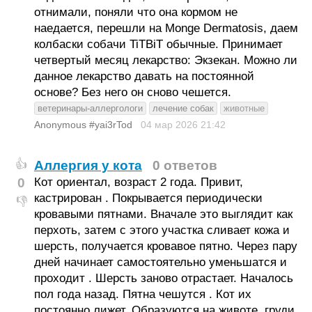
отнимали, поняли что она кормом не
наедается, перешли на Monge Dermatosis, даем
колбаски собачи TiTBiT обычные. Принимает
четвертый месяц лекарство: Экзекан. Можно ли
данное лекарство давать на постоянной
основе? Без него он сново чешется.
ветеринары-аллергологи
лечение собак
животные
Anonymous #yai3rTod
04 мар 2026
21:42
Аллергия у кота
0 ответов
👍
0
Кот ориентал, возраст 2 года. Привит,
кастрирован . Покрывается периодически
👎
кровавыми пятнами. Вначале это выглядит как
перхоть, затем с этого участка сливает кожа и
шерсть, получается кровавое пятно. Через пару
дней начинает самостоятельно уменьшатся и
проходит . Шерсть заново отрастает. Началось
пол года назад. Пятна чешутся . Кот их
постоянно лижет. Образуются на животе, груди,