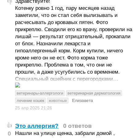
Здравствуйте!
👎
Котенку ровно 1 год, пару месяцев назад
заметили, что он стал себя вылизывать и
расчесывать до кровавых пятен. Фото
прикреплю. Сводили его ко врачу, проверили на
лишай — результат отрицательный, прокапали
от блох. Назначили лекарста и
гипоаллергенный корм. Корм купили, ничего
кроме него он не ест. Фото корма тоже
прикреплю. Проблема в том, что они не
прошли, а даже усугубились со временем.
Специальный ошейник с перегородками…
ветеринары-аллергологи
ветеринарная дерматология
Елизавета
лечение кошек
животные
25 апр 2025
21:26
Это аллергия?
0 ответов
👍
0
Нашли на улице щенка, забрали домой ,