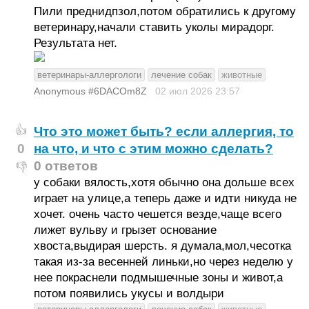
Пили преднидпзол,потом обратились к другому
ветеринару,начали ставить уколы мирадорг.
Результата нет.
ветеринары-аллергологи
лечение собак
животные
Anonymous #6DACOm8Z
02 июл 2026
23:57
Что это может быть? если аллергия, то
👍
0
на что, и что с этим можно сделать?
0 ответов
👎
у собаки вялость,хотя обычно она дольше всех
играет на улице,а теперь даже и идти никуда не
хочет. очень часто чешется везде,чаще всего
лижет вульву и грызет основание
хвоста,выдирая шерсть. я думала,мол,чесотка
такая из-за весенней линьки,но через неделю у
нее покраснели подмышечные зоны и живот,а
потом появились укусы и волдыри