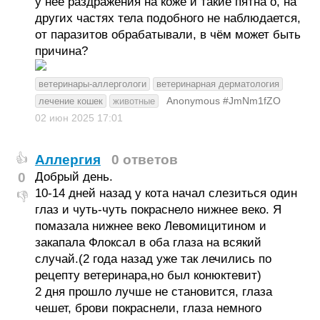
у неё раздражения на коже и такие пятна о, на
других частях тела подобного не наблюдается,
от паразитов обрабатывали, в чём может быть
причина?
ветеринары-аллергологи
ветеринарная дерматология
Anonymous #JmNm1fZO
лечение кошек
животные
02 июн 2025
17:01
Аллергия
0 ответов
👍
0
Добрый день.
10-14 дней назад у кота начал слезиться один
👎
глаз и чуть-чуть покраснело нижнее веко. Я
помазала нижнее веко Левомицитином и
закапала Флоксал в оба глаза на всякий
случай.(2 года назад уже так лечились по
рецепту ветеринара,но был конюктевит)
2 дня прошло лучше не становится, глаза
чешет, брови покраснели, глаза немного