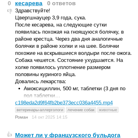
0
кесарева
0 ответов
Здравствуйте!
👎
Цвергшнауцер 3,9 года, сука.
После кесарева, на следующие сутки
появилась похожая на гноящуюся болячку, в
районе крестца. Через два дня аналогичные
болячки в районе холки и на шее. Болячки
похожие на вскрывшиеся волдыри после ожога.
Собака чешется. Состояние ухудшается. На
холке появилось уплотнение размером
половины куриного яйца.
Довались лекарства:
Амоксициллин, 500 мг, таблетки (3 дня по
пол таблетки…
c198eda2d9f64fb2be373ecc036a4455.mp4
ветеринары-аллергологи
лечение собак
животные
Роман
14 окт 2025
14:15
Может ли у французского бульдога
👍