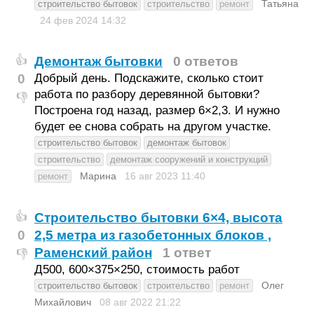
Татьяна
строительство бытовок
строительство
ремонт
24 фев 2024
14:32
Демонтаж бытовки
0 ответов
👍
0
Добрый день. Подскажите, сколько стоит
работа по разбору деревянной бытовки?
👎
Построена год назад, размер 6×2,3. И нужно
будет ее снова собрать на другом участке.
строительство бытовок
демонтаж бытовок
строительство
демонтаж сооружений и конструкций
Марина
16 авг 2023
11:40
ремонт
Строительство бытовки 6×4, высота
👍
0
2,5 метра из газобетонных блоков ,
Раменский район
1 ответ
👎
Д500, 600×375×250, стоимость работ
Олег
строительство бытовок
строительство
ремонт
Михайлович
08 авг 2022
21:22