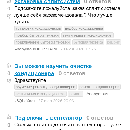
Установка сплитсистем
0 ответов
👍
0
Подскажите,пожалуйста ,какая сплит система
лучше себя зарекомендовала ? Что лучше
👎
купить
установка кондиционеров
подбор кондиционера
подбор бытовой техники
вентиляция и кондиционеры
подключение бытовой техники
бытовая техника
ремонт
Anonymous #iDh4i34M
29 июл 2026
17:25
Вы можете научить очистке
👍
0
кондиционера
0 ответов
Здравствуйте
👎
обучение ремонту кондиционеров
ремонт кондиционеров
Anonymous
вентиляция и кондиционеры
ремонт
#3QLcXaqt
27 июл 2026
20:03
Подключить вентелятор
0 ответов
👍
0
Сколько стоит подключить вентелятор а туалет