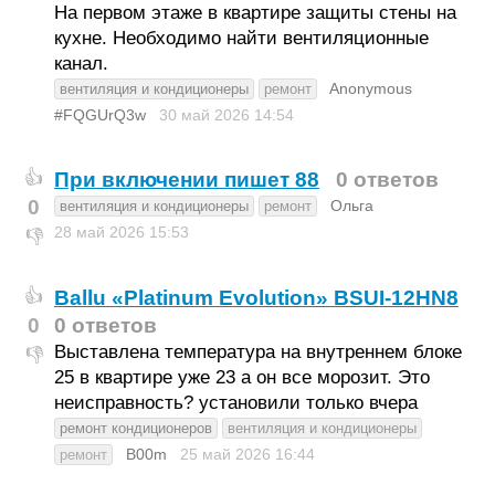
На первом этаже в квартире защиты стены на
кухне. Необходимо найти вентиляционные
канал.
Anonymous
вентиляция и кондиционеры
ремонт
#FQGUrQ3w
30 май 2026
14:54
При включении пишет 88
0 ответов
👍
0
Ольга
вентиляция и кондиционеры
ремонт
28 май 2026
15:53
👎
Ballu «Platinum Evolution» BSUI-12HN8
👍
0
0 ответов
Выставлена температура на внутреннем блоке
👎
25 в квартире уже 23 а он все морозит. Это
неисправность? установили только вчера
ремонт кондиционеров
вентиляция и кондиционеры
B00m
25 май 2026
16:44
ремонт