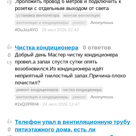
,проложить провод 6 метров и подключить к
👎
розетки с отдельным выходом от света
установка вентилятора
монтаж вентиляции
Anonymous
вентиляция и кондиционеры
ремонт
#DuJozAYO
26 июл 2026
02:42
Чистка кондиционера
0 ответов
👍
0
Добрый день Мастер чистку кондиционера
провел,а запах спустя сутки опять
👎
возобновился.Из кондиционера идёт
неприятный гнилостный запах.Причина-плохо
почистил?
ремонт кондиционеров
чистка кондиционера
Anonymous
вентиляция и кондиционеры
ремонт
#2sQ2PRH4
24 июл 2026
12:47
Телефон упал в вентиляционную трубу
👍
0
пятиэтажного дома, есть ли