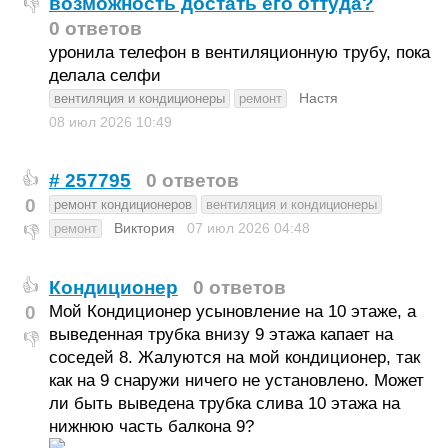
возможность достать его оттуда?
👎
0 ответов
уронила телефон в вентиляционную трубу, пока
делала селфи
Настя
вентиляция и кондиционеры
ремонт
08 июл 2026
10:49
# 257795
0 ответов
👍
0
ремонт кондиционеров
вентиляция и кондиционеры
Виктория
07 июл 2026
04:48
ремонт
👎
Кондиционер
0 ответов
👍
0
Мой Кондиционер усыновление на 10 этаже, а
выведенная трубка внизу 9 этажа капает на
👎
соседей 8. Жалуются на мой кондиционер, так
как на 9 снаружи ничего не установлено. Может
ли быть выведена трубка слива 10 этажа на
нижнюю часть балкона 9?