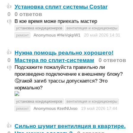
Установка сплит системы Costar
👍
0
0 ответов
В кое время може приехать мастер
👎
установка кондиционеров
вентиляция и кондиционеры
Anonymous #HeVqkpW1
20 май 2026
14:31
ремонт
Нужна помощь реально хорошего!
👍
0
Мастера по сплит-системам
0 ответов
Подскажите пожалуйста правильно ли
👎
произведено подключение к внешнему блоку?
🤔такой загиб трассы допускается? Это
нормально?
установка кондиционеров
вентиляция и кондиционеры
Anonymous #zetNUxso
19 май 2026
17:44
ремонт
Сильно шумит вентиляция в квартире.
👍