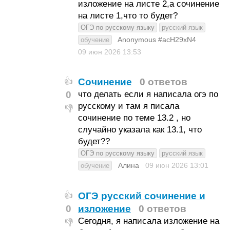
изложение на листе 2,а сочинение
на листе 1,что то будет?
ОГЭ по русскому языку
русский язык
Anonymous #acH29xN4
обучение
09 июн 2026
13:53
Сочинение
0 ответов
👍
0
что делать если я написала огэ по
русскому и там я писала
👎
сочинение по теме 13.2 , но
случайно указала как 13.1, что
будет??
ОГЭ по русскому языку
русский язык
Алина
09 июн 2026
13:01
обучение
ОГЭ русский сочинение и
👍
0
изложение
0 ответов
Сегодня, я написала изложение на
👎