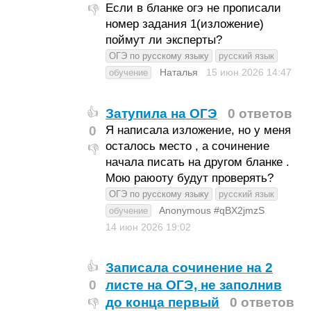
Если в бланке огэ не прописали
👎
номер задания 1(изложение)
поймут ли эксперты?
ОГЭ по русскому языку
русский язык
Наталья
15 июн 2026
14:47
обучение
Затупила на ОГЭ
0 ответов
👍
0
Я написала изложение, но у меня
осталось место , а сочинение
👎
начала писать на другом бланке .
Мою раюоту будут проверять?
ОГЭ по русскому языку
русский язык
Anonymous #qBX2jmzS
обучение
14 июн 2026
19:02
Записала сочинение на 2
👍
0
листе на ОГЭ, не заполнив
до конца первый
0 ответов
👎