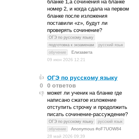
бланке 1,а сочинения на бланке
номер 2, и когда сдала на первом
бланке после изложения
поставили «z», будут ли
проверять сочинение?
ОГЭ по русскому языку
подготовка к экзаменам
русский язык
Елизавета
обучение
09 июн 2026
12:21
ОГЭ по русскому языку
👍
0
0 ответов
может ли ученик на бланке где
👎
написано сжатое изложение
отступить строчку и продолжить
писать сочинение-рассуждение?
ОГЭ по русскому языку
русский язык
Anonymous #oF7UOW84
обучение
28 май 2026
09:39