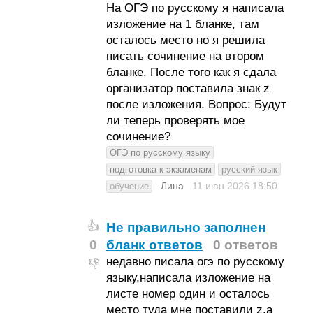
На ОГЭ по русскому я написала
изложение на 1 бланке, там
осталось место но я решила
писать сочинение на втором
бланке. После того как я сдала
организатор поставила знак z
после изложения. Вопрос: Будут
ли теперь проверять мое
сочинение?
ОГЭ по русскому языку
подготовка к экзаменам
русский язык
Лина
11 июн 2026
18:50
обучение
Не правильно заполнен
👍
0
бланк ответов
0 ответов
недавно писала огэ по русскому
👎
языку,написала изложение на
листе номер один и осталось
место туда мне поставили z,а