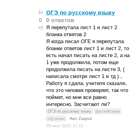
ОГЭ по русскому языку
👍
0
0 ответов
Я перепутала лист 1 и лист 2
👎
бланка ответов 2
Я когда писал ОГЕ я перепутала
бланки ответов лист 1 и лист 2, то
есть начал писать на листе 2, а на
1 уже продолжила, потом еще
продолжила писать на листе 3, (
написала смотри лист 1 и тд ) ,
Работу я сдала, учителя сказали,
что это человек проверяет, так что
поймет, но мне все равно
интересно. Засчитают ли?
ОГЭ по русскому языку
русский язык
Aan Zaqout
обучение
09 июн 2025
21:51