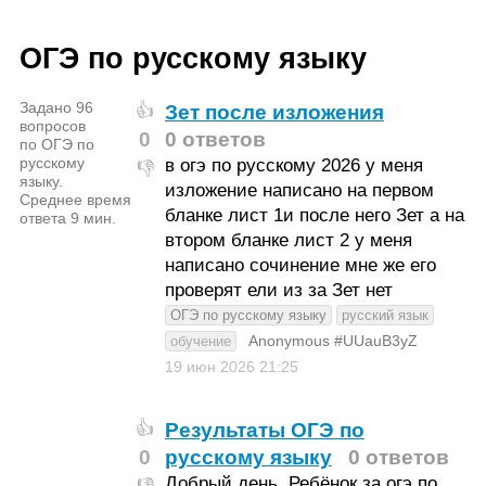
ОГЭ по русскому языку
Задано 96
Зет после изложения
👍
вопросов
0
0 ответов
по ОГЭ по
русскому
в огэ по русскому 2026 у меня
👎
языку.
изложение написано на первом
Среднее время
бланке лист 1и после него Зет а на
ответа 9 мин.
втором бланке лист 2 у меня
написано сочинение мне же его
проверят ели из за Зет нет
ОГЭ по русскому языку
русский язык
Anonymous #UUauB3yZ
обучение
19 июн 2026
21:25
Результаты ОГЭ по
👍
0
русскому языку
0 ответов
Добрый день. Ребёнок за огэ по