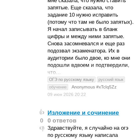
мне сказала, что нужно ставить
запятые. Еще сказала, что
задание 10 нужно исправить
(потому что там не было запятых).
Я начал записывать в бланк
цифры и между ними запятые.
Снова засомневался и еще раз
подозвал экзаменатора. Их в
аудитории было двое, ко мне они
подошли вдвоем и подтвердили,
что…
ОГЭ по русскому языку
русский язык
Anonymous #xTcIq5Zz
обучение
09 июн 2026
20:22
Изложение и сочинение
👍
0
0 ответов
Здравствуйте, я случайно на огэ
👎
по русскому языку написала