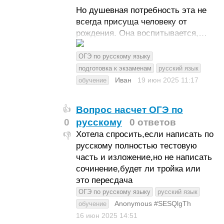
Но душевная потребность эта не
всегда присуща человеку от
рождения. Она воспитывается,…
ОГЭ по русскому языку
подготовка к экзаменам
русский язык
Иван
19 июн 2025
11:17
обучение
Вопрос насчет ОГЭ по
👍
0
русскому
0 ответов
Хотела спросить,если написать по
👎
русскому полностью тестовую
часть и изложение,но не написать
сочинение,будет ли тройка или
это пересдача
ОГЭ по русскому языку
русский язык
Anonymous #SESQlgTh
обучение
16 июн 2025
14:51