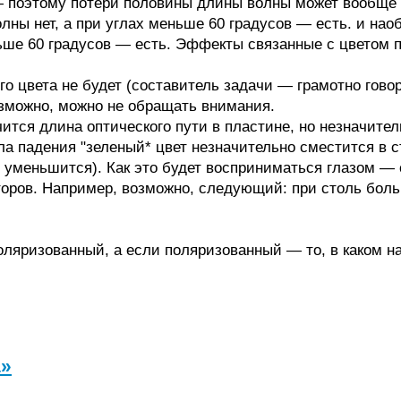
 поэтому потери половины длины волны может вообще н
лны нет, а при углах меньше 60 градусов — есть. и наоб
льше 60 градусов — есть. Эффекты связанные с цветом 
о цвета не будет (составитель задачи — грамотно говор
озможно, можно не обращать внимания.
ся длина оптического пути в пластине, но незначитель
ла падения "зеленый* цвет незначительно сместится в 
е уменьшится). Как это будет восприниматься глазом — 
торов. Например, возможно, следующий: при столь бол
поляризованный, а если поляризованный — то, в каком 
а»