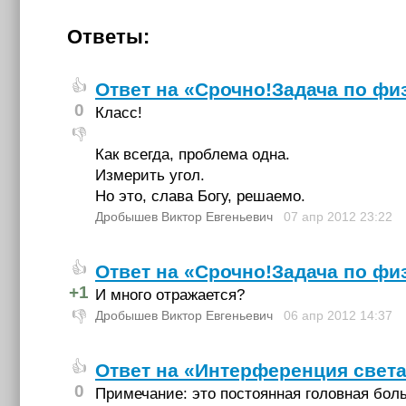
Ответы:
👍
Ответ на «Срочно!Задача по фи
0
Класс!
👎
Как всегда, проблема одна.
Измерить угол.
Но это, слава Богу, решаемо.
Дробышев Виктор Евгеньевич
07 апр 2012
23:22
👍
Ответ на «Срочно!Задача по фи
+1
И много отражается?
👎
Дробышев Виктор Евгеньевич
06 апр 2012
14:37
👍
Ответ на «Интерференция свет
0
Примечание: это постоянная головная боль,