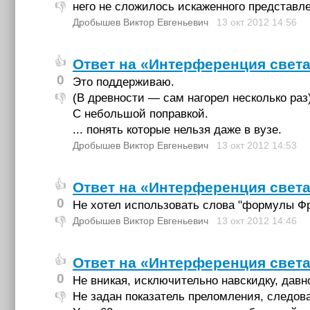
него не сложилось искаженного представле
👎
Дробышев Виктор Евгеньевич
13 окт 2012
14:56
👍
Ответ на «Интерференция свет
0
Это поддерживаю.
(В древности — сам нагорел несколько раз)
👎
С небольшой поправкой.
... понять которые нельзя даже в вузе.
Дробышев Виктор Евгеньевич
13 окт 2012
14:53
👍
Ответ на «Интерференция свет
0
Не хотел использовать слова "формулы Фр
👎
Дробышев Виктор Евгеньевич
13 окт 2012
14:46
👍
Ответ на «Интерференция свет
0
Не вникая, исключительно навскидку, дав
Не задан показатель преломления, следова
👎