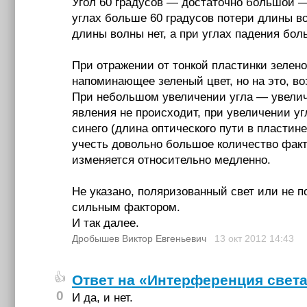
Угол 60 градусов — достаточно большой —
углах больше 60 градусов потери длины во
длины волны нет, а при углах падения бо
При отражении от тонкой пластинки зеленог
напоминающее зеленый цвет, но на это, в
При небольшом увеличении угла — увеличит
явления не происходит, при увеличении уг
синего (длина оптического пути в пластин
учесть довольно большое количество фак
изменяется относительно медленно.
Не указано, поляризованный свет или не 
сильным фактором.
И так далее.
Дробышев Виктор Евгеньевич
13 окт 2012
14:43
👍
Ответ на «Интерференция свет
0
И да, и нет.