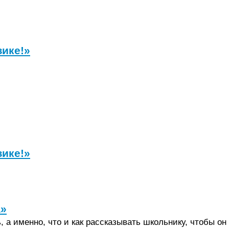
зике!»
зике!»
а»
 а именно, что и как рассказывать школьнику, чтобы он