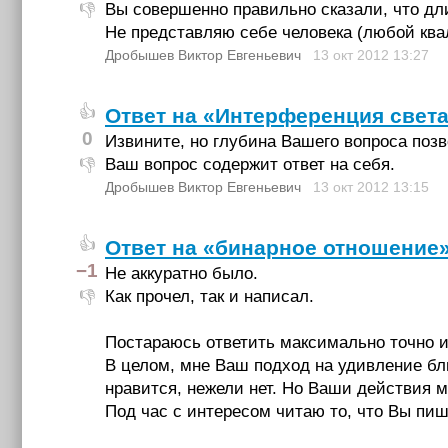
Вы совершенно правильно сказали, что дл
👎
Не представляю себе человека (любой ква
Дробышев Виктор Евгеньевич
13 окт 2012
13:27
👍
Ответ на «Интерференция свет
0
Извините, но глубина Вашего вопроса поз
Ваш вопрос содержит ответ на себя.
👎
Дробышев Виктор Евгеньевич
13 окт 2012
13:15
👍
Ответ на «бинарное отношение
−1
Не аккуратно было.
Как прочел, так и написал.
👎
Постараюсь ответить максимально точно и 
В целом, мне Ваш подход на удивление близ
нравится, нежели нет. Но Ваши действия м
Под час с интересом читаю то, что Вы пиш