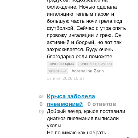
охлаждение. Ночью сделала
ингаляцию теплым паром и
большую часть ночи грела под
футболкой. Сейчас с утра опять
провожу ингаляции и грею. Он
активный и бодрый, но вот так
захрюкивается. Буду очень
благодарна если поможете
лечение крыс
лечение грызунов
Adrenaline Zarin
животные
17 июл 2026
15:57
Крыса заболела
👍
0
пневмонией
0 ответов
Добрый вечер, крысе поставили
👎
диагноз пневмания,выписали
уколы
Не понимаю как набрать