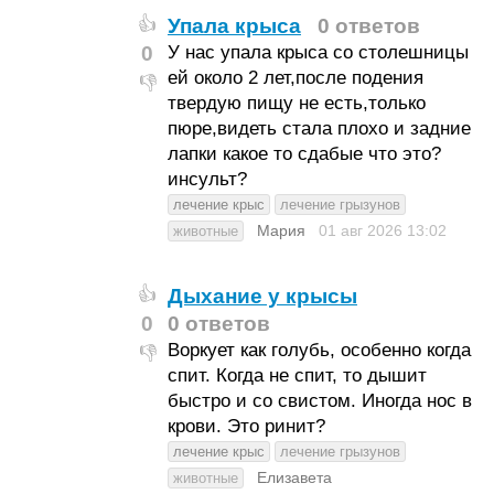
Упала крыса
0 ответов
👍
0
У нас упала крыса со столешницы
ей около 2 лет,после подения
👎
твердую пищу не есть,только
пюре,видеть стала плохо и задние
лапки какое то сдабые что это?
инсульт?
лечение крыс
лечение грызунов
Мария
01 авг 2026
13:02
животные
Дыхание у крысы
👍
0
0 ответов
Воркует как голубь, особенно когда
👎
спит. Когда не спит, то дышит
быстро и со свистом. Иногда нос в
крови. Это ринит?
лечение крыс
лечение грызунов
Елизавета
животные