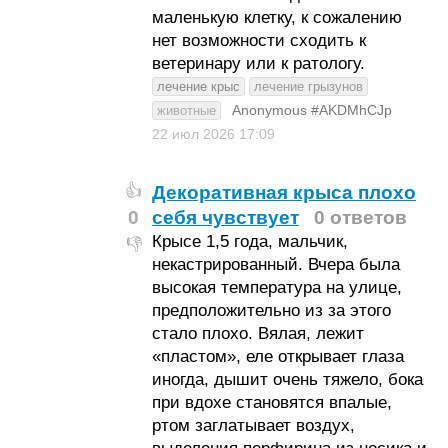
маленькую клетку, к сожалению
нет возможности сходить к
ветеринару или к ратологу.
лечение крыс
лечение грызунов
Anonymous #AKDMhCJp
животные
22 июл 2026
17:09
Декоративная крыса плохо
👍
0
себя чувствует
0 ответов
Крысе 1,5 года, мальчик,
👎
некастрированный. Вчера была
высокая температура на улице,
предположительно из за этого
стало плохо. Вялая, лежит
«пластом», еле открывает глаза
иногда, дышит очень тяжело, бока
при вдохе становятся впалые,
ртом заглатывает воздух,