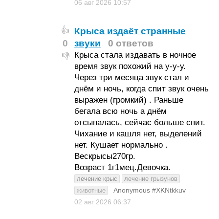
06 авг 2026
10:57
Крыса издаёт странные
👍
0
звуки
0 ответов
Крыса стала издавать в ночное
👎
время звук похожий на у-у-у.
Через три месяца звук стал и
днём и ночь, когда спит звук очень
выражен (громкий) . Раньше
бегала всю ночь а днём
отсыпалась, сейчас больше спит.
Чихание и кашля нет, выделений
нет. Кушает нормально .
Вескрысы270гр.
Возраст 1г1мец.Девочка.
лечение крыс
лечение грызунов
Anonymous #XKNtkkuv
животные
02 авг 2026
06:37