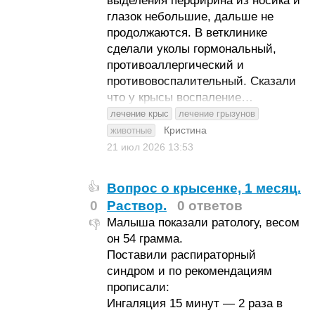
выделения перфирина из носика и
глазок небольшие, дальше не
продолжаются. В ветклинике
сделали уколы гормональный,
противоаллергический и
противовоспалительный. Сказали
что у крысы воспаление…
лечение крыс
лечение грызунов
Кристина
животные
21 июл 2026
13:53
Вопрос о крысенке, 1 месяц.
👍
0
Раствор.
0 ответов
Малыша показали ратологу, весом
👎
он 54 грамма.
Поставили распираторный
синдром и по рекомендациям
прописали:
Ингаляция 15 минут — 2 раза в