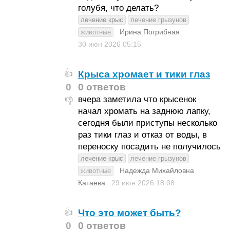
голубя, что делать?
лечение крыс
лечение грызунов
Ирина Погрибная
животные
30 июн 2026
05:15
Крыса хромает и тики глаз
👍
0
0 ответов
вчера заметила что крысенок
👎
начал хромать на заднюю лапку,
сегодня были приступы несколько
раз тики глаз и отказ от воды, в
переноску посадить не получилось
лечение крыс
лечение грызунов
Надежда Михайловна
животные
Катаева
29 июн 2026
18:08
Что это может быть?
👍
0
0 ответов