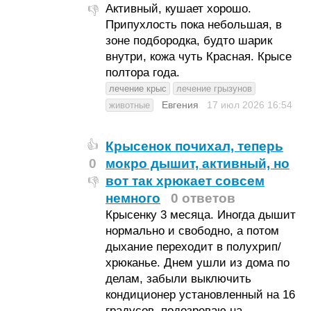
Активный, кушает хорошо.
👎
Припухлость пока небольшая, в
зоне подбородка, будто шарик
внутри, кожа чуть Красная. Крысе
полтора года.
лечение крыс
лечение грызунов
Евгения
17 июл 2026
16:54
животные
Крысенок почихал, теперь
👍
0
мокро дышит, активный, но
вот так хрюкает совсем
👎
немного
0 ответов
Крысенку 3 месяца. Иногда дышит
нормально и свободно, а потом
дыхание переходит в полухрип/
хрюканье. Днем ушли из дома по
делам, забыли выключить
кондиционер установленный на 16
градусов, подозреваю на