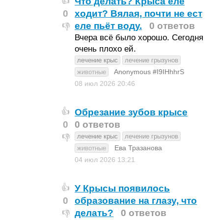
Что делать? Крыса еле
👍
0
ходит? Вялая, почти не ест
еле пьёт воду.
0 ответов
👎
Вчера всё было хорошо. Сегодня
очень плохо ей.
лечение крыс
лечение грызунов
Anonymous #I9IHhhrS
животные
08 июл 2026
20:46
Обрезание зубов крысе
👍
0
0 ответов
лечение крыс
лечение грызунов
👎
Ева Тразанова
животные
04 июл 2026
13:21
У Крысы появилось
👍
0
образование на глазу, что
делать?
0 ответов
👎