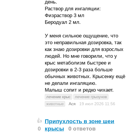
день.
Раствор для ингаляции:
Физраствор 3 мл
Беродуал 2 мл.
У меня сильное ощущение, что
это неправильная дозировка, так
как знаю дозировки для взрослых
людей. Но мне говорили, что у
крыс метаболизм быстрее и
дозировки в 2-3 раза больше
обычных животных. Крысенку ещё
не делали ингаляцию.
Малыш сопит и редко чихает.
лечение крыс
лечение грызунов
Ася
19 июл 2026
11:56
животные
Припухлость в зоне шеи
👍
0
крысы
0 ответов