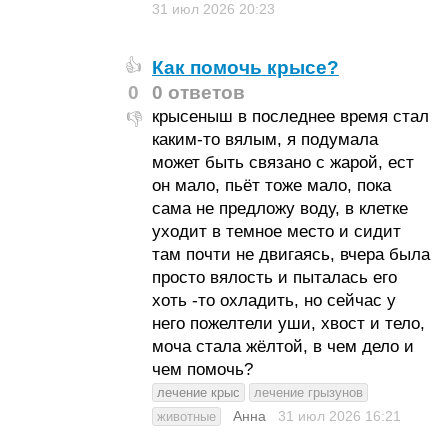
31 июл 2026
20:23
Как помочь крысе?
👍
0
0 ответов
крысеныш в последнее время стал
👎
каким-то вялым, я подумала
может быть связано с жарой, ест
он мало, пьёт тоже мало, пока
сама не предложу воду, в клетке
уходит в темное место и сидит
там почти не двигаясь, вчера была
просто вялость и пыталась его
хоть -то охладить, но сейчас у
него пожелтели уши, хвост и тело,
моча стала жёлтой, в чем дело и
чем помочь?
лечение крыс
лечение грызунов
Анна
31 июл 2026
16:21
животные