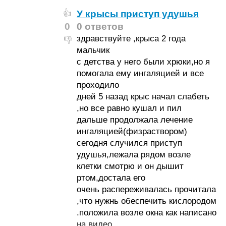
У крысы приступ удушья
👍
0
0 ответов
здравствуйте ,крыса 2 года
👎
мальчик
с детства у него были хрюки,но я
помогала ему ингаляцией и все
проходило
дней 5 назад крыс начал слабеть
,но все равно кушал и пил
дальше продолжала лечение
ингаляцией(физраствором)
сегодня случился приступ
удушья,лежала рядом возле
клетки смотрю и он дышит
ртом,достала его
очень распереживалась прочитала
,что нужнь обеспечить кислородом
.положила возле окна как написано
на видео