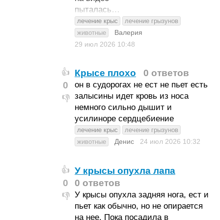
пыталась…
лечение крыс
лечение грызунов
Валерия
животные
29 июл 2026
10:48
Крысе плохо
0 ответов
👍
0
он в судорогах не ест не пьет есть
залысины идет кровь из носа
👎
немного сильно дышит и
усилиноре сердцебиение
лечение крыс
лечение грызунов
Денис
24 июл 2026
10:32
животные
У крысы опухла лапа
👍
0
0 ответов
У крысы опухла задняя нога, ест и
👎
пьет как обычно, но не опирается
на нее. Пока посадила в