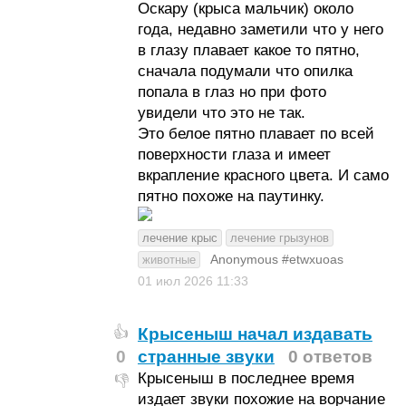
Оскару (крыса мальчик) около
года, недавно заметили что у него
в глазу плавает какое то пятно,
сначала подумали что опилка
попала в глаз но при фото
увидели что это не так.
Это белое пятно плавает по всей
поверхности глаза и имеет
вкрапление красного цвета. И само
пятно похоже на паутинку.
лечение крыс
лечение грызунов
Anonymous #etwxuoas
животные
01 июл 2026
11:33
Крысеныш начал издавать
👍
0
странные звуки
0 ответов
Крысеныш в последнее время
👎
издает звуки похожие на ворчание