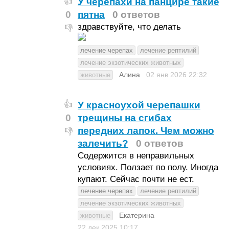
У черепахи на панцире такие
👍
0
пятна
0 ответов
здравствуйте, что делать
👎
лечение черепах
лечение рептилий
лечение экзотических животных
Алина
02 янв 2026
22:32
животные
У красноухой черепашки
👍
0
трещины на сгибах
передних лапок. Чем можно
👎
залечить?
0 ответов
Содержится в неправильных
условиях. Ползает по полу. Иногда
купают. Сейчас почти не ест.
лечение черепах
лечение рептилий
лечение экзотических животных
Екатерина
животные
22 дек 2025
10:17