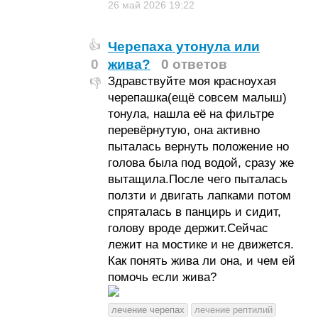
26 май 2026
19:22
Черепаха утонула или
👍
0
жива?
0 ответов
Здравствуйте моя красноухая
👎
черепашка(ещё совсем малыш)
тонула, нашла её на фильтре
перевёрнутую, она активно
пыталась вернуть положение но
голова была под водой, сразу же
вытащила.После чего пыталась
ползти и двигать лапками потом
спряталась в панцирь и сидит,
голову вроде держит.Сейчас
лежит на мостике и не движется.
Как понять жива ли она, и чем ей
помочь если жива?
лечение черепах
лечение рептилий