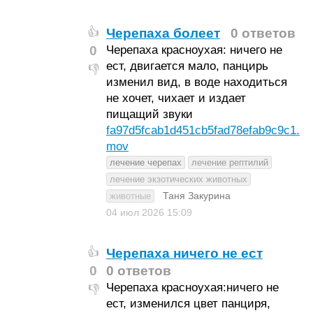
Черепаха болеет
0 ответов
👍
0
Черепаха красноухая: ничего не
ест, двигается мало, панцирь
👎
изменил вид, в воде находиться
не хочет, чихает и издает
пищащий звуки
fa97d5fcab1d451cb5fad78efab9c9c1.
mov
лечение черепах
лечение рептилий
лечение экзотических животных
Таня Закурина
животные
04 июл 2026
15:09
Черепаха ничего не ест
👍
0
0 ответов
Черепаха красноухая:ничего не
👎
ест, изменился цвет панциря,