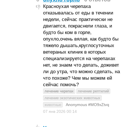
Красноухая черепаха
👎
отказывалась от еды в течении
недели, сейчас практически не
двигается, покраснели глаза, и
будто бы ком в горле,
опухло,очень вялая, как будто бы
тяжело дышать,круглосуточных
ветераных клиник в которых
специализируется на черепахах
нет, не знаем что делать, доживет
ли до утра, что можно сделать, на
что похоже? Чем мы можем ей
сейчас помочь?
лечение черепах
лечение рептилий
лечение экзотических животных
Anonymous #MO9xZtvq
животные
07 янв 2026
00:14