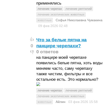
применялись
лечение черепах
лечение рептилий
лечение экзотических животных
Софья Николаевна Чумакина
животные
09 фев 2026
02:48
Что за белые пятна на
👍
0
панцире черепахи?
0 ответов
👎
на панцире моей черепахе
появились белые пятна, хоть воды
меняем часто, саму черепаху
также чистим, фильтры и все
остальное есть. Это нормально?
лечение черепах
лечение рептилий
лечение экзотических животных
Айлин
03 фев 2026
15:58
животные