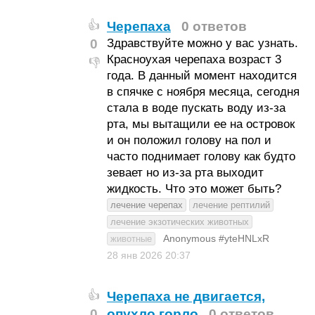
Черепаха
0 ответов
👍
0
Здравствуйте можно у вас узнать.
Красноухая черепаха возраст 3
👎
года. В данный момент находится
в спячке с ноября месяца, сегодня
стала в воде пускать воду из-за
рта, мы вытащили ее на островок
и он положил голову на пол и
часто поднимает голову как будто
зевает но из-за рта выходит
жидкость. Что это может быть?
лечение черепах
лечение рептилий
лечение экзотических животных
Anonymous #yteHNLxR
животные
28 янв 2026
20:37
Черепаха не двигается,
👍
0
опухло горло
0 ответов