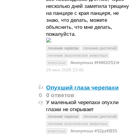
несколько дней заметила трещину
на панцире с края панциря, не
знаю, что делать, можете
объяснить, что мне делать,
пожалуйста.
лечение черепах
лечение рептилий
лечение экзотических животных
Anonymous #HWGOS1Vr
животные
29 июн 2026
23:40
Опухший глаза черепахи
👍
0
0 ответов
У маленькой черепахи опухли
👎
глазки не открывает
лечение черепах
лечение рептилий
лечение экзотических животных
Anonymous #S2pzKB3S
животные