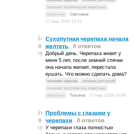
лечение экзотических животных
Светлана
животные
17 мар 2026
22:51
Сухопутная черепаха начала
👍
0
желтеть
0 ответов
Добрый день. Черепаха живет у
👎
меня 5 лет, после зимней спячки
она начала желает, перестала
кушать. Что можно сделать дома?
лечение черепах
лечение рептилий
лечение экзотических животных
Татьяна
17 мар 2026
14:06
животные
Проблемы с глазами у
👍
0
черепахи
0 ответов
У черепахи глаза полностью
👎