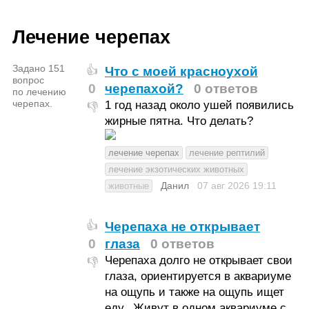
Лечение черепах
Задано 151
Что с моей красноухой
👍
вопрос
0
черепахой?
0 ответов
по лечению
черепах.
1 год назад около ушей появились
👎
жирные пятна. Что делать?
лечение черепах
лечение рептилий
лечение экзотических животных
Данил
07 авг 2026
19:11
животные
Черепаха не открывает
👍
0
глаза
0 ответов
Черепаха долго не открывает свои
👎
глаза, ориентируется в аквариуме
на ощупь и также на ощупь ищет
еду.. Живут в одном аквариуме с