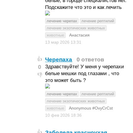
белые, в городе специалистов нет.
Подскажите что это и как лечить
лечение черепах
лечение рептилий
лечение экзотических животных
Анастасия
животные
13 мар 2026
13:31
Черепаха
0 ответов
👍
0
Здравствуйте! У меня у черепахи
белые мешки под глазами , что
👎
это может быть ?
лечение черепах
лечение рептилий
лечение экзотических животных
Anonymous #OvyCrCst
животные
10 фев 2026
18:36
Заболела красноухая
👍