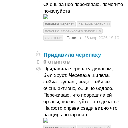
Очень за неё переживаю, помогите
пожалуйста
лечение черепах
лечение рептилий
лечение экзотических животных
Полина
28 мар 2026
19:10
животные
Придавила черепаху
👍
0
0 ответов
Придавила черепаху диваном,
👎
был хруст. Черепаха шипела,
сейчас кушает, ведет себя не
очень активно, обычно бодрее.
Переживаю, что повредила ей
органы, посоветуйте, что делать?
На фото справа сзади видно что
панцирь поцарапан
лечение черепах
лечение рептилий