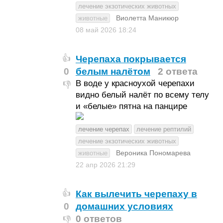
лечение экзотических животных
Виолетта Маникюр
животные
08 май 2026
18:24
Черепаха покрывается
👍
0
белым налётом
2 ответа
В воде у красноухой черепахи
👎
видно белый налёт по всему телу
и «белые» пятна на панцире
лечение черепах
лечение рептилий
лечение экзотических животных
Вероника Пономарева
животные
22 апр 2026
21:29
Как вылечить черепаху в
👍
0
домашних условиях
0 ответов
👎