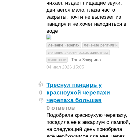
чихает, издает пищащие звуки,
двигается мало, глаза часто
закрыты, почти не вылезает из
панциря и не хочет находиться в
воде
лечение черепах
лечение рептилий
лечение экзотических животных
Таня Закурина
животные
04 июл 2026
15:05
Треснул панцирь у
👍
0
красноухой черепахи
черепаха большая
👎
0 ответов
Подобрала красноухую черепаху,
посадила ее в аквариум с лампой,
на следующий день приобрела
всё необходимое для нее, через