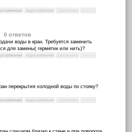
доснабжения
водоснабжение
сантехника
ремонт
0 ответов
одачи воды в кран. Требуется заменить
ется для замены( герметик или нить)?
доснабжения
водоснабжение
сантехника
ремонт
кран перекрытия холодной воды по стояку?
доснабжения
водоснабжение
сантехника
ремонт
кран слишком близко к стене и при повороте