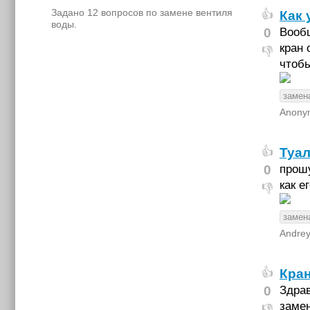
Задано 12 вопросов по замене вентиля
Как 
👍
воды.
0
Вообщ
кран 
👎
чтобы
замен
Anony
Туал
👍
0
прошу
как е
👎
замен
Andre
Кран
👍
0
Здрав
замен
👎