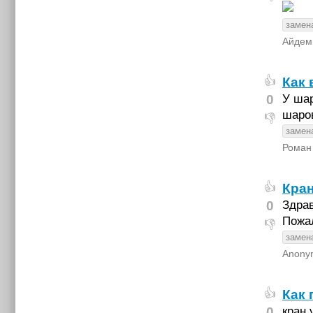
замен
Айдем
Как 
👍
0
У шар
шаров
👎
замен
Роман
Кра
👍
0
Здрав
Пожа
👎
замен
Anony
Как 
👍
0
кран 