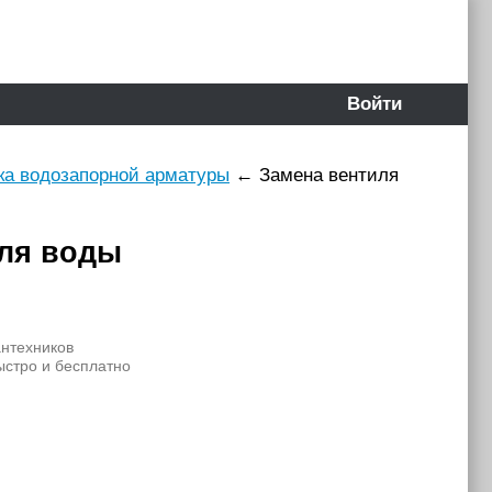
Войти
ка водозапорной арматуры
←
Замена вентиля
иля воды
антехников
ыстро и бесплатно