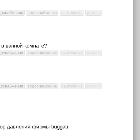
доснабжения
водоснабжение
сантехника
ремонт
 в ванной комнате?
доснабжения
водоснабжение
сантехника
ремонт
доснабжения
водоснабжение
сантехника
ремонт
тор давления фирмы buggati