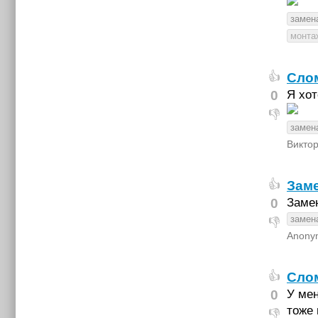
замен
монта
Слом
👍
0
Я хот
👎
замен
Виктор
Заме
👍
0
Замен
замен
👎
Anony
Слом
👍
0
У мен
тоже 
👎