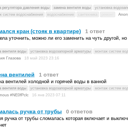
а регулятора давления воды
замена вентиля воды
установка водоза
Anon
ж систем водоснабжения
водоснабжение
сантехника
ремонт
ался кран (стояк в квартире)
1 ответ
ела уточнить, можно ли его заменить на чуть другой, но
а вентиля воды
установка водозапорной арматуры
монтаж систем во
ия Глазова
18 май 2023
23:16
на вентилей
1 ответ
а вентилей холодной и горячей воды в ванной
а вентиля воды
установка водозапорной арматуры
монтаж систем во
mous #NE0fPclc
16 янв 2023
07:11
алась ручка от трубы
0 ответов
я ручка от трубы сломалась которая включает и выключ
нет