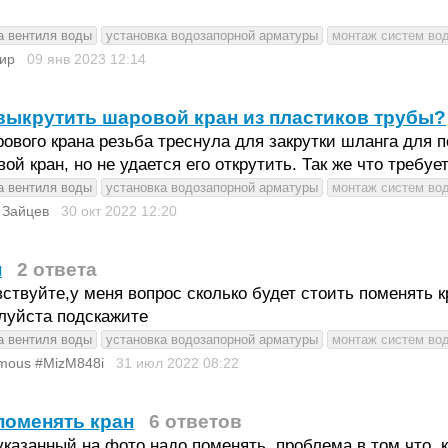
а вентиля воды
установка водозапорной арматуры
монтаж систем во
ир
09 янв 2023
12:14
выкрутить шаровой кран из пластиков трубы?
ового крана резьба треснула для закрутки шланга для п
ой кран, но не удается его открутить. Так же что требу
а вентиля воды
установка водозапорной арматуры
монтаж систем во
 Зайцев
30 окт 2022
12:20
н
2 ответа
ствуйте,у меня вопрос сколько будет стоить поменять 
луйста подскажите
а вентиля воды
установка водозапорной арматуры
монтаж систем во
mous #MizM848i
31 июл 2022
08:22
поменять кран
6 ответов
указанный на фото надо поменять, проблема в том что ,