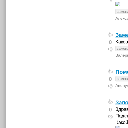
замен
Алекс
Заме
👍
0
Каков
замен
👎
Валер
Поме
👍
0
замен
Anony
👎
Зап
👍
0
Здра
Подск
👎
Какой