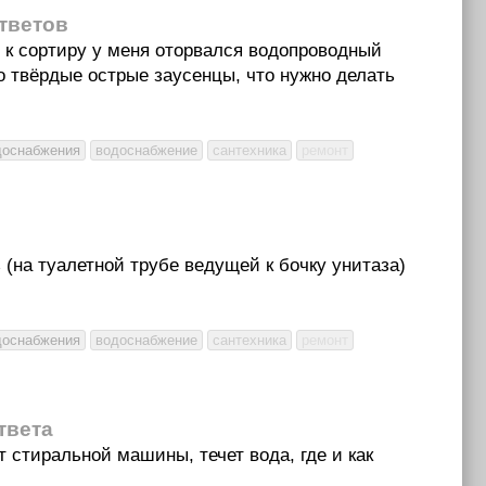
ответов
 к сортиру у меня оторвался водопроводный
ко твёрдые острые заусенцы, что нужно делать
доснабжения
водоснабжение
сантехника
ремонт
ь (на туалетной трубе ведущей к бочку унитаза)
доснабжения
водоснабжение
сантехника
ремонт
твета
 стиральной машины, течет вода, где и как