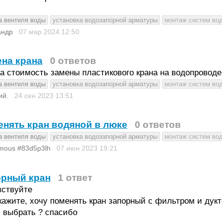
а вентиля воды
установка водозапорной арматуры
монтаж систем во
андр
07 мар 2024
12:50
на крана
0 ответов
а стоимость замены пластикового крана на водопроводе
а вентиля воды
установка водозапорной арматуры
монтаж систем во
ий.
24 сен 2023
13:51
нять кран водяной в люке
0 ответов
а вентиля воды
установка водозапорной арматуры
монтаж систем во
mous #83d5p3lh
07 июн 2023
19:21
орный кран
1 ответ
вствуйте
ажите, хочу поменять кран запорный с фильтром и дук
 выбрать ? спасибо