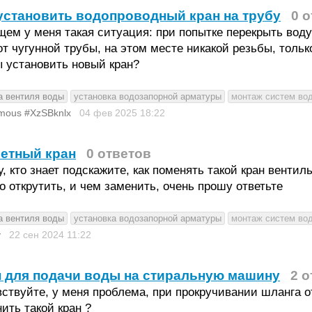
установить водопроводный кран на трубу
0 
ем у меня такая ситуация: при попытке перекрыть воду
от чугунной трубы, на этом месте никакой резьбы, толь
 установить новый кран?
а вентиля воды
установка водозапорной арматуры
монтаж систем во
mous #XzSBknlx
04 фев 2025
18:22
етный кран
0 ответов
, кто знает подскажите, как поменять такой кран вентил
го открутить, и чем заменить, очень прошу ответьте
а вентиля воды
установка водозапорной арматуры
монтаж систем во
y
22 сен 2024
11:22
 для подачи воды на стиральную машину
2 о
ствуйте, у меня проблема, при прокручивании шланга от
ить такой кран ?