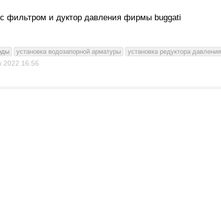
 с фильтром и дуктор давления фирмы buggati
оды
установка водозапорной арматуры
установка редуктора давлени
к 2022
16:56