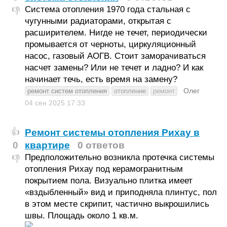
Система отопления 1970 года стальная с
👎
чугунными радиаторами, открытая с
расширителем. Нигде не течет, периодически
промывается от черноты, циркуляционный
насос, газовый АОГВ. Стоит заморачиваться
насчет замены? Или не течет и ладно? И как
начинает течь, есть время на замену?
Олег
ремонт систем отопления
отопление
ремонт
04 сен 2025
17:33
Ремонт системы отопления Рихау в
👍
0
квартире
0 ответов
Предположительно возникла протечка системы
👎
отопления Рихау под керамогранитным
покрытием пола. Визуально плитка имеет
«вздыбленный» вид и приподняла плинтус, пол
в этом месте скрипит, частично выкрошились
швы. Площадь около 1 кв.м.