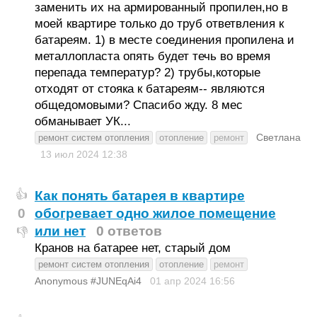
заменить их на армированный пропилен,но в
моей квартире только до труб ответвления к
батареям. 1) в месте соединения пропилена и
металлопласта опять будет течь во время
перепада температур? 2) трубы,которые
отходят от стояка к батареям-- являются
общедомовыми? Спасибо жду. 8 мес
обманывает УК...
Светлана
ремонт систем отопления
отопление
ремонт
13 июл 2024
12:38
Как понять батарея в квартире
👍
0
обогревает одно жилое помещение
или нет
0 ответов
👎
Кранов на батарее нет, старый дом
ремонт систем отопления
отопление
ремонт
Anonymous #JUNEqAi4
01 апр 2024
16:56