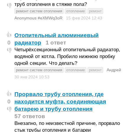
труб отопления в стяжке пола?
👎
ремонт систем отопления
отопление
ремонт
Anonymous #eXMWq3oR
15 фев 2024
12:43
Отопительный алюминиевый
👍
0
радиатор
1 ответ
Четырёхсекционный отопительный радиатор,
👎
водяной от котла. Пробило нижнюю пробку
одной секции. Что делать?
Андрей
ремонт систем отопления
отопление
ремонт
30 янв 2024
10:53
Прорвало трубу отопления, где
👍
0
находится муфта, соединяющая
батарею и трубу отопления
👎
57 ответов
Внезапно, по неизвестной причине, прорвало
стык трубы отопления и батареи