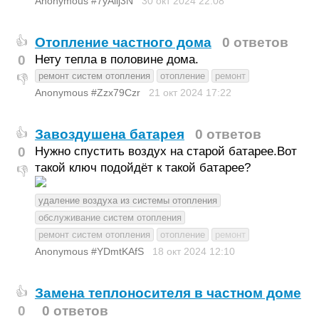
Anonymous #7yAilj3N
30 окт 2024
22:08
Отопление частного дома
0 ответов
👍
0
Нету тепла в половине дома.
ремонт систем отопления
отопление
ремонт
👎
Anonymous #Zzx79Czr
21 окт 2024
17:22
Завоздушена батарея
0 ответов
👍
0
Нужно спустить воздух на старой батарее.Вот
такой ключ подойдёт к такой батарее?
👎
удаление воздуха из системы отопления
обслуживание систем отопления
ремонт систем отопления
отопление
ремонт
Anonymous #YDmtKAfS
18 окт 2024
12:10
Замена теплоносителя в частном доме
👍
0
0 ответов