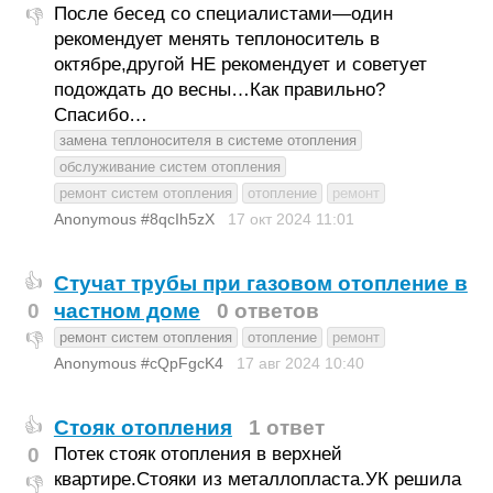
После бесед со специалистами—один
👎
рекомендует менять теплоноситель в
октябре,другой НЕ рекомендует и советует
подождать до весны…Как правильно?
Спасибо…
замена теплоносителя в системе отопления
обслуживание систем отопления
ремонт систем отопления
отопление
ремонт
Anonymous #8qcIh5zX
17 окт 2024
11:01
Стучат трубы при газовом отопление в
👍
0
частном доме
0 ответов
ремонт систем отопления
отопление
ремонт
👎
Anonymous #cQpFgcK4
17 авг 2024
10:40
Стояк отопления
1 ответ
👍
0
Потек стояк отопления в верхней
квартире.Стояки из металлопласта.УК решила
👎