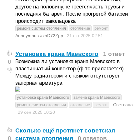
другое на половину.не греетсячасть трубы и
последняя батарея. После прогретой батареи
происходит закольцовка
ремонт систем отопления
отопление
ремонт
Anonymous #xaD72Zpp
21 окт 2025
02:51
Установка крана Маевского
1 ответ
👍
0
Возможна ли установка крана Маевского в
пластинчатый конвектор (ф то прилагается).
👎
Между радиатором и стояком отсутствует
запорная арматура
установка крана Маевского
замена крана Маевского
Светлана
ремонт систем отопления
отопление
ремонт
29 сен 2025
10:20
Сколько ещё протянет советская
👍
0
система отопления
0 ответов