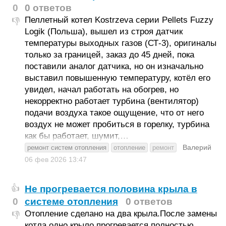
0
0 ответов
Пеллетный котел Kostrzeva серии Pellets Fuzzy
👎
Logik (Польша), вышел из строя датчик
температуры выходных газов (СТ-3), оригиналы
только за границей, заказ до 45 дней, пока
поставили аналог датчика, но он изначально
выставил повышенную температуру, котёл его
увидел, начал работать на обогрев, но
некорректно работает турбина (вентилятор)
подачи воздуха такое ощущение, что от него
воздух не может пробиться в горелку, турбина
как бы работает, шумит,…
Валерий
ремонт систем отопления
отопление
ремонт
06 фев 2026
13:47
Не прогревается половина крыла в
👍
0
системе отопления
0 ответов
Отопление сделано на два крыла.После замены
👎
котла одно крыло прогревается полностью,