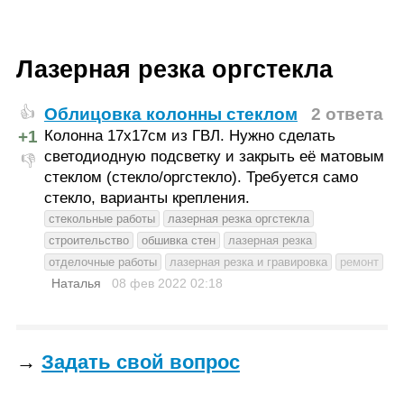
Лазерная резка оргстекла
Облицовка колонны стеклом
2 ответа
👍
+1
Колонна 17х17см из ГВЛ. Нужно сделать
светодиодную подсветку и закрыть её матовым
👎
стеклом (стекло/оргстекло). Требуется само
стекло, варианты крепления.
стекольные работы
лазерная резка оргстекла
строительство
обшивка стен
лазерная резка
отделочные работы
лазерная резка и гравировка
ремонт
Наталья
08 фев 2022
02:18
→
Задать свой вопрос