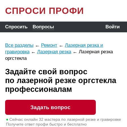
СПРОСИ ПРОФИ
Спросить
Вопросы
Войти
Все разделы
←
Ремонт
←
Лазерная резка и
гравировка
←
Лазерная резка
←
Лазерная резка
оргстекла
Задайте свой вопрос
по лазерной резке оргстекла
профессионалам
Задать вопрос
●
Сейчас онлайн
32
мастера по лазерной резке и гравировке
Получите ответ профи быстро и бесплатно