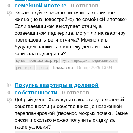
0
семейной ипотеке
0 ответов
Здравствуйте, можно ли купить вторичное
👎
жилье (не в новостройке) по семейной ипотеке?
Если заемщиком выступает отчим, а
созаемщиком падчерица, могут ли на квартиру
претендовать дети отчима? Можно ли в
будущем вложить в ипотеку деньги с мат
капитала падчерицы?
купля-продажа квартир
купля-продажа недвижимости
Елизавета
15 апр 2026
13:04
риелторы
право
Покупка квартиры в долевой
👍
0
собственности
0 ответов
Добрый день. Хочу купить квартиру в долевой
👎
собственности (3 собственника )с незаконной
перепланировкой (перенос мокрых точек). Какие
риски и сколько можно получить скидку за
такие условия?