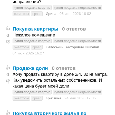
исправлении?
купля-продажа квартир
купля-продажа недвижимости
Ирина
06 июн 2026
16:02
риелторы
право
Покупка квартиры
0 ответов
👍
0
Нежилое помещение
купля-продажа квартир
купля-продажа недвижимости
👎
Савоськин Викторович Николай
риелторы
право
04 июн 2026
16:27
Продажа доли
0 ответов
👍
0
Хочу продать квартиру в доле 2/4, 32 кв метра.
Как уведомить остальных собственников. И
👎
какая цена будет моей доли
купля-продажа квартир
купля-продажа недвижимости
Кристина
24 май 2026
12:05
риелторы
право
Покупка вторичного жилья по
👍