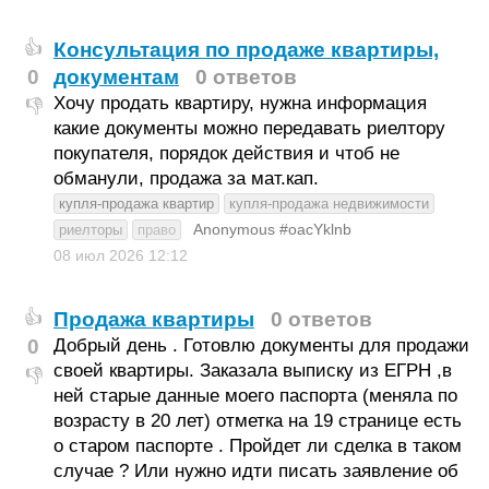
Консультация по продаже квартиры,
👍
0
документам
0 ответов
Хочу продать квартиру, нужна информация
👎
какие документы можно передавать риелтору
покупателя, порядок действия и чтоб не
обманули, продажа за мат.кап.
купля-продажа квартир
купля-продажа недвижимости
Anonymous #oacYklnb
риелторы
право
08 июл 2026
12:12
Продажа квартиры
0 ответов
👍
0
Добрый день . Готовлю документы для продажи
своей квартиры. Заказала выписку из ЕГРН ,в
👎
ней старые данные моего паспорта (меняла по
возрасту в 20 лет) отметка на 19 странице есть
о старом паспорте . Пройдет ли сделка в таком
случае ? Или нужно идти писать заявление об