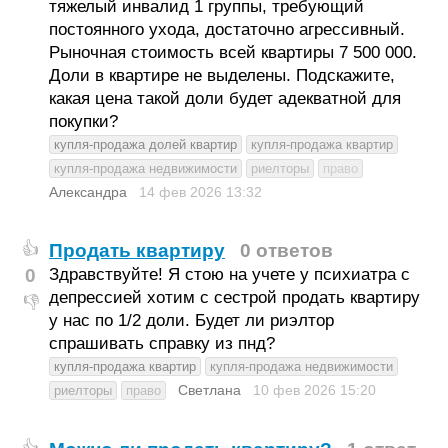
тяжелый инвалид 1 группы, требующий
постоянного ухода, достаточно агрессивный.
Рыночная стоимость всей квартиры 7 500 000.
Доли в квартире не выделены. Подскажите,
какая цена такой доли будет адекватной для
покупки?
купля-продажа долей квартир
купля-продажа квартир
купля-продажа недвижимости
риелторы
право
Александра
14 фев 2026
13:32
Продать квартиру
0 ответов
👍
0
Здравствуйте! Я стою на учете у психиатра с
депрессией хотим с сестрой продать квартиру
👎
у нас по 1/2 доли. Будет ли риэлтор
спрашивать справку из пнд?
купля-продажа квартир
купля-продажа недвижимости
Светлана
10 фев 2026
15:20
риелторы
право