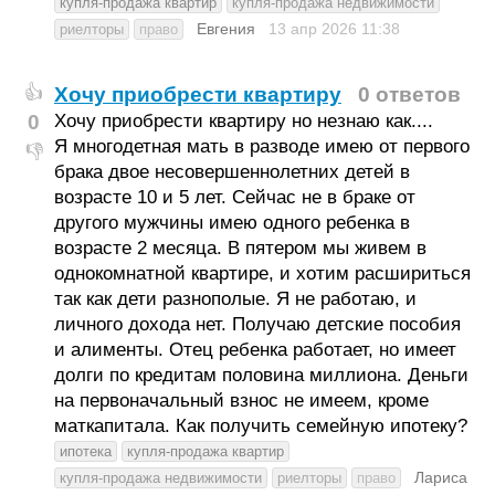
купля-продажа квартир
купля-продажа недвижимости
Евгения
13 апр 2026
11:38
риелторы
право
Хочу приобрести квартиру
0 ответов
👍
0
Хочу приобрести квартиру но незнаю как....
Я многодетная мать в разводе имею от первого
👎
брака двое несовершеннолетних детей в
возрасте 10 и 5 лет. Сейчас не в браке от
другого мужчины имею одного ребенка в
возрасте 2 месяца. В пятером мы живем в
однокомнатной квартире, и хотим расшириться
так как дети разнополые. Я не работаю, и
личного дохода нет. Получаю детские пособия
и алименты. Отец ребенка работает, но имеет
долги по кредитам половина миллиона. Деньги
на первоначальный взнос не имеем, кроме
маткапитала. Как получить семейную ипотеку?
ипотека
купля-продажа квартир
Лариса
купля-продажа недвижимости
риелторы
право