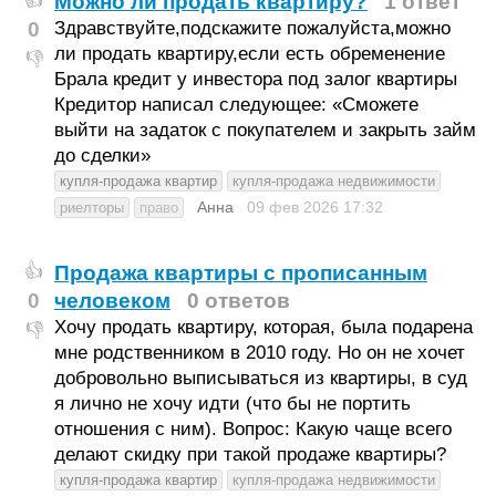
Можно ли продать квартиру?
1 ответ
👍
0
Здравствуйте,подскажите пожалуйста,можно
ли продать квартиру,если есть обременение
👎
Брала кредит у инвестора под залог квартиры
Кредитор написал следующее: «Сможете
выйти на задаток с покупателем и закрыть займ
до сделки»
купля-продажа квартир
купля-продажа недвижимости
Анна
09 фев 2026
17:32
риелторы
право
Продажа квартиры с прописанным
👍
0
человеком
0 ответов
Хочу продать квартиру, которая, была подарена
👎
мне родственником в 2010 году. Но он не хочет
добровольно выписываться из квартиры, в суд
я лично не хочу идти (что бы не портить
отношения с ним). Вопрос: Какую чаще всего
делают скидку при такой продаже квартиры?
купля-продажа квартир
купля-продажа недвижимости