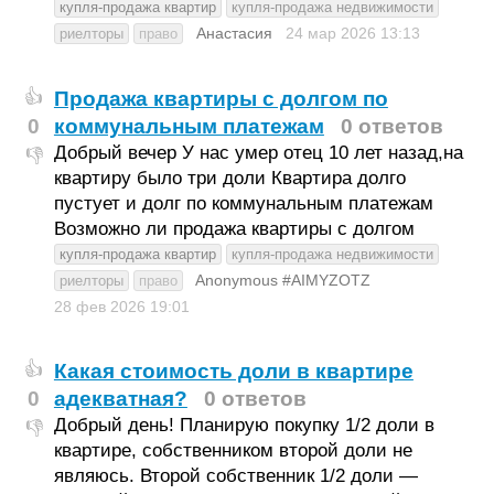
купля-продажа квартир
купля-продажа недвижимости
Анастасия
24 мар 2026
13:13
риелторы
право
Продажа квартиры с долгом по
👍
0
коммунальным платежам
0 ответов
Добрый вечер У нас умер отец 10 лет назад,на
👎
квартиру было три доли Квартира долго
пустует и долг по коммунальным платежам
Возможно ли продажа квартиры с долгом
купля-продажа квартир
купля-продажа недвижимости
Anonymous #AIMYZOTZ
риелторы
право
28 фев 2026
19:01
Какая стоимость доли в квартире
👍
0
адекватная?
0 ответов
Добрый день! Планирую покупку 1/2 доли в
👎
квартире, собственником второй доли не
являюсь. Второй собственник 1/2 доли —