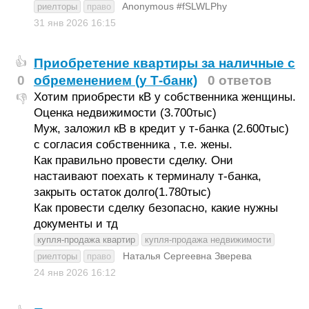
Anonymous #fSLWLPhy
риелторы
право
31 янв 2026
16:15
Приобретение квартиры за наличные с
👍
0
обременением (у Т-банк)
0 ответов
Хотим приобрести кВ у собственника женщины.
👎
Оценка недвижимости (3.700тыс)
Муж, заложил кВ в кредит у т-банка (2.600тыс)
с согласия собственника , т.е. жены.
Как правильно провести сделку. Они
настаивают поехать к терминалу т-банка,
закрыть остаток долго(1.780тыс)
Как провести сделку безопасно, какие нужны
документы и тд
купля-продажа квартир
купля-продажа недвижимости
Наталья Сергеевна Зверева
риелторы
право
24 янв 2026
16:12