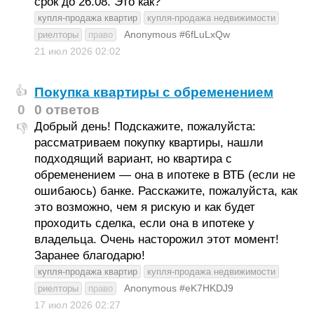
срок до 26.08. Это как?
купля-продажа квартир
купля-продажа недвижимости
Anonymous #6fLuLxQw
риелторы
право
21 июл 2026
02:02
Покупка квартиры с обременением
👍
0
0 ответов
Добрый день! Подскажите, пожалуйста:
👎
рассматриваем покупку квартиры, нашли
подходящий вариант, но квартира с
обременением — она в ипотеке в ВТБ (если не
ошибаюсь) банке. Расскажите, пожалуйста, как
это возможно, чем я рискую и как будет
проходить сделка, если она в ипотеке у
владельца. Очень насторожил этот момент!
Заранее благодарю!
купля-продажа квартир
купля-продажа недвижимости
Anonymous #eK7HKDJ9
риелторы
право
17 июл 2026
02:27