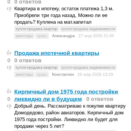
0
0 ответов
Квартира в ипотеку, остаток платежа 1,3 м.
👎
Приобрели три года назад. Можно ли ее
продать? Куплена на мат.капитал
купля-продажа квартир
купля-продажа недвижимости
Александра
27 мар 2026
21:05
риелторы
право
Продажа ипотечной квартиры
👍
0
0 ответов
купля-продажа квартир
купля-продажа недвижимости
👎
Константин
26 мар 2026
13:29
риелторы
право
Кирпичный дом 1975 года постройки
👍
0
ликвидно ли в будущем
0 ответов
Добрый день. Рассматриваю к покупке квартиру
👎
Домодедово, район авиаторов. Кирпичный дом
1975 года постройки. Ликвидно ли будет для
продажи через 5 лет?