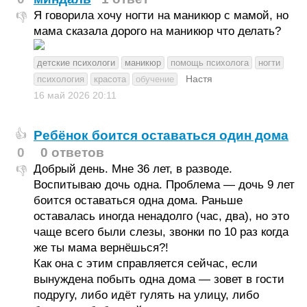
Я говорила хочу ногти на маникюр с мамой, но
👎
мама сказала дорого на маникюр что делать?
детские психологи
маникюр
помощь психолога
ногти
Настя
психология
красота
обучение
16 май 2026
20:11
Ребёнок боится оставаться один дома
👍
0
0 ответов
Добрый день. Мне 36 лет, в разводе.
👎
Воспитываю дочь одна. Проблема — дочь 9 лет
боится оставаться одна дома. Раньше
оставалась иногда ненадолго (час, два), но это
чаще всего были слезы, звонки по 10 раз когда
же ты мама вернёшься?!
Как она с этим справляется сейчас, если
вынуждена побыть одна дома — зовет в гости
подругу, либо идёт гулять на улицу, либо