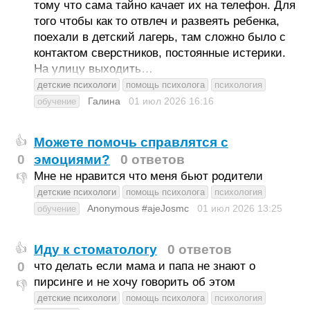
тому что сама тайно качает их на телефон. Для
того чтобы как то отвлеч и развеять ребенка,
поехали в детский лагерь, там сложно было с
контактом сверстников, постоянные истерики.
На улицу выходить…
детские психологи
помощь психолога
психология
Галина
01 июл 2026
16:16
обучение
Можете помочь справлятся с
👍
0
эмоциями?
0 ответов
Мне не нравится что меня бьют родители
👎
детские психологи
помощь психолога
психология
Anonymous #ajeJosmc
01 июл 2026
13:25
обучение
Иду к стоматологу
0 ответов
👍
0
что делать если мама и папа не знают о
пирсинге и не хочу говорить об этом
👎
детские психологи
помощь психолога
психология