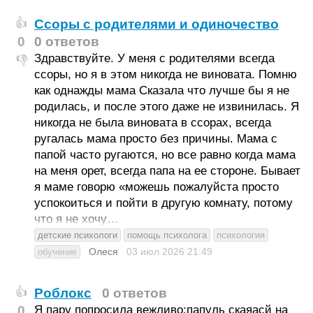
Ссоры с родителями и одиночество
👍
0
0 ответов
Здравствуйте. У меня с родителями всегда
👎
ссоры, но я в этом никогда не виновата. Помню
как однажды мама Сказала что лучше бы я не
родилась, и после этого даже не извинилась. Я
никогда не была виновата в ссорах, всегда
ругалась мама просто без причины. Мама с
папой часто ругаются, но все равно когда мама
на меня орет, всегда папа на ее стороне. Бывает
я маме говорю «можешь пожалуйста просто
успокоиться и пойти в другую комнату, потому
что я не хочу…
детские психологи
помощь психолога
психология
Олеся
03 июл 2026
21:49
обучение
Роблокс
0 ответов
👍
0
Я пару попросила вежливо:папуль скаяасй на