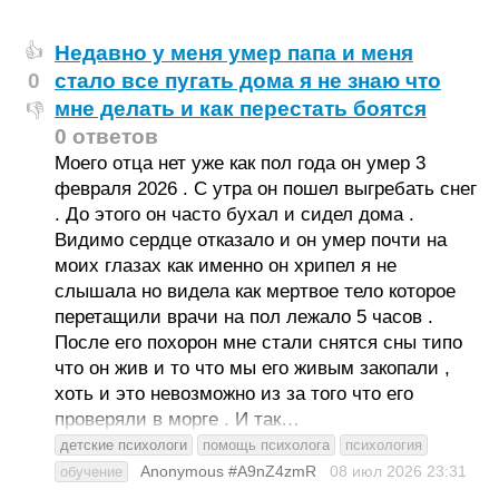
Недавно у меня умер папа и меня
👍
0
стало все пугать дома я не знаю что
мне делать и как перестать боятся
👎
0 ответов
Моего отца нет уже как пол года он умер 3
февраля 2026 . С утра он пошел выгребать снег
. До этого он часто бухал и сидел дома .
Видимо сердце отказало и он умер почти на
моих глазах как именно он хрипел я не
слышала но видела как мертвое тело которое
перетащили врачи на пол лежало 5 часов .
После его похорон мне стали снятся сны типо
что он жив и то что мы его живым закопали ,
хоть и это невозможно из за того что его
проверяли в морге . И так…
детские психологи
помощь психолога
психология
Anonymous #A9nZ4zmR
08 июл 2026
23:31
обучение