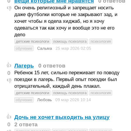
0
вещи которые мне нравятся
0 ответов
Он очень религиозный и запрещает носить
👎
даже футболки которые не закрывают зад, и
хочет чтобы я одела хиджаб, но я хочу
одеваться так как хочу и вообще это не его
дело
детские психологи
помощь психолога
психология
Сальма
25 мар 2026
02:05
обучение
Лагерь
0 ответов
👍
0
Ребенок 15 лет, сильно переживает по поводу
поездки в лагерь. Первый опыт поездки был
👎
отрицательный, каждый день плакал.
детские психологи
помощь психолога
психология
Любовь
09 мар 2026
10:14
обучение
Дочь не хочет выходить на улицу
👍
0
2 ответа