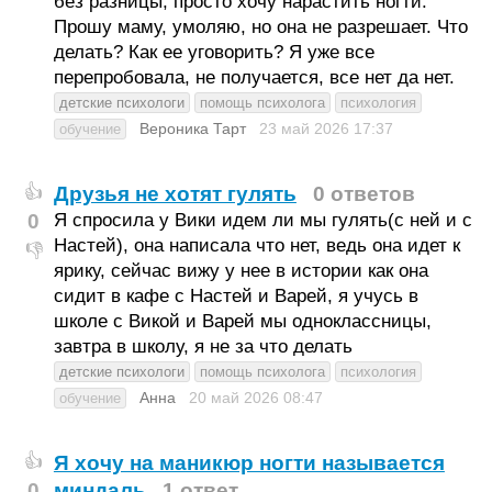
без разницы, просто хочу нарастить ногти.
Прошу маму, умоляю, но она не разрешает. Что
делать? Как ее уговорить? Я уже все
перепробовала, не получается, все нет да нет.
детские психологи
помощь психолога
психология
Вероника Тарт
23 май 2026
17:37
обучение
Друзья не хотят гулять
0 ответов
👍
0
Я спросила у Вики идем ли мы гулять(с ней и с
Настей), она написала что нет, ведь она идет к
👎
ярику, сейчас вижу у нее в истории как она
сидит в кафе с Настей и Варей, я учусь в
школе с Викой и Варей мы одноклассницы,
завтра в школу, я не за что делать
детские психологи
помощь психолога
психология
Анна
20 май 2026
08:47
обучение
Я хочу на маникюр ногти называется
👍
0
миндаль
1 ответ