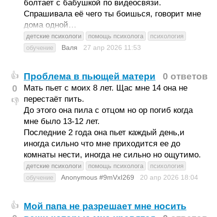
болтает с бабушкой по видеосвязи.
Спрашивала её чего ты боишься, говорит мне
дома одной…
детские психологи
помощь психолога
психология
Валя
27 апр 2026
11:53
обучение
Проблема в пьющей матери
0 ответов
👍
0
Мать пьет с моих 8 лет. Щас мне 14 она не
перестаёт пить.
👎
До этого она пила с отцом но ор погиб когда
мне было 13-12 лет.
Последние 2 года она пьет каждый день,и
иногда сильно что мне приходится ее до
комнаты нести, иногда не сильно но ощутимо.
детские психологи
помощь психолога
психология
Anonymous #9mVxI269
20 апр 2026
18:04
обучение
Мой папа не разрешает мне носить
👍