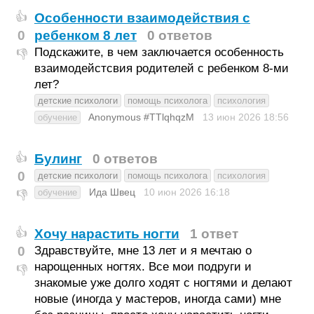
Особенности взаимодействия с
👍
0
ребенком 8 лет
0 ответов
Подскажите, в чем заключается особенность
👎
взаимодейстсвия родителей с ребенком 8-ми
лет?
детские психологи
помощь психолога
психология
Anonymous #TTlqhqzM
13 июн 2026
18:56
обучение
Булинг
0 ответов
👍
0
детские психологи
помощь психолога
психология
Ида Швец
10 июн 2026
16:18
обучение
👎
Хочу нарастить ногти
1 ответ
👍
0
Здравствуйте, мне 13 лет и я мечтаю о
нарощенных ногтях. Все мои подруги и
👎
знакомые уже долго ходят с ногтями и делают
новые (иногда у мастеров, иногда сами) мне