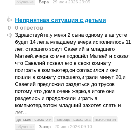
Вера
29 июн 2026
23:05
обучение
Неприятная ситуация с детьми
👍
0
0 ответов
Здравствуйте,у меня 2 сына одному в августе
👎
будет 14 лет,а младшему вчера исполнилось 11
лет, старшего зовут Савелий а младшего
Матвей,вчера ко мне подошёл Матвей и сказал
что Савелий позвал его в свою комнату
поиграть в компьютер,он согласился и они
пошли в комнату старшего,играли минут 20,и
Савелий предложил раздеться до трусов
потому что дома очень жарко,в итоге они
разделись и продолжили играть в
компьютер,потом младший захотел спать и
лёг…
детские психологи
помощь психолога
психология
Захар
20 июн 2026
09:10
обучение