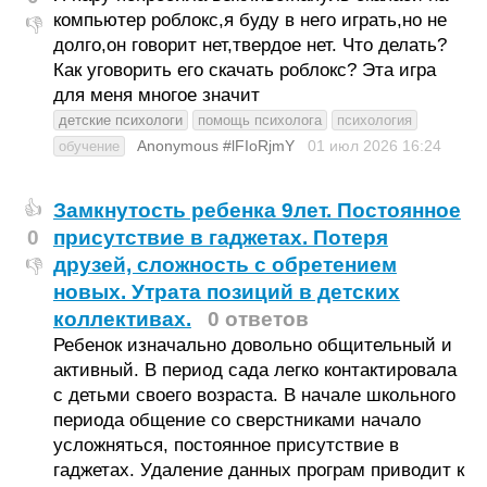
компьютер роблокс,я буду в него играть,но не
👎
долго,он говорит нет,твердое нет. Что делать?
Как уговорить его скачать роблокс? Эта игра
для меня многое значит
детские психологи
помощь психолога
психология
Anonymous #lFIoRjmY
01 июл 2026
16:24
обучение
Замкнутость ребенка 9лет. Постоянное
👍
0
присутствие в гаджетах. Потеря
друзей, сложность с обретением
👎
новых. Утрата позиций в детских
коллективах.
0 ответов
Ребенок изначально довольно общительный и
активный. В период сада легко контактировала
с детьми своего возраста. В начале школьного
периода общение со сверстниками начало
усложняться, постоянное присутствие в
гаджетах. Удаление данных програм приводит к