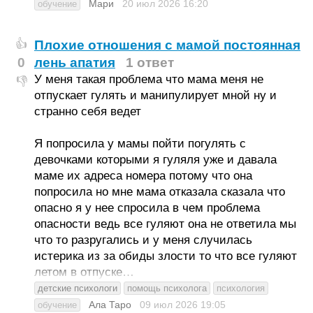
Мари
20 июл 2026
16:20
обучение
Плохие отношения с мамой постоянная
👍
0
лень апатия
1 ответ
У меня такая проблема что мама меня не
👎
отпускает гулять и манипулирует мной ну и
странно себя ведет
Я попросила у мамы пойти погулять с
девочками которыми я гуляля уже и давала
маме их адреса номера потому что она
попросила но мне мама отказала сказала что
опасно я у нее спросила в чем проблема
опасности ведь все гуляют она не ответила мы
что то разругались и у меня случилась
истерика из за обиды злости то что все гуляют
летом в отпуске…
детские психологи
помощь психолога
психология
Ала Таро
09 июл 2026
19:05
обучение