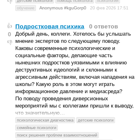
детские психологи
помощь психолога
психология
👎
Anonymous #kguGorp0
20 фев 2026
17:51
обучение
Подростковая психика
0 ответов
👍
0
Добрый день, коллеги. Хотелось бы услышать
мнение экспертов по следующему поводу.
👎
Каковы современные психологические и
социальные факторы, делающие часть
нынешних подростков уязвимыми к влиянию
деструктивных идеологий и склонными к
агрессивным действиям, включая нападения на
школы? Какую роль в этом могут играть
информационное давление и медиасреда?
По поводу проведения диверсионных
мероприятий мы с коллегами пришли к выводу,
что значительную…
психологическая диагностика
детские психологи
семейные психологи
поиск решения проблем взаимоотношений