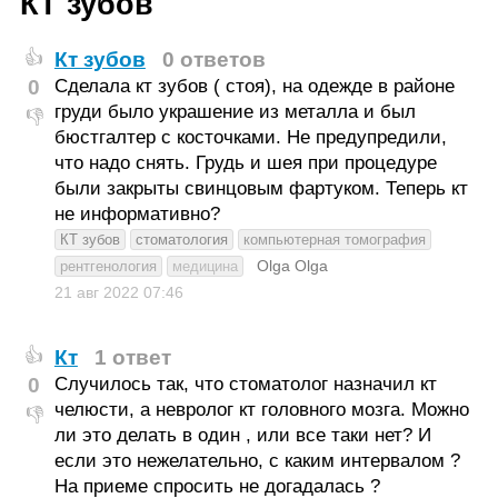
КТ зубов
Кт зубов
0 ответов
👍
0
Сделала кт зубов ( стоя), на одежде в районе
груди было украшение из металла и был
👎
бюстгалтер с косточками. Не предупредили,
что надо снять. Грудь и шея при процедуре
были закрыты свинцовым фартуком. Теперь кт
не информативно?
КТ зубов
стоматология
компьютерная томография
Olga Olga
рентгенология
медицина
21 авг 2022
07:46
Кт
1 ответ
👍
0
Случилось так, что стоматолог назначил кт
челюсти, а невролог кт головного мозга. Можно
👎
ли это делать в один , или все таки нет? И
если это нежелательно, с каким интервалом ?
На приеме спросить не догадалась ?