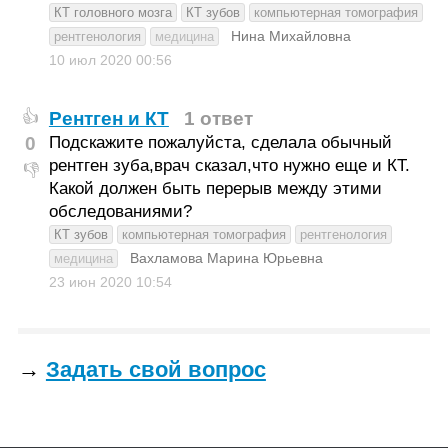
КТ головного мозга
КТ зубов
компьютерная томография
Нина Михайловна
рентгенология
медицина
10 июл 2020
00:56
Рентген и КТ
1 ответ
👍
0
Подскажите пожалуйста, сделала обычный
рентген зуба,врач сказал,что нужно еще и КТ.
👎
Какой должен быть перерыв между этими
обследованиями?
КТ зубов
компьютерная томография
рентгенология
Вахламова Марина Юрьевна
медицина
23 июн 2020
10:54
→
Задать свой вопрос