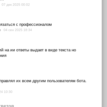
07 дек 2025
00:02
связаться с профессионалом
л
04 сен 2025
18:34
й на ии ответы выдает в виде текста но
ения
правлял их всем другим пользователям бота.
024
10:30
тветов