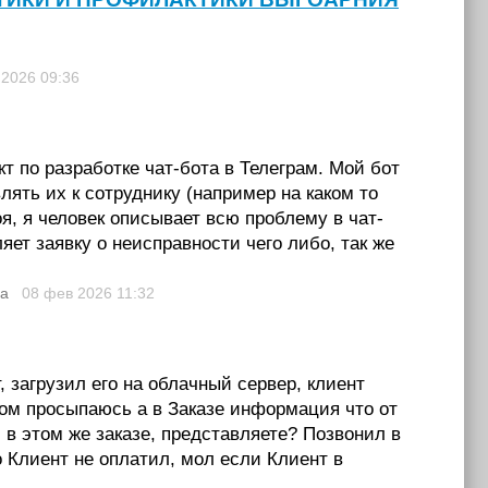
 2026
09:36
т по разработке чат-бота в Телеграм. Мой бот
ять их к сотруднику (например на каком то
, я человек описывает всю проблему в чат-
ет заявку о неисправности чего либо, так же
ва
08 фев 2026
11:32
 загрузил его на облачный сервер, клиент
тром просыпаюсь а в Заказе информация что от
 в этом же заказе, представляете? Позвонил в
Клиент не оплатил, мол если Клиент в
т…