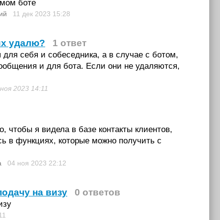
амом боте
ий
11 дек 2023
15:28
их удалю?
1 ответ
для себя и собеседника, а в случае с ботом,
ообщения и для бота. Если они не удаляются,
 ноя 2023
14:11
, чтобы я видела в базе контакты клиентов,
сь в функциях, которые можно получить с
а
04 ноя 2023
22:12
подачу на визу
0 ответов
изу
11