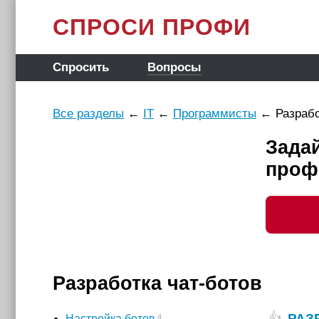
СПРОСИ ПРОФИ
Спросить
Вопросы
Все разделы
←
IT
←
Программисты
←
Разрабо
Задай
проф
Разработка чат-ботов
РАЗ
👍
4
Настройка ботов