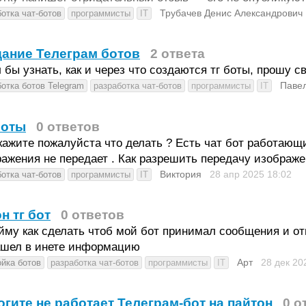
Трубачев Денис Александрович
отка чат-ботов
программисты
IT
ание Телеграм ботов
2 ответа
 бы узнать, как и через что создаются тг боты, прошу 
Паве
отка ботов Telegram
разработка чат-ботов
программисты
IT
боты
0 ответов
ажите пожалуйста что делать ? Есть чат бот работающи
ажения не передает . Как разрешить передачу изображ
Виктория
28 апр 2025
18:02
отка чат-ботов
программисты
IT
н тг бот
0 ответов
йму как сделать чтоб мой бот принимал сообщения и от
ашел в инете информацию
Арт
28 дек 2
ойка ботов
разработка чат-ботов
программисты
IT
гите не работает Телеграм-бот на пайтон
0 о