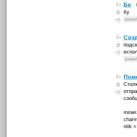
Бе
👍
0
бу
разраб
👎
Созд
👍
0
подск
испол
👎
разраб
Помо
👍
0
Столк
отпра
👎
сообщ
miner
char
nitk 