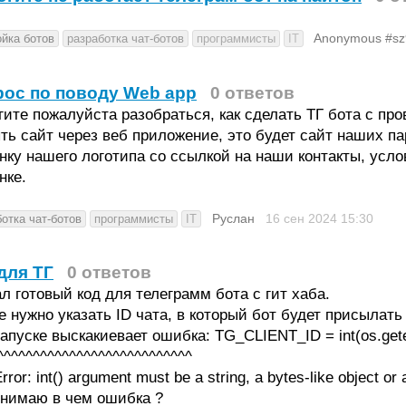
Anonymous #s
ойка ботов
разработка чат-ботов
программисты
IT
ос по поводу Web app
0 ответов
ите пожалуйста разобраться, как сделать ТГ бота с про
ть сайт через веб приложение, это будет сайт наших па
нку нашего логотипа со ссылкой на наши контакты, усло
нке.
Руслан
16 сен 2024
15:30
отка чат-ботов
программисты
IT
для ТГ
0 ответов
л готовый код для телеграмм бота с гит хаба.
е нужно указать ID чата, в который бот будет присыла
апуске выскакиевает ошибка: TG_CLIENT_ID = int(os.gete
^^^^^^^^^^^^^^^^^^^^^^^^^^^
rror: int() argument must be a string, a bytes-like object or
онимаю в чем ошибка ?