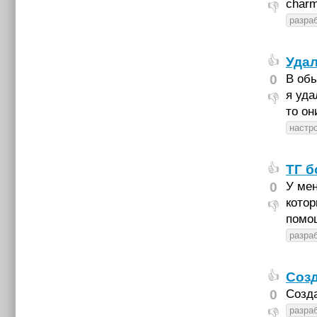
charm
👎
разраб
Удал
👍
0
В обы
я уда
👎
то он
настр
ТГ б
👍
0
У мен
котор
👎
помо
разраб
Созд
👍
0
Созда
разраб
👎