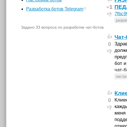
−1
ПЕД
8
Разработка ботов Telegram
7fbc9
👎
разраб
Задано 33 вопроса по разработке чат-ботов.
Чат-
👍
0
Здрав
долже
👎
предп
бот и
чат-
настр
Клие
👍
0
Клиен
кажды
👎
меня 
подде
отме