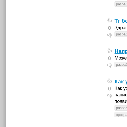
разраб
Тг б
👍
0
Здрав
разраб
👎
Напр
👍
0
Може
разраб
👎
Как 
👍
0
Как у
напис
👎
появи
разраб
прогр