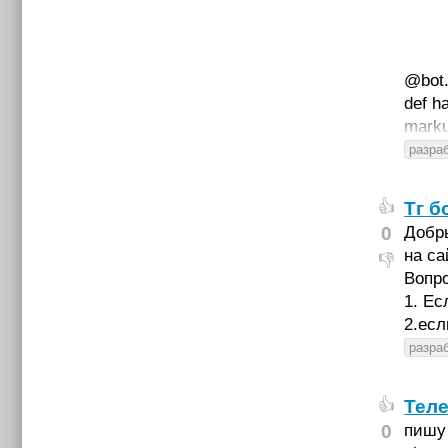
@bot.
def h
marku
разраб
Тг б
👍
0
Добры
на са
👎
Вопро
1. Ес
2.есл
разраб
Теле
👍
0
пишу 