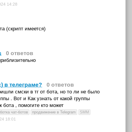
2024
14:28
та (скрипт имеется)
s
0 ответов
приблизительно
с) в телеграме?
0 ответов
ришли смски в тг от бота, но то ли не было
ппы . Вот и Как узнать от какой группы
к бота , помогите кто может
ботка чат-ботов
продвижение в Telegram
SMM
024
18:01