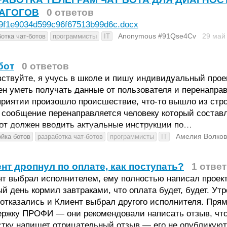
АГОГОВ
0 ответов
9f1e9034d599c96f67513b99d6c.docx
Anonymous #91Qse4Cv
29 май
отка чат-ботов
программисты
IT
бот
0 ответов
ствуйте, я учусь в школе и пишу индивидуальный проек
н уметь получать данные от пользователя и перенаправл
риятии произошло происшествие, что-то вышло из строя
 сообщение перенаправляется человеку который составля
бот должен вводить актуальные инструкции по…
Амелия Волко
ойка ботов
разработка чат-ботов
программисты
IT
нт дропнул по оплате, как поступать?
1 ответ
т выбрал исполнителем, ему полностью написал проект,
й день кормил завтраками, что оплата будет, будет. У
отказались и Клиент выбрал другого исполнителя. Прям
ржку ПРОФИ — они рекомендовали написать отзыв, что 
стку напишет отрицательный отзыв — его не опубликую