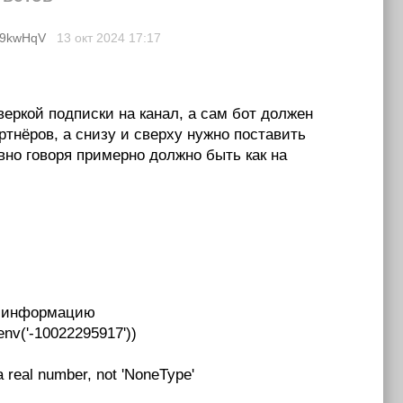
z9kwHqV
13 окт 2024
17:17
веркой подписки на канал, а сам бот должен
ртнёров, а снизу и сверху нужно поставить
вно говоря примерно должно быть как на
ть информацию
nv('-10022295917'))
 a real number, not 'NoneType'