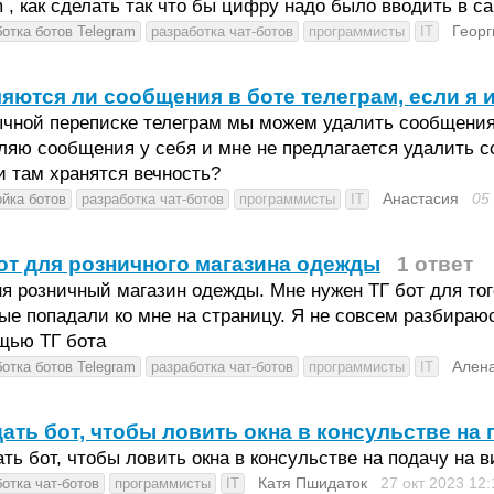
 , как сделать так что бы цифру надо было вводить в с
Георг
отка ботов Telegram
разработка чат-ботов
программисты
IT
яются ли сообщения в боте телеграм, если я 
чной переписке телеграм мы можем удалить сообщения 
ляю сообщения у себя и мне не предлагается удалить с
и там хранятся вечность?
Анастасия
05
ойка ботов
разработка чат-ботов
программисты
IT
от для розничного магазина одежды
1 ответ
я розничный магазин одежды. Мне нужен ТГ бот для того
ые попадали ко мне на страницу. Я не совсем разбираю
щью ТГ бота
Ален
отка ботов Telegram
разработка чат-ботов
программисты
IT
ать бот, чтобы ловить окна в консульстве на 
ть бот, чтобы ловить окна в консульстве на подачу на в
Катя Пшидаток
27 окт 2023
12:
отка чат-ботов
программисты
IT