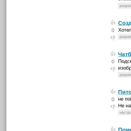
разраб
Созд
👍
0
Хотел
разраб
👎
Чат
👍
0
Подск
изобр
👎
разраб
Пито
👍
0
не по
Не н
👎
настр
Помо
👍