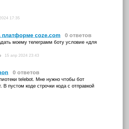
 2024
17:35
а платформе coze.com
0 ответов
адать моему телеграмм боту условие «для
о
15 апр 2024
23:43
hon
0 ответов
отеки telebot. Мне нужно чтобы бот
. В пустом коде строчки кода с отправкой