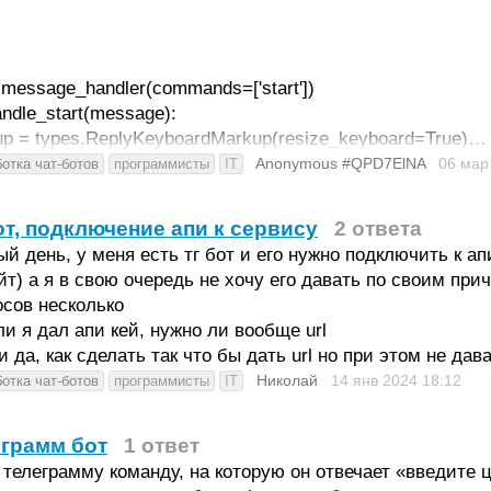
message_handler(commands=['start'])
andle_start(message):
p = types.ReplyKeyboardMarkup(resize_keyboard=True)…
Anonymous #QPD7ElNA
06 мар
отка чат-ботов
программисты
IT
от, подключение апи к сервису
2 ответа
й день, у меня есть тг бот и его нужно подключить к апи
йт) а я в свою очередь не хочу его давать по своим при
сов несколько
ли я дал апи кей, нужно ли вообще url
и да, как сделать так что бы дать url но при этом не дав
Николай
14 янв 2024
18:12
отка чат-ботов
программисты
IT
грамм бот
1 ответ
телеграмму команду, на которую он отвечает «введите 