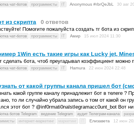
Anonymous #rbrQeJbL
30 авг 
отка чат-ботов
программисты
IT
от из скрипта
0 ответов
ствуйте! Помогите пожалуйста создать тг бота из скрип
Амир
15 июл 2024
11:30
отка чат-ботов
программисты
IT
имер 1Win есть такие игры как Lucky jet, Mine
т сделать бота, чтоб преугадывал коэффициент можно 
Hamura
22 июн 2024
22:48
отка чат-ботов
программисты
IT
узнать от какой группы канала пришел бот (см
знать какой группе каналу принадлежит бот в телеге ? П
ано, то ли случайно убрала запись о том от какой он гру
лся этот бот ? @inf0rmati0nalstIegramacc0unt_bot Вот ни
отка ботов Telegram
ведение Telegram
аудит Телеграм-канала
разра
Елизавета
12 июн 2
аммисты
интернет-маркетинг
маркетинг
IT