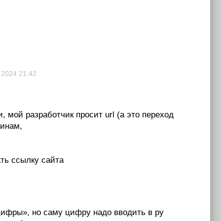
 2024
21:42
, мой разработчик просит url (а это переход
чинам,
ать ссылку сайта
цифры», но саму цифру надо вводить в py