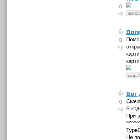
0
настр
👎
Вопр
👍
0
Помог
откры
👎
карти
карти
разраб
Бот 
👍
0
Скача
В код
👎
При з
^^^^^
TypeE
Не п