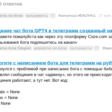
0 ответов
Anonymous #EAtJYHc1
27 май
отка чат-ботов
программисты
IT
ание чат бота GPT4 в телеграмм созданный н
ажите пожалуйста как через эту платформу Coze.com з
ьзования бота подпишитесь на канал»
Марк
отка ботов Telegram
разработка чат-ботов
программисты
IT
гите с написанием бота для телеграмм на pyt
нулся с проблемой при написании бота с помощью библи
влял сообщение в чат «админу», но этого не происходит
ения работают, а тут нет. Вот код:
als = None
ms = None
= None