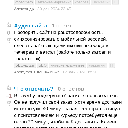
фотограф
интернет-маркетинг
красота
маркетинг
IT
Александр
30 дек 2024
23:45
Аудит сайта
1 ответ
👍
0
Проверить сайт на работоспособность,
синхронизировать с мобильной версией,
👎
сделать работающими иконки перехода в
телеграм и ватсап (работе только ватсап и
только с пк)
SEO-аудит
SEO
интернет-маркетинг
маркетинг
IT
Anonymous #ZQXAB6wn
04 дек 2024
08:31
Что отвечать?
0 ответов
👍
−1
В службу поддержки обратился пользователь.
Он не получил свой заказ, хотя время доставки
👎
истекло уже 40 минут назад. Ресторан затянул
с приготовлением и курьеру потребуется еще
около 20 минут, чтобы всё доставить. Клиент