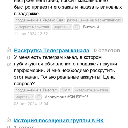
настроен негативно, просит максимально
быстро привезти его заказ и наказать виновных
в задержке.
продвижение в Яндекс Еда
размещение на маркетплейсах
Виталий
интернет-маркетинг
маркетинг
IT
11 ноя 2024
13:52
Раскрутка Телеграм канала
0 ответов
👍
0
У меня есть телеграм канал, в котором
публикуются объявления о продаже / покупки
👎
парфюмерии. И мне необходимо раскрутить
этот канал. Только реальные аккаунты! Цена
вопроса?
продвижение в Telegram
SMM
интернет-маркетинг
Anonymous #5kU5EY9f
маркетинг
IT
03 ноя 2024
18:04
История посещения группы в ВК
👍
0
1 ответ