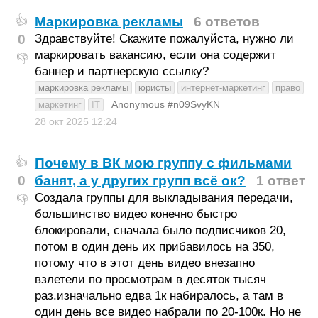
Маркировка рекламы
6 ответов
👍
0
Здравствуйте! Скажите пожалуйста, нужно ли
маркировать вакансию, если она содержит
👎
баннер и партнерскую ссылку?
маркировка рекламы
юристы
интернет-маркетинг
право
Anonymous #n09SvyKN
маркетинг
IT
28 окт 2025
12:24
Почему в ВК мою группу с фильмами
👍
0
банят, а у других групп всë ок?
1 ответ
Создала группы для выкладывания передачи,
👎
большинство видео конечно быстро
блокировали, сначала было подписчиков 20,
потом в один день их прибавилось на 350,
потому что в этот день видео внезапно
взлетели по просмотрам в десяток тысяч
раз.изначально едва 1к набиралось, а там в
один день все видео набрали по 20-100к. Но не