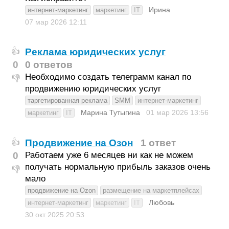
Ирина
интернет-маркетинг
маркетинг
IT
07 мар 2026
12:11
Реклама юридических услуг
👍
0
0 ответов
Необходимо создать телеграмм канал по
👎
продвижению юридических услуг
таргетированная реклама
SMM
интернет-маркетинг
Марина Тутыгина
01 мар 2026
13:56
маркетинг
IT
Продвижение на Озон
1 ответ
👍
0
Работаем уже 6 месяцев ни как не можем
получать нормальную прибыль заказов очень
👎
мало
продвижение на Ozon
размещение на маркетплейсах
Любовь
интернет-маркетинг
маркетинг
IT
30 окт 2025
20:53