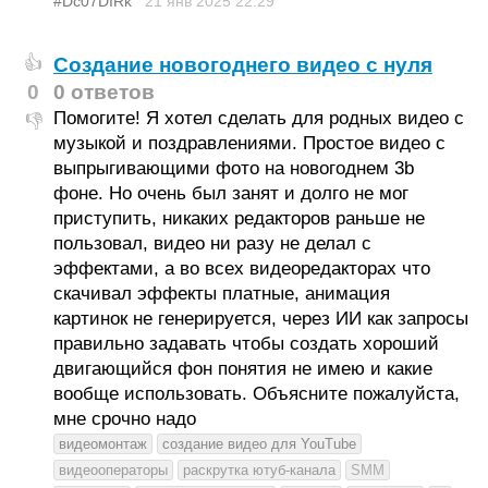
#Dc07DIRk
21 янв 2025
22:29
Создание новогоднего видео с нуля
👍
0
0 ответов
Помогите! Я хотел сделать для родных видео с
👎
музыкой и поздравлениями. Простое видео с
выпрыгивающими фото на новогоднем 3b
фоне. Но очень был занят и долго не мог
приступить, никаких редакторов раньше не
пользовал, видео ни разу не делал с
эффектами, а во всех видеоредакторах что
скачивал эффекты платные, анимация
картинок не генерируется, через ИИ как запросы
правильно задавать чтобы создать хороший
двигающийся фон понятия не имею и какие
вообще использовать. Объясните пожалуйста,
мне срочно надо
видеомонтаж
создание видео для YouTube
видеооператоры
раскрутка ютуб-канала
SMM