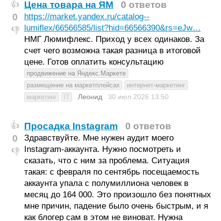
Цена товара на ЯМ
0 ответов
👍
0
https://market.yandex.ru/catalog--
lumiflex/66566585/list?hid=66566390&rs=eJw…
👎
НМГ Люмифлекс. Приход у всех одинаков. За
счет чего возможна такая разница в итоговой
цене. Готов оплатить консультацию
продвижение на Яндекс.Маркете
размещение на маркетплейсах
интернет-маркетинг
Леонид
30 июл 2026
13:50
маркетинг
IT
Просадка Instagram
0 ответов
👍
0
Здравствуйте. Мне нужен аудит моего
Instagram-аккаунта. Нужно посмотреть и
👎
сказать, что с ним за проблема. Ситуация
такая: с февраля по сентябрь посещаемость
аккаунта упала с полумиллиона человек в
месяц до 164 000. Это произошло без понятных
мне причин, падение было очень быстрым, и я
как блогер сам в этом не виноват. Нужна