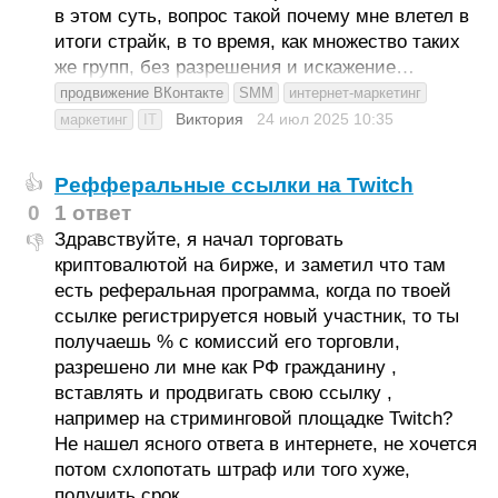
в этом суть, вопрос такой почему мне влетел в
итоги страйк, в то время, как множество таких
же групп, без разрешения и искажение…
продвижение ВКонтакте
SMM
интернет-маркетинг
Виктория
24 июл 2025
10:35
маркетинг
IT
Рефферальные ссылки на Twitch
👍
0
1 ответ
Здравствуйте, я начал торговать
👎
криптовалютой на бирже, и заметил что там
есть реферальная программа, когда по твоей
ссылке регистрируется новый участник, то ты
получаешь % с комиссий его торговли,
разрешено ли мне как РФ гражданину ,
вставлять и продвигать свою ссылку ,
например на стриминговой площадке Twitch?
Не нашел ясного ответа в интернете, не хочется
потом схлопотать штраф или того хуже,
получить срок.