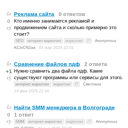
Реклама сайта
0 ответов
👍
0
Кто именно занимается рекламой и
продвижением сайта и сколько примерно это
👎
стоит?
Anonymous
SEO
интернет-маркетинг
маркетинг
IT
#ZJxCN2aa
04 мар 2025
22:01
Сравнение файлов пдф
2 ответа
👍
+1
Нужно сравнить два файла пдф. Какие
существуют программы или сервисы для этого.
👎
Светлана
интернет-маркетинг
маркетинг
IT
14 фев 2025
22:16
Найти SMM менеджера в Волгограде
👍
0
1 ответ
Anonymous
SMM
интернет-маркетинг
маркетинг
IT
👎