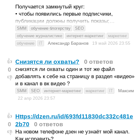
Получается замкнутый круг:
• чтобы появились первые подписчики,
публикации должны получить показы;…
SMM
обучение блогерству
SEO
обучение журналистике
интернет-маркетинг
маркетинг
Александр Баранов
19 май 2026
23:55
обучение
IT
Снизятся ли охваты?
0 ответов
👍
0
снизятся ли охваты один и тот же файл
добавлять к себе на страницу в раздел «видео»
👎
и в канал в вк видео ?
Максим
SMM
SEO
интернет-маркетинг
маркетинг
IT
22 апр 2026
23:57
Https://dzen.ru/id/693fd11830dc332c481e
👍
0
2b70
0 ответов
На новом телефоне дзен не узнаёт мой канал.
👎
Как исправить?