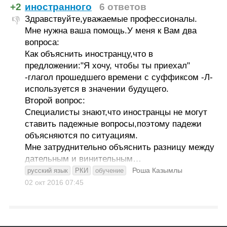
+2
иностранного
6 ответов
Здравствуйте,уважаемые профессионалы.
👎
Мне нужна ваша помощь.У меня к Вам два
вопроса:
Как объяснить иностранцу,что в
предложении:"Я хочу, чтобы ты приехал"
-глагол прошедшего времени с суффиксом -Л-
используется в значении будущего.
Второй вопрос:
Специалисты знают,что иностранцы не могут
ставить падежные вопросы,поэтому падежи
объясняются по ситуациям.
Мне затруднительно объяснить разницу между
дательным и винительным…
Роша Казымлы
русский язык
РКИ
обучение
02 окт 2016
07:45