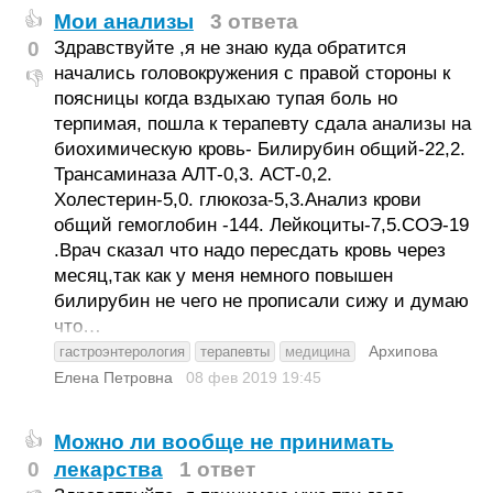
Мои анализы
3 ответа
👍
0
Здравствуйте ,я не знаю куда обратится
начались головокружения с правой стороны к
👎
поясницы когда вздыхаю тупая боль но
терпимая, пошла к терапевту сдала анализы на
биохимическую кровь- Билирубин общий-22,2.
Трансаминаза АЛТ-0,3. АСТ-0,2.
Холестерин-5,0. глюкоза-5,3.Анализ крови
общий гемоглобин -144. Лейкоциты-7,5.СОЭ-19
.Врач сказал что надо пересдать кровь через
месяц,так как у меня немного повышен
билирубин не чего не прописали сижу и думаю
что…
Архипова
гастроэнтерология
терапевты
медицина
Елена Петровна
08 фев 2019
19:45
Можно ли вообще не принимать
👍
0
лекарства
1 ответ