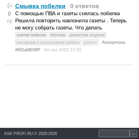
Смывка побелки
0 ответов
👍
0
С помощью ПВА и газеты снялась побелка
Решила повторить наклонила газеты . Теперь
👎
не могу собрать газеты. Что делать
снятие побелки
потолки
демонтаж отделки
Anonymous
малярные и штукатурные работы
ремонт
#RGqNE08P
04 ноя 2025
13:30
ASK.PROFI.RU
©
2020-2026