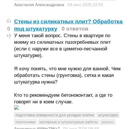
Анастасия Александровна
04 июл 2026
22:50
Стены из силикатных плит? Обработка
👍
0
под штукатурку
0 ответов
У меня такой вопрос. Стены в квартире по
👎
моему из силикатных пазогребневых плит
(если с наружи все в цеметно-песчанной
штукатурке).
Я хочу понять, что мне нужно для ванной. Чем
обработать стены (грунтовка), сетка и какая
штукатурка нужна?
Кто то рекомендуем бетоноконтакт, а где то
говорят ни в коем случае.
подготовка поверхности для укладки плитки
штукатурка
плиточники
малярные и штукатурные работы
ремонт
Anonymous #WHpZ9Ks7
04 июл 2026
09:49