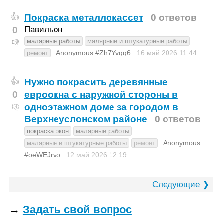
Покраска металлокассет
0 ответов
👍
0
Павильон
малярные работы
малярные и штукатурные работы
👎
Anonymous #Zh7Yvqq6
16 май 2026
11:44
ремонт
Нужно покрасить деревянные
👍
0
евроокна с наружной стороны в
одноэтажном доме за городом в
👎
Верхнеуслонском районе
0 ответов
покраска окон
малярные работы
Anonymous
малярные и штукатурные работы
ремонт
#oeWEJrvo
12 май 2026
12:19
Следующие ❯
→
Задать свой вопрос