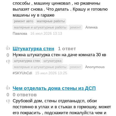
способы , машину цинковал , но ржавчины
вылазят снова . Что делать . Крашу и готовлю
машины ну в гараже
ремонт авто
малярные работы
Алинка
малярные и штукатурные работы
ремонт
Павлова
16 июл 2026
13:13
Штукатурка стен
1 ответ
👍
0
Нужна штукатурка стен на даче комната 30 кв
штукатурка стен
штукатурка
👎
Anonymous
малярные и штукатурные работы
ремонт
#SKYUhCdI
15 июл 2026
13:25
Чем отделать дома стены из ДСП
👍
0
0 ответов
Срубовой дом, стены отделаныдсп, обои
👎
постоянно в углах и в стыках в гормошку, может
его покрасить , подскажите пожалуйста чем и