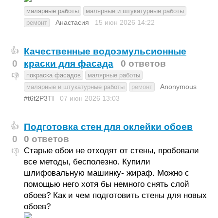
малярные работы
малярные и штукатурные работы
Анастасия
15 июн 2026
14:22
ремонт
Качественные водоэмульсионные
👍
0
краски для фасада
0 ответов
покраска фасадов
малярные работы
👎
Anonymous
малярные и штукатурные работы
ремонт
#t6t2P3TI
07 июн 2026
13:03
Подготовка стен для оклейки обоев
👍
0
0 ответов
Старые обои не отходят от стены, пробовали
👎
все методы, бесполезно. Купили
шлифовальную машинку- жираф. Можно с
помощью него хотя бы немного снять слой
обоев? Как и чем подготовить стены для новых
обоев?