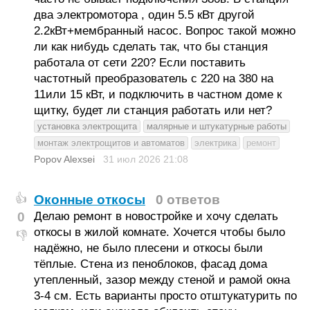
два электромотора , один 5.5 кВт другой
2.2кВт+мембранный насос. Вопрос такой можно
ли как нибудь сделать так, что бы станция
работала от сети 220? Если поставить
частотный преобразователь с 220 на 380 на
11или 15 кВт, и подключить в частном доме к
щитку, будет ли станция работать или нет?
установка электрощита
малярные и штукатурные работы
монтаж электрощитов и автоматов
электрика
ремонт
Popov Alexsei
31 июл 2026
21:08
Оконные откосы
0 ответов
👍
0
Делаю ремонт в новостройке и хочу сделать
откосы в жилой комнате. Хочется чтобы было
👎
надёжно, не было плесени и откосы были
тёплые. Стена из пеноблоков, фасад дома
утепленный, зазор между стеной и рамой окна
3-4 см. Есть варианты просто отштукатурить по