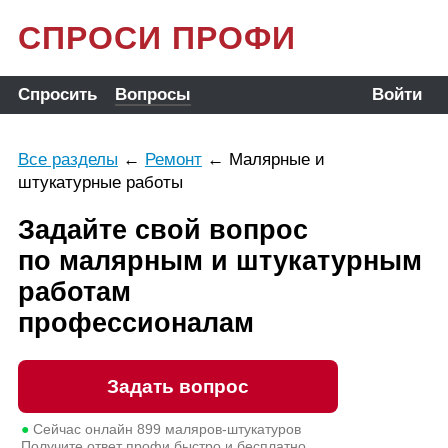
СПРОСИ ПРОФИ
Спросить
Вопросы
Войти
Все разделы
←
Ремонт
←
Малярные и
штукатурные работы
Задайте свой вопрос
по малярным и штукатурным
работам
профессионалам
Задать вопрос
●
Сейчас онлайн
899
маляров-штукатуров
Получите ответ профи быстро и бесплатно