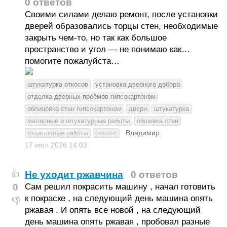
0 ответов
Своими силами делаю ремонт, после установки
дверей образовались торцы стен, необходимые
закрыть чем-то, но так как большое
пространство и угол — не понимаю как…
помогите пожалуйста…
штукатурка откосов
установка дверного добора
отделка дверных проёмов гипсокартоном
облицовка стен гипсокартоном
двери
штукатурка
малярные и штукатурные работы
обшивка стен
Владимир
отделочные работы
ремонт
17 июл 2026
14:03
Не уходит ржавчина
0 ответов
👍
0
Сам решил покрасить машину , начал готовить
к покраске , на следующий день машина опять
👎
ржавая . И опять все новой , на следующий
день машина опять ржавая , пробовал разные