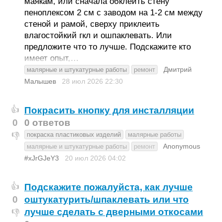
маякам, или сначала обклеить стену
пеноплексом 2 см с заводом на 1-2 см между
стеной и рамой, сверху приклеить
влагостойкий гкл и ошпаклевать. Или
предложите что то лучше. Подскажите кто
имеет опыт,…
Дмитрий
малярные и штукатурные работы
ремонт
Малышев
28 июл 2026
22:30
Покрасить кнопку для инсталляции
👍
0
0 ответов
покраска пластиковых изделий
малярные работы
👎
Anonymous
малярные и штукатурные работы
ремонт
#xJrGJeY3
20 июл 2026
04:02
Подскажите пожалуйста, как лучше
👍
0
оштукатурить/шпаклевать или что
лучше сделать с дверными откосами
👎