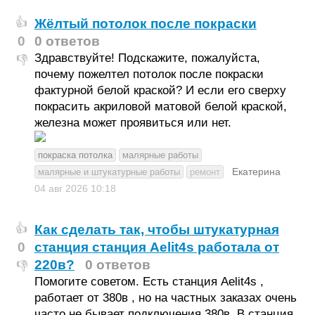
Жёлтый потолок после покраски
👍
0
0 ответов
Здравствуйте! Подскажите, пожалуйста,
👎
почему пожелтел потолок после покраски
фактурной белой краской? И если его сверху
покрасить акриловой матовой белой краской,
железна может проявиться или нет.
покраска потолка
малярные работы
Екатерина
малярные и штукатурные работы
ремонт
04 авг 2026
10:18
Как сделать так, чтобы штукатурная
👍
0
станция станция Aelit4s работала от
220в?
0 ответов
👎
Помогите советом. Есть станция Aelit4s ,
работает от 380в , но на частных заказах очень
часто не бывает подключения 380в. В станция