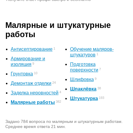
Малярные и штукатурные
работы
1
Антисептирование
Обучение маляров-
1
штукатуров
Армирование и
9
изоляция
Подготовка
7
поверхности
10
Грунтовка
9
Шлифовка
24
Демонтаж отделки
38
Шпаклёвка
4
Заделка неровностей
193
Штукатурка
382
Малярные работы
Задано 784 вопроса по малярным и штукатурным работам.
Среднее время ответа 21 мин.