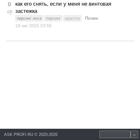
0
как его снять, если у меня не винтовая
застежка
👎
Полин
пирсинг носа
пирсинг
красота
18 авг 2025
23:50
ASK.PROFI.RU
©
2020-2026