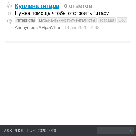
Куплена гитара
0 ответов
👍
0
Нужна помощь чтобы отстроить гитару
гитаристы
музыканты-инструменталисты
эстрада
шоу
👎
Anonymous #MjoSVHar
14 авг 2025
14:42
ASK.PROFI.RU
©
2020-2026