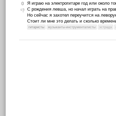
0
Я играю на электрогитаре год или около то
С рождения левша, но начал играть на пра
👎
Но сейчас я захотел переучится на левору
Стоит ли мне это делать и сколько време
гитаристы
музыканты-инструменталисты
эстрада