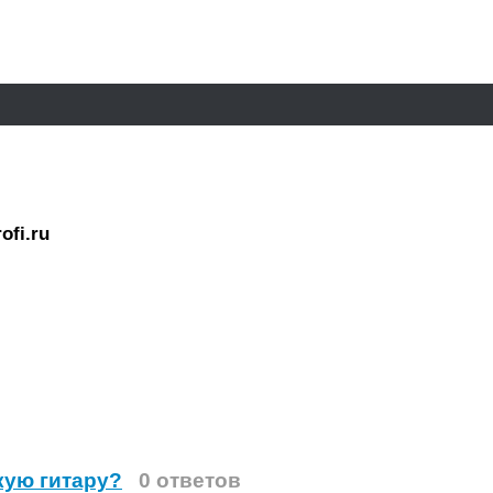
ofi.ru
кую гитару?
0 ответов