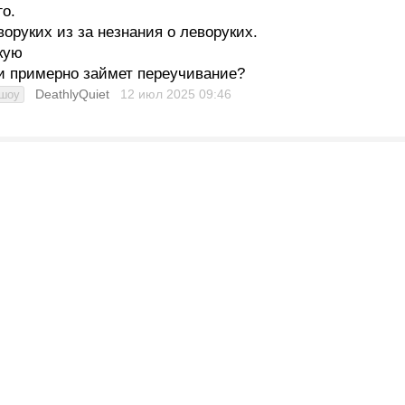
го.
воруких из за незнания о леворуких.
кую
ни примерно займет переучивание?
DeathlyQuiet
12 июл 2025
09:46
шоу