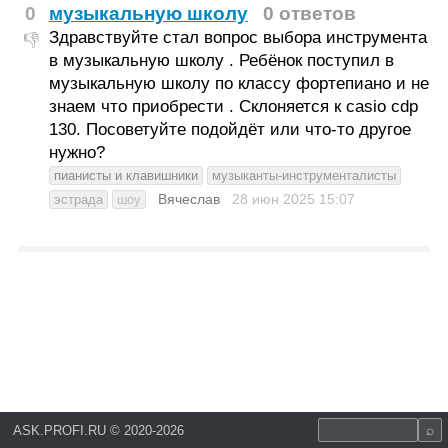
0
музыкальную школу
0 ответов
Здравствуйте стал вопрос выбора инструмента
👎
в музыкальную школу . Ребёнок поступил в
музыкальную школу по классу фортепиано и не
знаем что приобрести . Склоняется к casio cdp
130. Посоветуйте подойдёт или что-то другое
нужно?
пианисты и клавишники
музыканты-инструменталисты
Вячеслав
28 июн 2025
15:07
эстрада
шоу
ASK.PROFI.RU
©
2020-2026