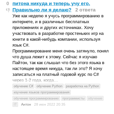
0
питона никуда и теперь учу его.
Правильно ли я делаю?
2 ответа
👎
Уже как неделю я учусь программированию в
интернете, и в различных бесплатных
приложениях и других источниках. Хочу
участвовать в разработке простеньких игр на
юнити в какой-нибудь компании, используя
язык С#.
Программирование меня очень затянуло, понял
что душа лежит к этому. Сейчас я изучаю
Пайтон, так как слышал что без этого языка в
настоящее время никуда, так ли это? Я хочу
записаться на платный годовой курс по С#
через 1-2 года, когда…
обучение C#
обучение Python
разработка на Python
изучение языков программирования
обучение программированию
программисты
обучение
Антон
28 июн 2022
20:35
IT