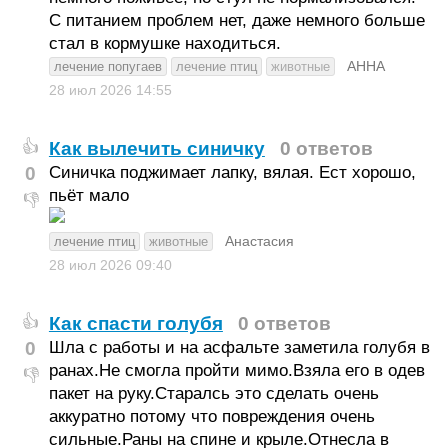
С питанием проблем нет, даже немного больше
стал в кормушке находиться.
АННА
лечение попугаев
лечение птиц
животные
28 июл 2026
14:55
Как вылечить синичку
0 ответов
👍
0
Синичка поджимает лапку, вялая. Ест хорошо,
пьёт мало
👎
Анастасия
лечение птиц
животные
28 июл 2026
09:40
Как спасти голубя
0 ответов
👍
0
Шла с работы и на асфальте заметила голубя в
ранах.Не смогла пройти мимо.Взяла его в одев
👎
пакет на руку.Старалсь это сделать очень
аккуратно потому что повреждения очень
сильные.Раны на спине и крыле.Отнесла в