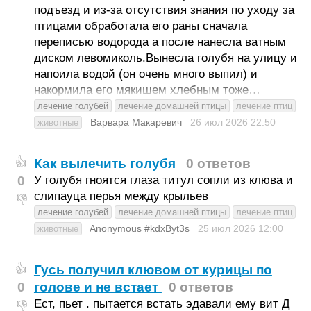
подъезд и из-за отсутствия знания по уходу за
птицами обработала его раны сначала
переписью водорода а после нанесла ватным
диском левомиколь.Вынесла голубя на улицу и
напоила водой (он очень много выпил) и
накормила его мякишем хлебным тоже…
лечение голубей
лечение домашней птицы
лечение птиц
Варвара Макаревич
26 июл 2026
22:50
животные
Как вылечить голубя
0 ответов
👍
0
У голубя гноятся глаза титул сопли из клюва и
слипауца перья между крыльев
👎
лечение голубей
лечение домашней птицы
лечение птиц
Anonymous #kdxByt3s
25 июл 2026
12:00
животные
Гусь получил клювом от курицы по
👍
0
голове и не встает
0 ответов
Ест, пьет . пытается встать эдавали ему вит Д
👎