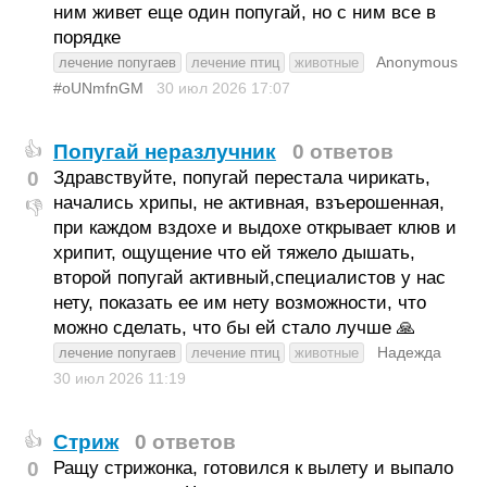
ним живет еще один попугай, но с ним все в
порядке
Anonymous
лечение попугаев
лечение птиц
животные
#oUNmfnGM
30 июл 2026
17:07
Попугай неразлучник
0 ответов
👍
0
Здравствуйте, попугай перестала чирикать,
начались хрипы, не активная, взъерошенная,
👎
при каждом вздохе и выдохе открывает клюв и
хрипит, ощущение что ей тяжело дышать,
второй попугай активный,специалистов у нас
нету, показать ее им нету возможности, что
можно сделать, что бы ей стало лучше 🙏
Надежда
лечение попугаев
лечение птиц
животные
30 июл 2026
11:19
Стриж
0 ответов
👍
0
Ращу стрижонка, готовился к вылету и выпало