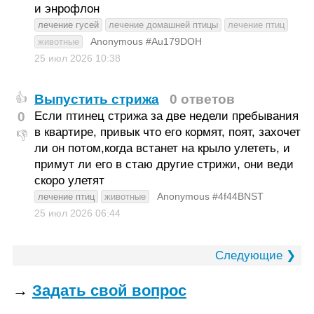
и энрофлон
лечение гусей
лечение домашней птицы
лечение птиц
Anonymous #Au179DOH
животные
25 июл 2026
10:38
Выпустить стрижа
0 ответов
👍
0
Если птинец стрижа за две недели пребывания
в квартире, привык что его кормят, поят, захочет
👎
ли он потом,когда встанет на крыло улететь, и
примут ли его в стаю другие стрижи, они веди
скоро улетят
Anonymous #4f44BNST
лечение птиц
животные
25 июл 2026
06:44
Следующие ❯
→
Задать свой вопрос