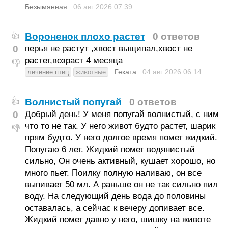
Безымянная
06 авг 2026
07:39
Вороненок плохо растет
0 ответов
👍
0
перья не растут ,хвост выщипал,хвост не
растет,возраст 4 месяца
👎
Геката
04 авг 2026
06:14
лечение птиц
животные
Волнистый попугай
0 ответов
👍
0
Добрый день! У меня попугай волнистый, с ним
что то не так. У него живот будто растет, шарик
👎
прям будто. У него долгое время помет жидкий.
Попугаю 6 лет. Жидкий помет водянистый
сильно, Он очень активный, кушает хорошо, но
много пьет. Поилку полную наливаю, он все
выпивает 50 мл. А раньше он не так сильно пил
воду. На следующий день вода до половины
оставалась, а сейчас к вечеру допивает все.
Жидкий помет давно у него, шишку на животе