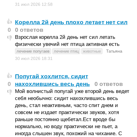
31 июл 2026
12:58
Корелла 2й день плохо летает нет сил
👍
0
0 ответов
Взрослая корелла 2й день нет сил летать
👎
физически увечий нет птица активная есть
Татьяна
лечение попугаев
лечение птиц
животные
30 июл 2026
18:31
Попугай хохлится, сидит
👍
0
нахохлившись весь день
0 ответов
Мой волнистый попугай уже второй день ведет
👎
себя необычно: сидит нахохлившись весь
день, стал неактивным, часто спит днем и
совсем не издает практически звуков, хотя
раньше постоянно щебетал.Ест вроде бы
нормально, но воду практически не пьет, а
иногда слышен звук, похожий на чихание. С