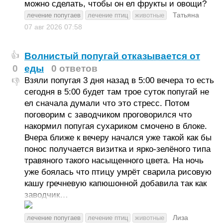
можно сделать, чтобы он ел фрукты и овощи?
Татьяна
лечение попугаев
лечение птиц
животные
07 авг 2026
07:58
Волнистый попугай отказывается от
👍
0
еды
0 ответов
Взяли попугая 3 дня назад в 5:00 вечера то есть
👎
сегодня в 5:00 будет там трое суток попугай не
ел сначала думали что это стресс. Потом
поговорим с заводчиком проговорился что
накормил попугая сухариком смочено в блоке.
Вчера ближе к вечеру начался уже такой как бы
понос получается визитка и ярко-зелёного типа
травяного такого насыщенного цвета. На ночь
уже боялась что птицу умрёт сварила рисовую
кашу гречневую капюшонной добавила так как
заводчик…
Лиза
лечение попугаев
лечение птиц
животные