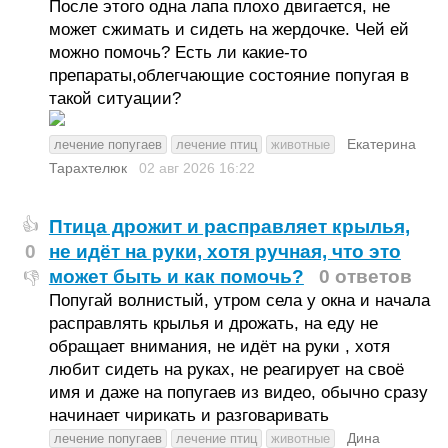
После этого одна лапа плохо двигается, не
может сжимать и сидеть на жердочке. Чей ей
можно помочь? Есть ли какие-то
препараты,облегчающие состояние попугая в
такой ситуации?
Екатерина
лечение попугаев
лечение птиц
животные
Тарахтелюк
02 авг 2026
16:22
Птица дрожит и расправляет крылья,
👍
0
не идёт на руки, хотя ручная, что это
может быть и как помочь?
0 ответов
👎
Попугай волнистый, утром села у окна и начала
расправлять крылья и дрожать, на еду не
обращает внимания, не идёт на руки , хотя
любит сидеть на руках, не реагирует на своё
имя и даже на попугаев из видео, обычно сразу
начинает чирикать и разговаривать
Дина
лечение попугаев
лечение птиц
животные