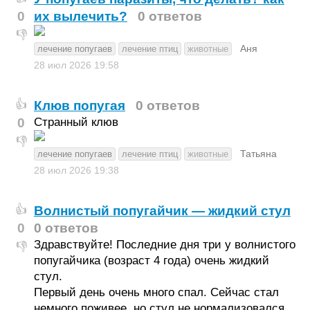
0
их вылечить?
0 ответов
👎
Аня
лечение попугаев
лечение птиц
животные
28 июл 2026
19:58
Клюв попугая
0 ответов
👍
0
Странный клюв
👎
Татьяна
лечение попугаев
лечение птиц
животные
28 июл 2026
19:38
Волнистый попугайчик — жидкий стул
👍
0
0 ответов
Здравствуйте! Последние дня три у волнистого
👎
попугайчика (возраст 4 года) очень жидкий
стул.
Первый день очень много спал. Сейчас стал
немного поживее, но стул не нормализовался.