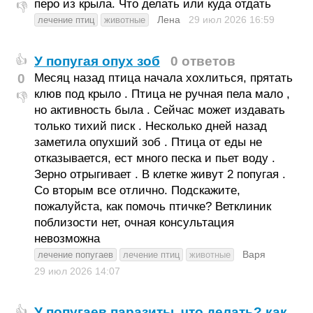
перо из крыла. Что делать или куда отдать
👎
Лена
29 июл 2026
16:59
лечение птиц
животные
У попугая опух зоб
0 ответов
👍
0
Месяц назад птица начала хохлиться, прятать
клюв под крыло . Птица не ручная пела мало ,
👎
но активность была . Сейчас может издавать
только тихий писк . Несколько дней назад
заметила опухший зоб . Птица от еды не
отказывается, ест много песка и пьет воду .
Зерно отрыгивает . В клетке живут 2 попугая .
Со вторым все отлично. Подскажите,
пожалуйста, как помочь птичке? Ветклиник
поблизости нет, очная консультация
невозможна
Варя
лечение попугаев
лечение птиц
животные
29 июл 2026
14:07
У попугаев паразиты, что делать? как
👍