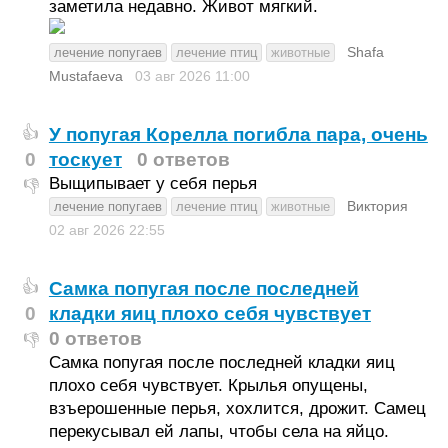
заметила недавно. Живот мягкий.
Shafa
лечение попугаев
лечение птиц
животные
Mustafaeva
03 авг 2026
11:00
У попугая Корелла погибла пара, очень
👍
0
тоскует
0 ответов
Выщипывает у себя перья
👎
Виктория
лечение попугаев
лечение птиц
животные
02 авг 2026
22:55
Самка попугая после последней
👍
0
кладки яиц плохо себя чувствует
0 ответов
👎
Самка попугая после последней кладки яиц
плохо себя чувствует. Крылья опущены,
взъерошенные перья, хохлится, дрожит. Самец
перекусывал ей лапы, чтобы села на яйцо.