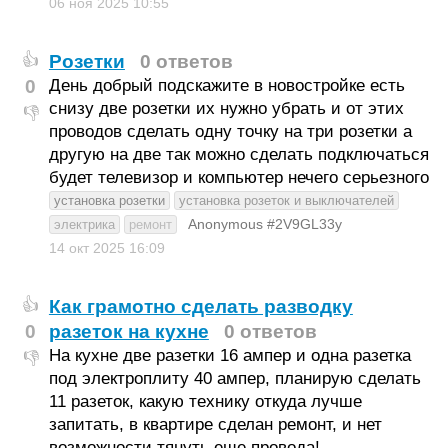
06 ноя 2025
10:55
Розетки
0 ответов
👍
0
День добрый подскажите в новостройке есть
снизу две розетки их нужно убрать и от этих
👎
проводов сделать одну точку на три розетки а
другую на две так можно сделать подключаться
будет телевизор и компьютер нечего серьезного
установка розетки
установка розеток и выключателей
Anonymous #2V9GL33y
электрика
ремонт
14 окт 2025
16:09
Как грамотно сделать разводку
👍
0
разеток на кухне
0 ответов
На кухне две разетки 16 ампер и одна разетка
👎
под электроплиту 40 ампер, планирую сделать
11 разеток, какую технику откуда лучше
запитать, в квартире сделан ремонт, и нет
возможности тянуть еще провода!