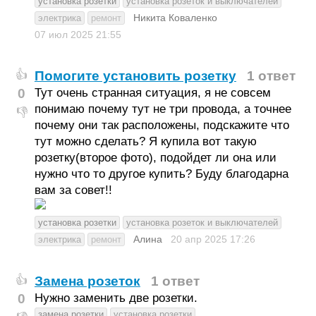
установка розетки
установка розеток и выключателей
Никита Коваленко
электрика
ремонт
07 июл 2025
21:55
Помогите установить розетку
1 ответ
👍
0
Тут очень странная ситуация, я не совсем
понимаю почему тут не три провода, а точнее
👎
почему они так расположены, подскажите что
тут можно сделать? Я купила вот такую
розетку(второе фото), подойдет ли она или
нужно что то другое купить? Буду благодарна
вам за совет!!
установка розетки
установка розеток и выключателей
Алина
20 апр 2025
17:26
электрика
ремонт
Замена розеток
1 ответ
👍
0
Нужно заменить две розетки.
замена розетки
установка розетки