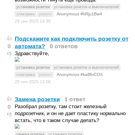
установка розетки
установка розеток и выключателей
Anonymous #hRju1Bw4
электрика
ремонт
29 сен 2025
14:30
Подскажите как подключить розетку от
👍
0
автомата?
0 ответов
Здравствуйте,
👎
установка розетки
установка розеток и выключателей
Anonymous #kaBfnCOS
электрика
ремонт
20 сен 2025
13:06
Замена розетки
1 ответ
👍
0
Разобрал розетку, там стоит железный
подрозетник, и он не дает пластику нормально
👎
встать, что в таком случае делать?
замена розетки
установка розетки