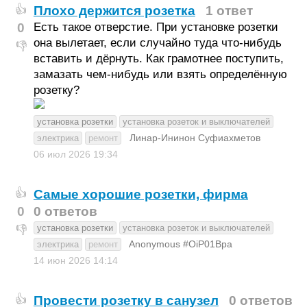
Плохо держится розетка
1 ответ
👍
0
Есть такое отверстие. При установке розетки
она вылетает, если случайно туда что-нибудь
👎
вставить и дёрнуть. Как грамотнее поступить,
замазать чем-нибудь или взять определённую
розетку?
установка розетки
установка розеток и выключателей
Линар-Ининон Суфиахметов
электрика
ремонт
06 июл 2026
19:34
Самые хорошие розетки, фирма
👍
0
0 ответов
установка розетки
установка розеток и выключателей
👎
Anonymous #OiP01Bpa
электрика
ремонт
14 июн 2026
14:14
Провести розетку в санузел
0 ответов
👍