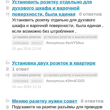
Установить розетку отдельно для
👍
0
духового шкафа и варочной
поверхности, была единая
0 ответов
👎
Установить розетку отдельно для духового
шкафа и варочной поверхности, была единая ,
если возможно без штробления ,
установка розетки
установка розеток и выключателей
Anonymous #suVYSAou
электрика
ремонт
03 дек 2024
22:04
Установка двух розеток в квартире
👍
0
1 ответ
установка розетки
установка розеток и выключателей
👎
Anonymous #2fm4CG03
электрика
ремонт
10 сен 2024
12:31
Меняю разетку нужен совет
0 ответов
👍
0
Подскажите на разетки разъёмы для проводов