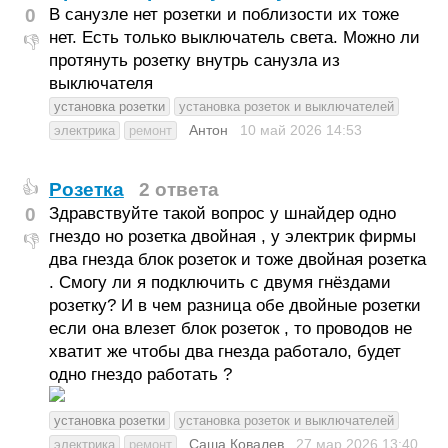
0
В санузле нет розетки и поблизости их тоже
нет. Есть только выключатель света. Можно ли
👎
протянуть розетку внутрь санузла из
выключателя
установка розетки
установка розеток и выключателей
Антон
10 май 2026
14:53
электрика
ремонт
Розетка
2 ответа
👍
0
Здравствуйте такой вопрос у шнайдер одно
гнездо но розетка двойная , у электрик фирмы
👎
два гнезда блок розеток и тоже двойная розетка
. Смогу ли я подключить с двумя гнёздами
розетку? И в чем разница обе двойные розетки
если она влезет блок розеток , то проводов не
хватит же чтобы два гнезда работало, будет
одно гнездо работать ?
установка розетки
установка розеток и выключателей
Саша Ковалев
27 мар 2026
13:40
электрика
ремонт