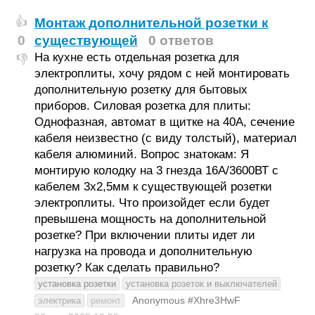
Монтаж дополнительной розетки к
👍
0
существующей
0 ответов
На кухне есть отдельная розетка для
👎
электроплиты, хочу рядом с ней монтировать
дополнительную розетку для бытовых
приборов. Силовая розетка для плиты:
Однофазная, автомат в щитке на 40А, сечение
кабеля неизвестно (с виду толстый), материал
кабеля алюминий. Вопрос знатокам: Я
монтирую колодку на 3 гнезда 16А/3600ВТ с
кабелем 3х2,5мм к существующей розетки
электроплиты. Что произойдет если будет
превышена мощность на дополнительной
розетке? При включении плиты идет ли
нагрузка на провода и дополнительную
розетку? Как сделать правильно?
установка розетки
установка розеток и выключателей
Anonymous #Xhre3HwF
электрика
ремонт