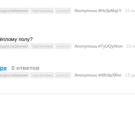
Anonymous #Hs3pMqLY
15 о
водоснабжение
сантехника
ремонт
тёплому полу?
Anonymous #7yUQyHnm
23 
водоснабжение
сантехника
ремонт
ире
0 ответов
Anonymous #48UtpXRm
13 д
водоснабжение
сантехника
ремонт