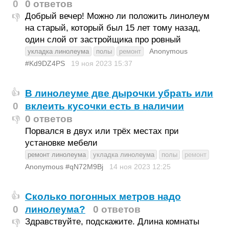
0
0 ответов
Добрый вечер! Можно ли положить линолеум
👎
на старый, который был 15 лет тому назад,
один слой от застройщика про ровный
Anonymous
укладка линолеума
полы
ремонт
#Kd9DZ4PS
19 ноя 2023
15:37
В линолеуме две дырочки убрать или
👍
0
вклеить кусочки есть в наличии
0 ответов
👎
Порвался в двух или трёх местах при
установке мебели
ремонт линолеума
укладка линолеума
полы
ремонт
Anonymous #qN72M9Bj
14 ноя 2023
12:25
Сколько погонных метров надо
👍
0
линолеума?
0 ответов
Здравствуйте, подскажите. Длина комнаты
👎