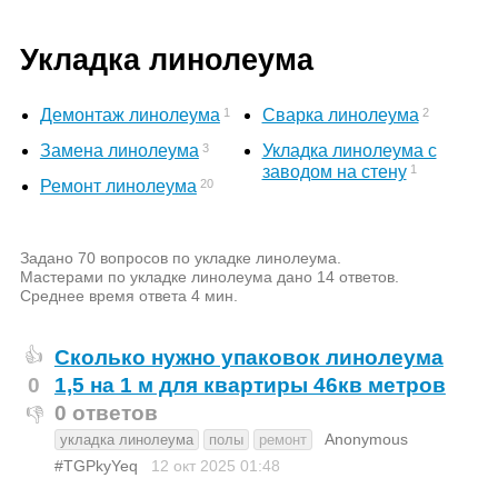
Укладка линолеума
1
2
Демонтаж линолеума
Сварка линолеума
3
Замена линолеума
Укладка линолеума с
1
заводом на стену
20
Ремонт линолеума
Задано 70 вопросов по укладке линолеума.
Мастерами по укладке линолеума дано 14 ответов.
Среднее время ответа 4 мин.
Сколько нужно упаковок линолеума
👍
0
1,5 на 1 м для квартиры 46кв метров
0 ответов
👎
Anonymous
укладка линолеума
полы
ремонт
#TGPkyYeq
12 окт 2025
01:48