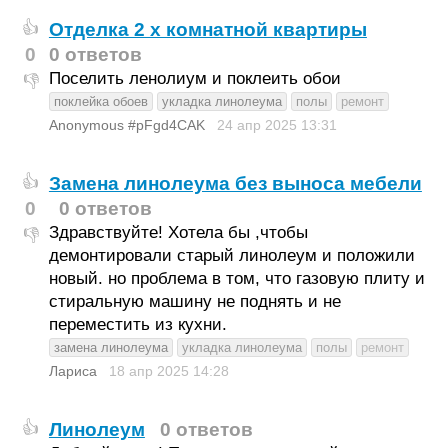
Отделка 2 х комнатной квартиры
👍
0
0 ответов
Поселить ленолиум и поклеить обои
👎
поклейка обоев
укладка линолеума
полы
ремонт
Anonymous #pFgd4CAK
24 апр 2025
13:31
Замена линолеума без выноса мебели
👍
0
0 ответов
Здравствуйте! Хотела бы ,чтобы
👎
демонтировали старый линолеум и положили
новый. но проблема в том, что газовую плиту и
стиральную машину не поднять и не
переместить из кухни.
замена линолеума
укладка линолеума
полы
ремонт
Лариса
18 апр 2025
14:28
Линолеум
0 ответов
👍