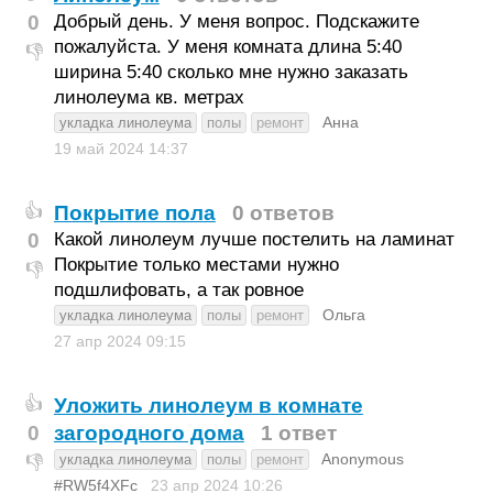
0
Добрый день. У меня вопрос. Подскажите
пожалуйста. У меня комната длина 5:40
👎
ширина 5:40 сколько мне нужно заказать
линолеума кв. метрах
Анна
укладка линолеума
полы
ремонт
19 май 2024
14:37
Покрытие пола
0 ответов
👍
0
Какой линолеум лучше постелить на ламинат
Покрытие только местами нужно
👎
подшлифовать, а так ровное
Ольга
укладка линолеума
полы
ремонт
27 апр 2024
09:15
Уложить линолеум в комнате
👍
0
загородного дома
1 ответ
Anonymous
укладка линолеума
полы
ремонт
👎
#RW5f4XFc
23 апр 2024
10:26