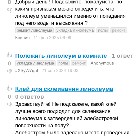
0
Добрый день ! Подскажите, пожалуйста, по
каким признакам можно определить, что
👎
линолеум уменьшился именно от попадания
под него воды и высыхания ?
ремонт линолеума
укладка линолеума
полы
ремонт
Ксения
11 фев 2025
09:09
Положить линолеум в комнате
1 ответ
👍
0
Anonymous
укладка линолеума
полы
ремонт
#XSyW7qal
21 сен 2024
19:03
👎
Клей для склеивания линолеума
👍
0
0 ответов
Здравствуйте! Не подскажете, какой клей
👎
лучше всего подходит для склеивания
линолеума к затвердевшей алебастровой
поверхности на полу?
Алебастром было заделано место проведения