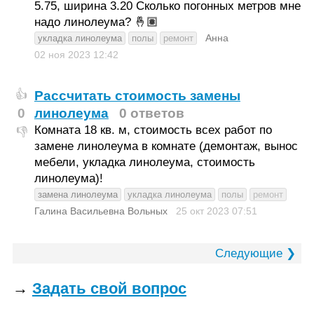
5.75, ширина 3.20 Сколько погонных метров мне
надо линолеума? 🤞🏽
Анна
укладка линолеума
полы
ремонт
02 ноя 2023
12:42
Рассчитать стоимость замены
👍
0
линолеума
0 ответов
Комната 18 кв. м, стоимость всех работ по
👎
замене линолеума в комнате (демонтаж, вынос
мебели, укладка линолеума, стоимость
линолеума)!
замена линолеума
укладка линолеума
полы
ремонт
Галина Васильевна Вольных
25 окт 2023
07:51
Следующие ❯
→
Задать свой вопрос