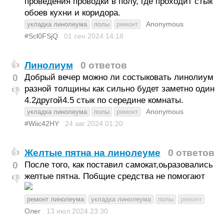
проведения проводки в полу, где проходит стык
обоев кухни и коридора.
Anonymous
укладка линолеума
полы
ремонт
#Scl0FSjQ
01 сен 2024
14:18
Линолиум
0 ответов
👍
0
Добрый вечер можно ли состыковать линолиум
разной толщины как сильно будет заметно один
👎
4.2другой4.5 стык по середине комнаты.
Anonymous
укладка линолеума
полы
ремонт
#Wiic42HY
24 авг 2024
01:20
Желтые пятна на линолеуме
0 ответов
👍
0
После того, как поставил самокат,оьразовались
желтые пятна. Побщие средства не помогают
👎
ремонт линолеума
укладка линолеума
полы
ремонт
Олег
13 июл 2024
23:30