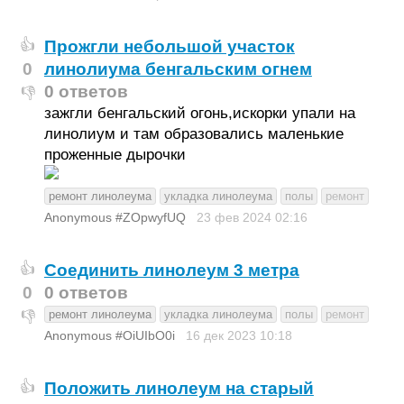
Прожгли небольшой участок
👍
0
линолиума бенгальским огнем
0 ответов
👎
зажгли бенгальский огонь,искорки упали на
линолиум и там образовались маленькие
проженные дырочки
ремонт линолеума
укладка линолеума
полы
ремонт
Anonymous #ZOpwyfUQ
23 фев 2024
02:16
Соединить линолеум 3 метра
👍
0
0 ответов
ремонт линолеума
укладка линолеума
полы
ремонт
👎
Anonymous #OiUIbO0i
16 дек 2023
10:18
Положить линолеум на старый
👍