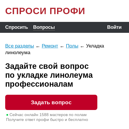
СПРОСИ ПРОФИ
Спросить
Вопросы
Войти
Все разделы
←
Ремонт
←
Полы
←
Укладка
линолеума
Задайте свой вопрос
по укладке линолеума
профессионалам
Задать вопрос
●
Сейчас онлайн
1588
мастеров по полам
Получите ответ профи быстро и бесплатно