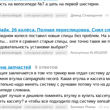
сть на велосипеде №7 а цепь на первой шестерни.
Демид Спиридонов
04
т велосипедов
слесарные работы
ремонт
айк. 26 колёса. Полная переспицовка. Снял с
еднем колесе поставил новые спицы без проблем. На за
ты... хотя я сравнил старые спицы, они точно такие же 
едовательность установки выбрал?
Anonymous #L4N1tE00
т велосипедов
слесарные работы
ремонт
на запчастей
0 ответов
ция заключается в том что тренер мне отдал систему д
меня втулка campagnolo record. Какая втулка и кассета 
тельно надо менять систему с ручками потому что на д
сипеде сломана.
удет лучше и дешевле поменять втулку и купить кассет
ить кассету? и чтобы все подходило под систему sensah
Балякин Роман
18 апр
т велосипедов
слесарные работы
ремонт