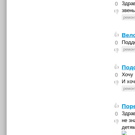
0
Здрав
звень
👎
ремон
Вел
👍
0
Подд
ремон
👎
Подо
👍
0
Хочу
И хо
👎
ремон
Поре
👍
0
Здрав
не зн
👎
детям