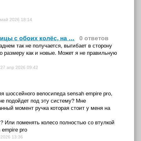
 май 2026
18:14
пицы с обоих колёс, на …
0 ответов
днем так не получается, выгибает в сторону
по размеру как и новые. Может я не правильную
27 апр 2026
09:42
ля шоссейного велосипеда sensah empire pro,
мне подойдет под эту систему? Мне
анный момент ручка которая стоит у меня на
у? Или поменять колесо полностью со втулкой
 empire pro
 2026
13:36