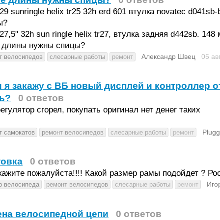
29 sunringle helix tr25 32h erd 601 втулка novatec d041s
ы?
27,5" 32h sun ringle helix tr27, втулка задняя d442sb. 148
й длины нужны спицы?
Александр Швец
05 ав
т велосипедов
слесарные работы
ремонт
 я закажу с ВБ новый дисплей и контроллер от
ь?
0 ответов
егулятор сгорел, покупать оригинал нет денег таких
Plugg
т самокатов
ремонт велосипедов
слесарные работы
ремонт
товка
0 ответов
ажите пожалуйста!!!! Какой размер рамы подойдет ? Ро
Иго
р велосипеда
ремонт велосипедов
слесарные работы
ремонт
ена велосипедной цепи
0 ответов