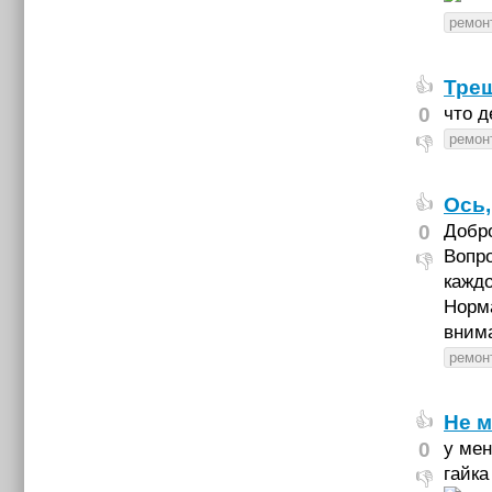
ремон
Тре
👍
0
что д
ремон
👎
Ось,
👍
0
Добр
Вопро
👎
каждо
Норма
вним
ремон
Не м
👍
0
у мен
гайка
👎