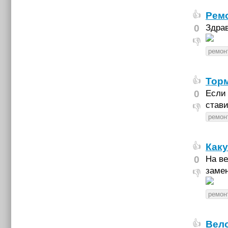
Ремо
👍
0
Здрав
👎
ремон
Тор
👍
0
Если
став
👎
ремон
Каку
👍
0
На ве
заме
👎
ремон
Вело
👍