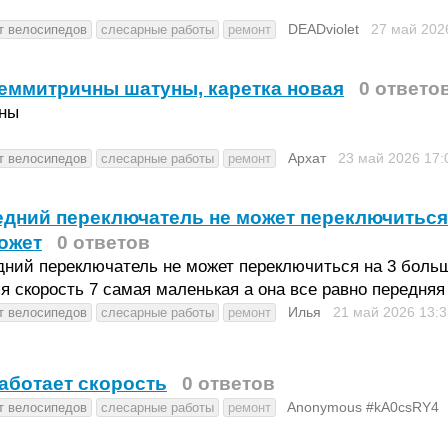
DEADviolet
27 май 20
т велосипедов
слесарные работы
ремонт
еммитричны шатуны, каретка новая
0 ответо
ны
Архат
23 май 2026
17:
т велосипедов
слесарные работы
ремонт
дний переключатель не может переключиться
ожет
0 ответов
ний переключатель не может переключиться на 3 больш
я скорость 7 самая маленькая а она все равно передняя
Илья
21 май 2026
13:3
т велосипедов
слесарные работы
ремонт
аботает скорость
0 ответов
Anonymous #kA0csRY4
т велосипедов
слесарные работы
ремонт