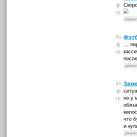
0
Скоро
👎
ремон
Фэтб
👍
0
… пер
кассе
👎
посл
ремон
Заме
👍
0
ситуа
но у 
👎
обяза
вело
что б
и куп
ремон