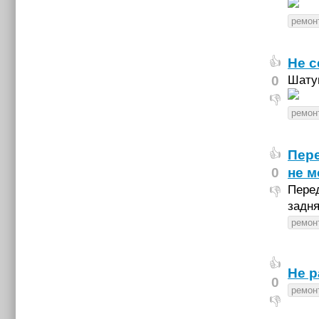
ремон
Не с
👍
0
Шату
👎
ремон
Пере
👍
0
не м
Перед
👎
задня
ремон
👍
Не р
0
ремон
👎