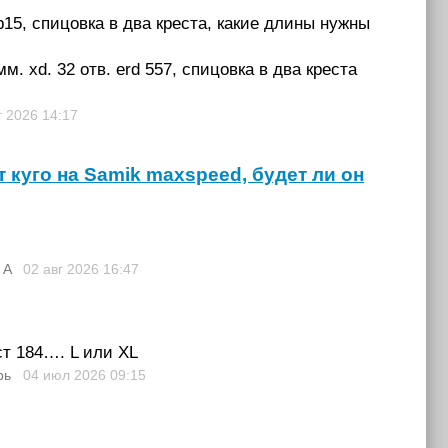
b-b15, спицовка в два креста, какие длины нужны
 мм. xd. 32 отв. erd 557, спицовка в два креста
г 2026
14:17
 куго на Samik maxspeed, будет ли он
 A
02 авг 2026
16:47
ст 184…. L или XL
рь
04 июл 2026
09:15