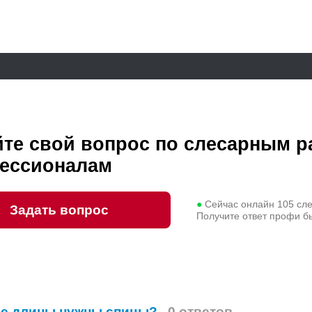
йте свой вопрос по слесарным р
ессионалам
●
Сейчас онлайн
105
сл
Задать вопрос
Получите ответ профи б
ие длины нужны спицы?
0 ответов