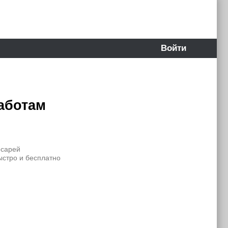
Войти
аботам
есарей
ыстро и бесплатно