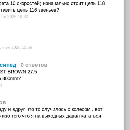
сета 10 скоростей) изначально стоит цепь 118
ставить цепь 116 звеньев?
июл 2026
19:30
1 июл 2026
13:56
осипед
0 ответов
FAST BROWN 27.5
ka 800mm?
3
тов
у и вдруг что то случилось с колесом , вот
 изо того что я на выходных давал кататься