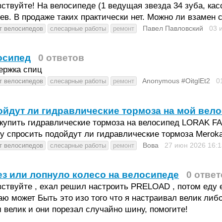
ствуйте! На велосипеде (1 ведущая звезда 34 зуба, кас
ев. В продаже таких практически нет. Можно ли взамен 
Павел Павловский
03 
т велосипедов
слесарные работы
ремонт
осипед
0 ответов
ержка спиц
Anonymous #OitglEt2
0
т велосипедов
слесарные работы
ремонт
йдут ли гидравлические тормоза на мой вел
 купить гидравлические тормоза на велосипед LORAK 
чу спросить подойдут ли гидравлические тормоза Mero
Вова
27 июн 2026
16:1
т велосипедов
слесарные работы
ремонт
з или лопнуло колесо на велосипеде
0 отве
ствуйте , ехал решил настроить PRELOAD , потом еду ед
аю может Быть это изо того что я настраивал велик либо
 велик и они порезал случайно шину, помогите!