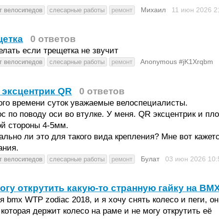
Михаил
11 июн 2026
2
т велосипедов
слесарные работы
ремонт
щетка
0 ответов
елать если трещетка не звучит
Anonymous #jK1Xrqbm
т велосипедов
слесарные работы
ремонт
 эксцентрик QR
0 ответов
ого времени суток уважаемые велоспециалисты.
с по поводу оси во втулке. У меня. QR эксцентрик и пл
й стороны 4-5мм.
льно ли это для такого вида крепления? Мне вот кажет
ания.
Булат
03 июн 2026
10:
т велосипедов
слесарные работы
ремонт
огу открутить какую-то странную гайку на BM
я bmx WTP zodiac 2018, и я хочу снять колесо и пеги, он
 которая держит колесо на раме и не могу открутить её