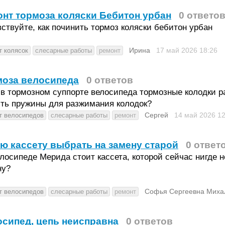
нт тормоза коляски Бебитон урбан
0 ответо
ствуйте, как починить тормоз коляски бебитон урбан
Ирина
17 май 2026
18:26
т колясок
слесарные работы
ремонт
моза велосипеда
0 ответов
 в тормозном суппорте велосипеда тормозные колодки 
ить пружины для разжимания колодок?
Сергей
14 май 2026
12
т велосипедов
слесарные работы
ремонт
ю кассету выбрать на замену старой
0 ответ
лосипеде Мерида стоит кассета, которой сейчас нигде н
ну?
Софья Сергеевна Миха
т велосипедов
слесарные работы
ремонт
сипед, цепь неисправна
0 ответов