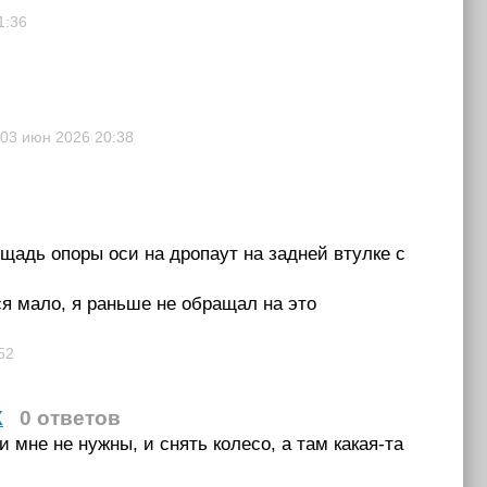
1:36
03 июн 2026
20:38
ощадь опоры оси на дропаут на задней втулке с
ся мало, я раньше не обращал на это
52
X
0 ответов
и мне не нужны, и снять колесо, а там какая-та