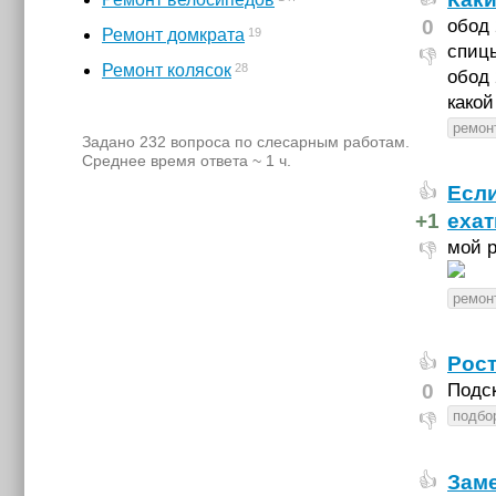
0
обод 
19
Ремонт домкрата
спиц
👎
28
Ремонт колясок
обод 
како
ремон
Задано 232 вопроса по слесарным работам.
Среднее время ответа ~ 1 ч.
Если
👍
+1
ехат
мой р
👎
ремон
Рос
👍
0
Подск
подбо
👎
Зам
👍