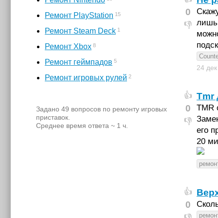
0
Скажу
15
Ремонт PlayStation
лишь 
👎
1
Ремонт Steam Deck
можно
подск
8
Ремонт Xbox
Counte
5
Ремонт геймпадов
24 де
2
Ремонт игровых рулей
Tmr 
👍
0
TMR 
Задано 49 вопросов по ремонту игровых
приставок.
Замен
👎
Среднее время ответа ~ 1 ч.
его п
20 ми
ремон
Верх
👍
0
Сколь
ремон
👎