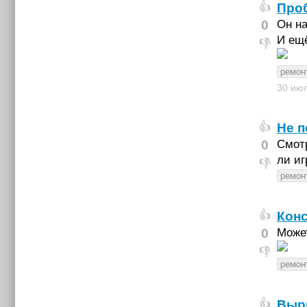
Про
👍
0
Он на
И ещё
👎
ремон
30 ию
Не п
👍
0
Смотр
ли иг
👎
ремон
Конс
👍
0
Может
👎
ремон
Вырв
👍