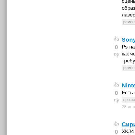
сцены
образ
лазер
ремонт
Sony
👍
0
Ps на
как ч
👎
требу
ремонт
Nint
👍
0
Есть 
проши
👎
28 ян
Сири
👍
0
XKJ4