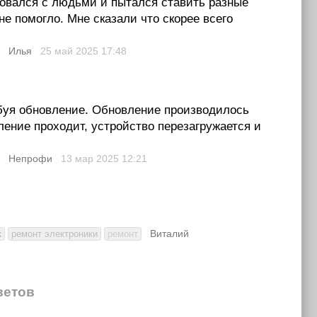
товался с людьми и пытался ставить разные
не помогло. Мне сказали что скорее всего
Илья
25 май 2025
17:48
ебуя обновление. Обновление производилось
вление проходит, устройство перезагружается и
Непрофи
13 мар 2025
12:21
Виталий
к
ремонт электроники
ремонт
ветов