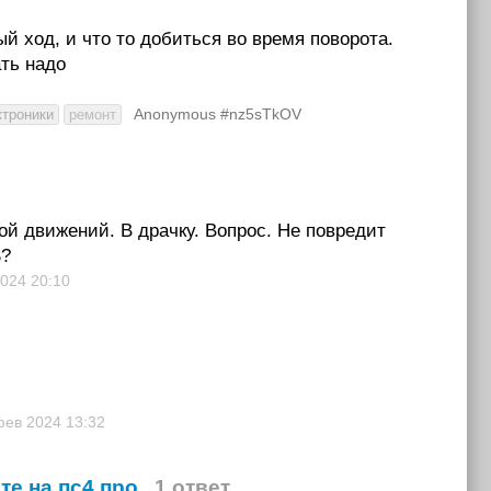
ый ход, и что то добиться во время поворота.
ть надо
Anonymous #nz5sTkOV
ктроники
ремонт
ой движений. В драчку. Вопрос. Не повредит
S?
2024
20:10
фев 2024
13:32
те на пс4 про
1 ответ