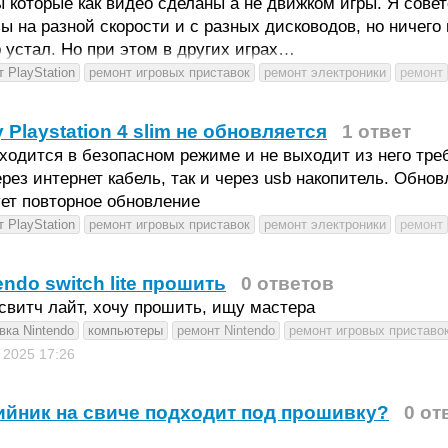
 которые как видео сделаны а не движком игры. Я сове
ы на разной скорости и с разных дисководов, но ничего 
 устал. Но при этом в других играх…
 PlayStation
ремонт игровых приставок
ремонт электроники
ремонт
 Playstation 4 slim не обновляется
1 ответ
ходится в безопасном режиме и не выходит из него тр
ерез интернет кабель, так и через usb накопитель. Обно
ет повторное обновление
 PlayStation
ремонт игровых приставок
ремонт электроники
ремонт
endo switch lite прошить
0 ответов
свитч лайт, хочу прошить, ищу мастера
вка Nintendo
компьютеры
ремонт Nintendo
ремонт игровых приставо
в 2025
17:26
йник на свиче подходит под прошивку?
0 от