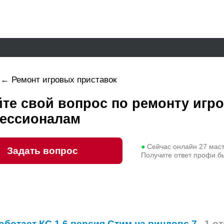
←
Ремонт игровых приставок
йте свой вопрос по ремонту игр
ессионалам
●
Сейчас онлайн
27
маст
Задать вопрос
Получите ответ профи б
аботает КС 1.6 версия Стим на виндовс 7
1 о