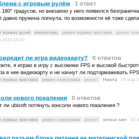
блема с игровым рулём
1 ответ
 180° градусов, но внезапно у него появился безграничн
 давно пружина лопнула, по возможности её тоже сдела
т игровых рулей
компьютеры
ремонт игровых приставок
ремонт эле
л 2024
18:00
овредит ли игра видеокарту?
0 ответов
ите, я играю в игру с высокими FPS и высокой быстрот
ра в нее видеокарту и не начнут ли подтормаживать FP
Никита
24 мар 
т игровых приставок
ремонт электроники
ремонт
оли нового покаления
0 ответов
 ли ubisoft потянуть консоли нового покаления ?
serious sam
02 
т игровых приставок
ремонт электроники
ремонт
ал разъем блока питания на материнской пла