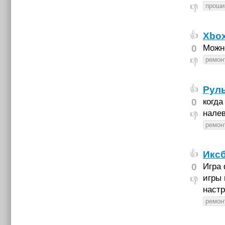
проши
👎
Xbox
👍
0
Можно
ремон
👎
Руль
👍
0
когда
налев
👎
ремон
Иксб
👍
0
Игра 
игры 
👎
настр
ремон