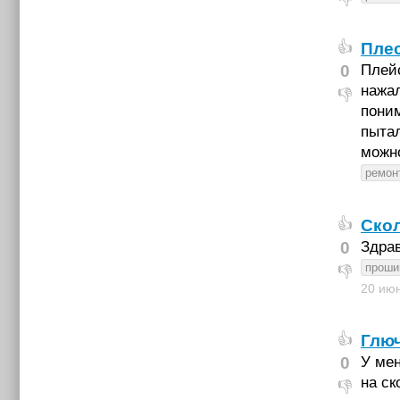
Пле
👍
0
Плейс
нажал
👎
поним
пытал
можно
ремонт
Скол
👍
0
Здра
прошив
👎
20 ию
Глюч
👍
0
У мен
на ск
👎