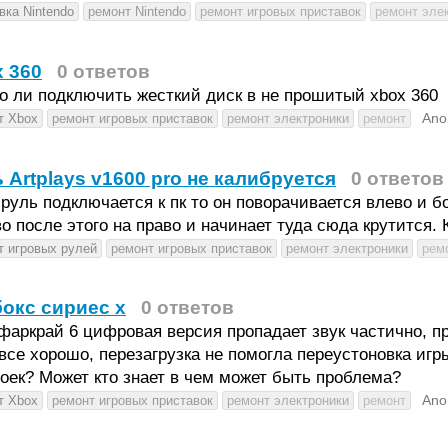
вка Nintendo
ремонт Nintendo
ремонт игровых приставок
ремонт эле
 360
0 ответов
 ли подключить жесткий диск в не прошитый xbox 360
Ano
т Xbox
ремонт игровых приставок
ремонт электроники
ремонт
 Artplays v1600 pro не калибруется
0 ответов
 руль подключается к пк то он поворачивается влево и 
о после этого на право и начинает туда сюда крутится. 
т игровых рулей
ремонт игровых приставок
ремонт электроники
рем
окс сириес х
0 ответов
фаркрай 6 цифровая версия пропадает звук частично, пр
все хорошо, перезагрузка не помогла переустоновка игр
оек? Может кто знает в чем может быть проблема?
Ano
т Xbox
ремонт игровых приставок
ремонт электроники
ремонт