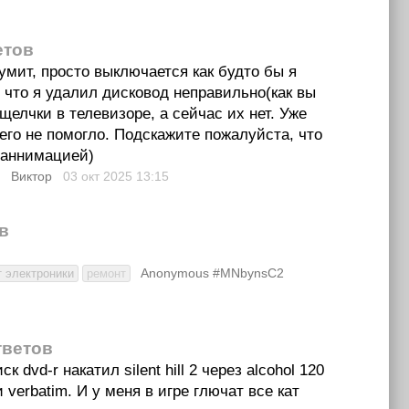
етов
мит, просто выключается как будто бы я
 что я удалил дисковод неправильно(как вы
щелчки в телевизоре, а сейчас их нет. Уже
его не помогло. Подскажите пожалуйста, что
 аннимацией)
Виктор
03 окт 2025
13:15
в
Anonymous #MNbynsC2
 электроники
ремонт
тветов
к dvd-r накатил silent hill 2 через alcohol 120
verbatim. И у меня в игре глючат все кат