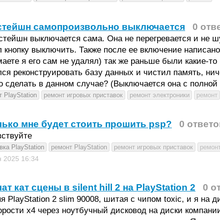
стейшн самопроизвольно выключается
0 отв
тейшн выключается сама. Она не перегревается и не шу
 кнопку выключить. Также после ее включение написано
аете я его сам не удалял) так же раньше были какие-то 
ся реконструировать базу данных и чистил память, нич
 сделать в данном случае? (Выключается она с полной
 PlayStation
ремонт игровых приставок
ремонт электроники
ремонт
ько мне будет стоить прошить psp?
0 ответо
вствуйте
ка PlayStation
ремонт PlayStation
ремонт игровых приставок
ремонт
н 2025
16:34
ат кат сцены в silent hill 2 на PlayStation 2
0 о
я PlayStation 2 slim 90008, шитая с чипом toxic, и я на дис
орости x4 через ноутбучный дисковод на диски компании 