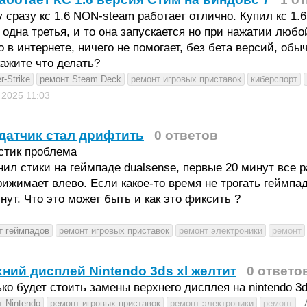
 сразу кс 1.6 NON-steam работает отлично. Купил кс 1.
одна третья, и то она запускается но при нажатии любо
 в интернете, ничего не помогает, без бета версий, обыч
ажите что делать?
r-Strike
ремонт Steam Deck
ремонт игровых приставок
киберспорт
к 2025
11:03
датчик стал дрифтить
0 ответов
стик проблема
ил стики на геймпаде dualsense, первые 20 минут все р
рижимает влево. Если какое-то время не трогать геймпад
нут. Что это может быть и как это фиксить ?
т геймпадов
ремонт игровых приставок
ремонт электроники
ремонт
ний дисплей Nintendo 3ds xl желтит
0 ответо
ко будет стоить замены верхнего дисплея на nintendo 3d
т Nintendo
ремонт игровых приставок
ремонт электроники
ремонт