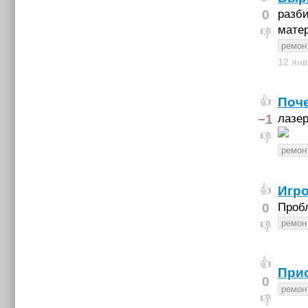
0
разби
матер
👎
ремонт
12 ян
Поче
👍
−1
лазер
👎
ремонт
Игро
👍
0
Проб
ремонт
👎
👍
Прис
0
ремонт
👎