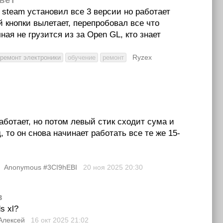
6 steam установил все 3 версии но работает
й кнопки вылетает, перепробовал все что
ная не грузится из за Open GL, кто знает
Ryzex
ремонт электроники
обучение
ремонт
аботает, но потом левый стик сходит сума и
, то он снова начинает работать все те же 15-
Anonymous #3CI9hEBI
20 ноя 2025
20:30
в
s xl?
Алексей
16 окт 2025
21:02