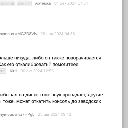
Артемка
04 дек 2024
17:54
ктроники
ремонт
nymous #MG2D8VIy
26 ноя 2024
04:36
больше никуда, либо он также поворачивается
Как его откалибровать? помогитеее
Kirill
06 окт 2024
12:56
онт
обывал на диске тоже звук пропадает, другие
ы тоже, может откатить консоль до заводских
nymous #lvz7HPg8
23 авг 2024
09:42