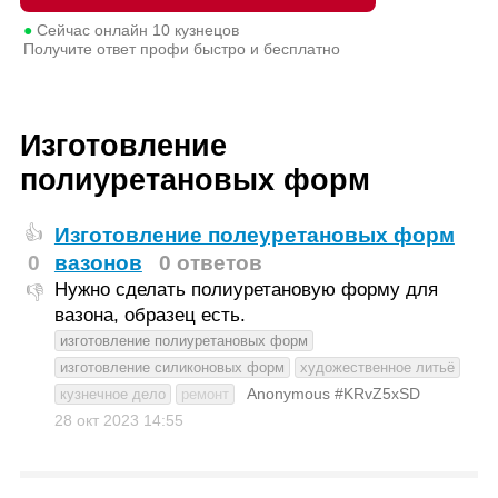
●
Сейчас онлайн
10
кузнецов
Получите ответ профи быстро и бесплатно
Изготовление
полиуретановых форм
Изготовление полеуретановых форм
👍
0
вазонов
0 ответов
Нужно сделать полиуретановую форму для
👎
вазона, образец есть.
изготовление полиуретановых форм
изготовление силиконовых форм
художественное литьё
Anonymous #KRvZ5xSD
кузнечное дело
ремонт
28 окт 2023
14:55