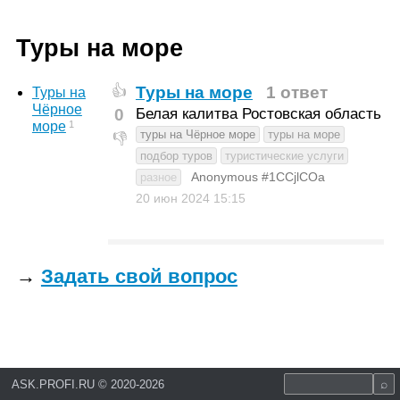
Туры на море
Туры на море
1 ответ
👍
Туры на
Чёрное
0
Белая калитва Ростовская область
1
море
туры на Чёрное море
туры на море
👎
подбор туров
туристические услуги
Anonymous #1CCjlCOa
разное
20 июн 2024
15:15
→
Задать свой вопрос
ASK.PROFI.RU
©
2020-2026