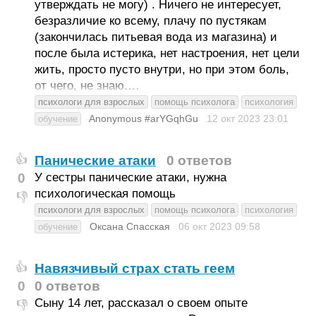
утверждать не могу) . Ничего не интересует,
безразличие ко всему, плачу по пустякам
(закончилась питьевая вода из магазина) и
после была истерика, нет настроения, нет цели
жить, просто пусто внутри, но при этом боль,
от чего, не знаю.…
психологи для взрослых
помощь психолога
психология
Anonymous #arYGqhGu
12 окт 2023
23:01
обучение
Панические атаки
0 ответов
👍
0
У сестры панические атаки, нужна
психологическая помощь
👎
психологи для взрослых
помощь психолога
психология
Оксана Спасская
06 окт 2023
09:58
обучение
Навязчивый страх стать геем
👍
0
0 ответов
Сыну 14 лет, рассказал о своем опыте
👎