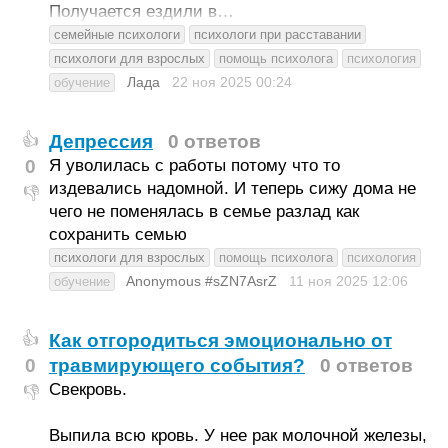
Получается ездили в…
семейные психологи
психологи при расставании
психологи для взрослых
помощь психолога
психология
Лада
22 ноя 2025
00:24
обучение
Депрессия
0 ответов
👍
0
Я уволилась с работы потому что то
издевались надомной. И теперь сижу дома не
👎
чего не поменялась в семье разлад как
сохранить семью
психологи для взрослых
помощь психолога
психология
Anonymous #sZN7AsrZ
11 ноя 2025
12:06
обучение
Как отгородиться эмоционально от
👍
0
травмирующего события?
0 ответов
Свекровь.
👎
Выпила всю кровь. У нее рак молочной железы,