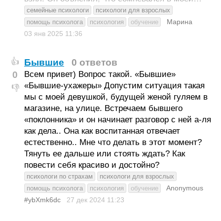
семейные психологи
психологи для взрослых
Марина
помощь психолога
психология
обучение
03 янв 2025
11:36
Бывшие
0 ответов
👍
0
Всем привет) Вопрос такой. «Бывшие»
«Бывшие-ухажеры» Допустим ситуация такая
👎
мы с моей девушкой, будущей женой гуляем в
магазине, на улице. Встречаем бывшего
«поклонника» и он начинает разговор с ней а-ля
как дела.. Она как воспитанная отвечает
естественно.. Мне что делать в этот момент?
Тянуть ее дальше или стоять ждать? Как
повести себя красиво и достойно?
психологи по страхам
психологи для взрослых
Anonymous
помощь психолога
психология
обучение
#ybXmk6dc
27 дек 2024
11:23