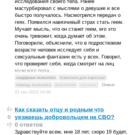
исследования своего тела. Ранее
мастурбировал с мыслями о девушке и все
быстро получалось. Насмотрелся передач о
геях. Появился навязчивый страх стать геем.
Мучает мысль, что он станет геем, его это
очень тревожит, когда думает об этом.
Поговорили, объяснили, что в подростковом
возрасте человек исследует себя и
сексуальные фантазии есть у всех. Говорит,
что проверяет себя, когда смотрит на лиц
мужского пола,…
гендерные психологи
психологи для взрослых
Олеся
помощь психолога
психология
обучение
01 сен 2023
14:08
Как сказать отцу и родным что
👍
0
уезжаешь добровольцем на СВО?
0 ответов
👎
Здравствуйте всем, мне 18 лет, скоро 19 будет,