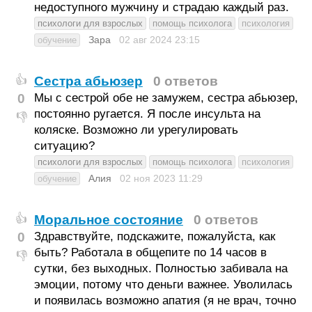
недоступного мужчину и страдаю каждый раз.
психологи для взрослых
помощь психолога
психология
Зара
02 авг 2024
23:15
обучение
Сестра абьюзер
0 ответов
👍
0
Мы с сестрой обе не замужем, сестра абьюзер,
постоянно ругается. Я после инсульта на
👎
коляске. Возможно ли урегулировать
ситуацию?
психологи для взрослых
помощь психолога
психология
Алия
02 ноя 2023
11:29
обучение
Моральное состояние
0 ответов
👍
0
Здравствуйте, подскажите, пожалуйста, как
быть? Работала в общепите по 14 часов в
👎
сутки, без выходных. Полностью забивала на
эмоции, потому что деньги важнее. Уволилась
и появилась возможно апатия (я не врач, точно