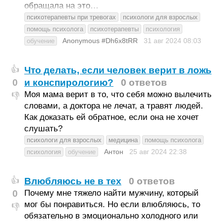
обращала на это…
психотерапевты при тревогах
психологи для взрослых
помощь психолога
психотерапевты
психология
Anonymous #Dh6x8tRR
31 авг 2024
08:03
обучение
Что делать, если человек верит в ложь
👍
0
и конспирологию?
0 ответов
Моя мама верит в то, что себя можно вылечить
👎
словами, а доктора не лечат, а травят людей.
Как доказать ей обратное, если она не хочет
слушать?
психологи для взрослых
медицина
помощь психолога
Антон
25 авг 2024
22:38
психология
обучение
Влюбляюсь не в тех
0 ответов
👍
0
Почему мне тяжело найти мужчину, который
мог бы понравиться. Но если влюбляюсь, то
👎
обязательно в эмоционально холодного или