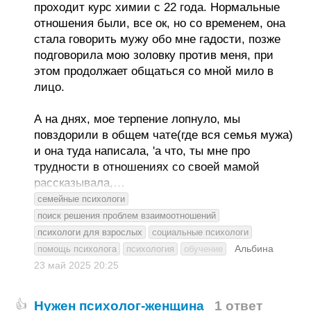
проходит курс химии с 22 года. Нормальные
отношения были, все ок, но со временем, она
стала говорить мужу обо мне гадости, позже
подговорила мою золовку против меня, при
этом продолжает общаться со мной мило в
лицо.
А на днях, мое терпение лопнуло, мы
повздорили в общем чате(где вся семья мужа)
и она туда написала, 'а что, ты мне про
трудности в отношениях со своей мамой
рассказывала,…
семейные психологи
поиск решения проблем взаимоотношений
психологи для взрослых
социальные психологи
Альбина
помощь психолога
психология
обучение
23 май 2025
20:25
Нужен психолог-женщина
1 ответ
👍