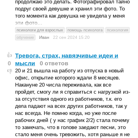
продолжаю это делать. Фотографировал тайно
подруг своей девушке и хранил эти фото. То
того момента как девушка не увидела у меня
эти фото…
психологи для взрослых
помощь психолога
психология
Иван
22 сен 2024
15:20
обучение
Тревога, страх, навязчивые идеи и
👍
0
мысли
0 ответов
20 и 21 вышла на работу из отпуска в новый
👎
офис, открытие которого ждали 8 месяцев.
Накануне 20 числа переживала, как все
пройдет, смогу ли я справиться с нагрузкой из-
за отсутствия одного из работников, т.к. его
дела падают на всех других работников, так у
нас всегда. Не помню когда, но уже после
рабочих дней ( у нас график 2/2) стала почему
то замечать, что в голове заедают песни, это
стало меня очень тревожить, хотя раньше я не