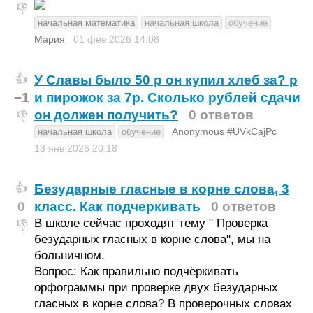
👎
начальная математика
начальная школа
обучение
Мария
01 фев 2026
14:08
У Славы было 50 р он купил хлеб за? р
👍
−1
и пирожок за 7р. Сколько рублей сдачи
он должен получить?
0 ответов
👎
Anonymous #UVkCajPc
начальная школа
обучение
13 янв 2026
20:18
Безударные гласные в корне слова, 3
👍
0
класс. Как подчеркивать
0 ответов
В школе сейчас проходят тему " Проверка
👎
безударных гласных в корне слова", мы на
больничном.
Вопрос: Как правильно подчёркивать
орфограммы при проверке двух безударных
гласных в корне слова? В проверочных словах