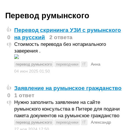
Перевод румынского
Перевод скрининга УЗИ с румынского
👍
0
на русский
2 ответа
Стоимость перевода без нотариального
👎
заверения .
Анна
перевод румынского
переводчики
IT
04 июн 2025
01:50
Заявление на румынское гражданство
👍
0
1 ответ
Нужно заполнить заявление на сайте
👎
румынского консульства в Питере для подачи
пакета документов на румынское гражданство
Александр
перевод румынского
переводчики
IT
27 ноя 2024
17:50