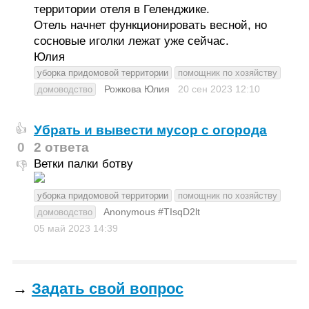
территории отеля в Геленджике.
Отель начнет функционировать весной, но
сосновые иголки лежат уже сейчас.
Юлия
уборка придомовой территории
помощник по хозяйству
Рожкова Юлия
20 сен 2023
12:10
домоводство
Убрать и вывести мусор с огорода
👍
0
2 ответа
Ветки палки ботву
👎
уборка придомовой территории
помощник по хозяйству
Anonymous #TIsqD2lt
домоводство
05 май 2023
14:39
→
Задать свой вопрос