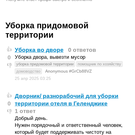
Уборка придомовой
территории
Уборка во дворе
0 ответов
👍
0
Уборка двора, вывезти мусор
уборка придомовой территории
помощник по хозяйству
👎
Anonymous #GrCb88VZ
домоводство
25 апр 2025
03:25
Дворник/ разнорабочий для уборки
👍
0
территории отеля в Геленджике
1 ответ
👎
Добрый день.
Нужен порядочный и ответственный человек,
который будет поддерживать чистоту на