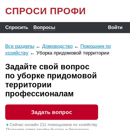
СПРОСИ ПРОФИ
Спросить
Вопросы
Войти
Все разделы
←
Домоводство
←
Помощник по
хозяйству
←
Уборка придомовой территории
Задайте свой вопрос
по уборке придомовой
территории
профессионалам
Задать вопрос
●
Сейчас онлайн
211
помощников по хозяйству
Получите ответ профи быстро и бесплатно