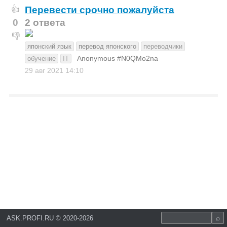
Перевести срочно пожалуйста
👍
0
2 ответа
👎
японский язык
перевод японского
переводчики
Anonymous #N0QMo2na
обучение
IT
29 авг 2021
14:10
ASK.PROFI.RU
©
2020-2026